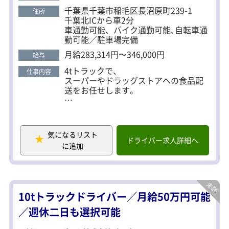
業・販売・工場勤務など、異業種からの転職者も多
千葉県千葉市稲毛区長沼原町239-1
住所
数活躍中です。 ★キャリアパスあり ドライバーとし
千葉北ICから車2分
て経験を積んだ後は、 運行管理などの管理職へステ
車通勤可能、バイク通勤可能､自転車通
勤可能／駐車場完備
ップアップも可能。 実際にキャリアアップしている
社員も多数在籍しています。
月給283,314円〜346,000円
給与
4tトラックで、
仕事内容
スーパーやドラッグストアへの食品配
送をお任せします。
ルート配送が中心なので、道を覚えて
しまえばスムーズに働けます。
まれに新しい配送先がありますが、事
気になるリスト
前にルート共有があるので安心です。
ドライバー求人詳細へ
に追加
・配送先：千葉県内
・走行距離：1日100〜200km程度
・件数：1日2便（合計4〜6件）
・商品：アイス・冷凍食品など
10tトラックドライバー／月給50万円可能
・積み降ろし：台車使用
／週休二日も選択可能
※アイスは陳列、冷凍食品は軒先渡し