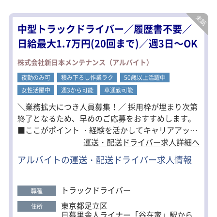
・手積み・手降ろしあり
1人で作業するわけではなく、1チーム4
中型トラックドライバー／履歴書不要／
～10人で行います。
休憩は交代で1～3時間取れます。
日給最大1.7万円(20回まで)／週3日～OK
扱う資材は比較的軽量なものが中心の
株式会社新日本メンテナンス（アルバイト）
ため、
体への負担も少なく、女性スタッフも
夜勤のみ可
積み下ろし作業ラク
50歳以上活躍中
無理なく活躍できる環境です。
女性活躍中
週3から可能
車通勤可能
＼業務拡大につき人員募集！／ 採用枠が埋まり次第
終了となるため、早めのご応募をおすすめします。
■ここがポイント ・経験を活かしてキャリアアップ
できる環境 ・チームをまとめるポジションで収入ア
運送・配送ドライバー求人詳細へ
ップも可能 ■職場環境 幅広い年代のスタッフが活躍
アルバイトの運送・配送ドライバー求人情報
中。 現場同士の連携も取りやすく、スムーズに業務
を進められる環境です。 性別問わず働きやすい職場
づくりを進めています。 お気軽にご応募ください♪
トラックドライバー
職種
東京都足立区
住所
日暮里舎人ライナー「谷在家」駅から