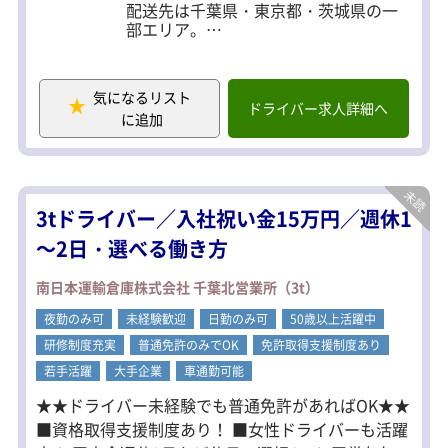
配送先は千葉県・東京都・茨城県の一
部エリア。
毎日同じルートではないため、変化の
ある環境で働けます。
気になるリスト
【具体的には】
ドライバー求人詳細へ
に追加
・配送エリア：千葉県、東京都、茨城
県の一部
・配送件数：1日2便（合計5～7店舗程
度）
・配送商品：冷凍・チルド・常温食品
3tドライバー／入社祝い金15万円／週休1
・積み降ろし：カゴ車使用
～2日・選べる働き方
センターでの積み込み作業は基本的に
一人で行います。
南日本運輸倉庫株式会社 千葉北営業所（3t）
積み込み時には携帯電話を使用したバ
ーコード読み取りや温度確認作業もあ
夜勤のみ可
未経験歓迎
日勤のみ可
50歳以上活躍中
ります。
研修制度充実
普通免許のみでOK
免許取得支援制度あり
また、納品先によっては台車を使用し
若手活躍
大手企業
車通勤可能
た搬送作業があり、慣れるまでは体力
★★ドライバー未経験でも普通免許があればOK★★
を使う場面もありますが、先輩社員が
しっかりサポートしますのでご安心く
■資格取得支援制度あり！ ■女性ドライバーも活躍
ださい。