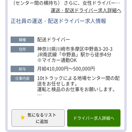
（センター間の横持ち） さらに、女性ドライバー活
躍中！ 働きやすい環境が整っています。 ＜資格取得
運送・配送ドライバー求人詳細へ
支援制度あり＞ 入社前に『大型免許』が取得できま
正社員の運送・配送ドライバー求人情報
す！ 資格取得にかかる費用は会社が全額負担するの
で、安心してスキルアップが目指せます。
配送ドライバー
職種
神奈川県川崎市多摩区中野島3-20-3
住所
JR南武線「中野島」駅から徒歩4分
※マイカー通勤OK
月給410,000円～500,000円
給与
10tトラックによる地場センター間の配
仕事内容
送をお任せします。
運転と検品のお仕事をお願いします。
件数：1日2～3往復
荷物：雑貨・飲料
エリア：神奈川県・東京都
気になるリスト
積み降ろし：カゴ台車・パレット
ドライバー求人詳細へ
に追加
＜未経験歓迎＞