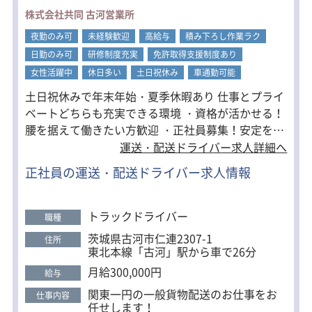
めに帰社しています！
株式会社共同 古河営業所
＜一日の流れ＞
夜勤のみ可
未経験歓迎
高給与
積み下ろし作業ラク
17：00 出社
日勤のみ可
研修制度充実
免許取得支援制度あり
17：30 積み込み・検品
※検品はバーコードで簡単です
女性活躍中
休日多い
土日祝休み
車通勤可能
18：00 配送
土日祝休みで年末年始・夏季休暇あり 仕事とプライ
※休憩1時間
0：00 帰社
ベートどちらも充実できる環境 ・資格が活かせる！
～3：00 ※ほとんどの方が基本0時に
腰を据えて働きたい方歓迎 ・正社員募集！安定を求
は帰ってきます。
める人に ・高定着率！営業所の雰囲気バツグン！
運送・配送ドライバー求人詳細へ
正社員の運送・配送ドライバー求人情報
トラックドライバー
職種
茨城県古河市仁連2307-1
住所
東北本線「古河」駅から車で26分
月給300,000円
給与
関東一円の一般貨物配送のお仕事をお
仕事内容
任せします！