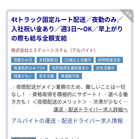
ドライバー未経験の方でもご安心くだ
さい！
自信を持って運転できるよう、しっか
4tトラック固定ルート配送／夜勤のみ／
りと丁寧にサポートします。
まずは、先輩ドライバーとの「同乗研
入社祝い金あり／週3日～OK／早上がり
修」からスタートし、実践的に学べる
の際も給与全額支給
ので安心して一歩を踏み出せます！
株式会社エスティーシステム（アルバイト）
夜勤のみ可
未経験歓迎
50歳以上活躍中
研修制度充実
普通免許のみでOK
免許取得支援制度あり
女性活躍中
残業少ない
若手活躍
車通勤可能
・夜間配送がメイン業務のため、難しいことは一切
なし！ ・資格取得を積極的にサポート！ ・選べる働
き方も！ ＜夜間配送のメリット＞ ・渋滞が少なくス
トレスフリー。 コミュニケーションもほぼ不要
運送・配送ドライバー求人詳細へ
で、運転業務に集中出来ます。 ・夜間配送でも基本
アルバイトの運送・配送ドライバー求人情報
的に0:00に帰ってきます。 お昼の時間を自由に使
えます！ ＜資格支援を全面サポート＞ ・研修が終了
した時点で、資格支援を全面サポートしています！