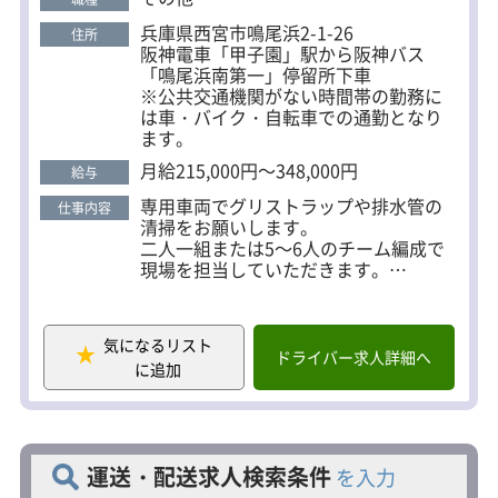
兵庫県西宮市鳴尾浜2-1-26
住所
阪神電車「甲子園」駅から阪神バス
「鳴尾浜南第一」停留所下車
※公共交通機関がない時間帯の勤務に
は車・バイク・自転車での通勤となり
ます。
月給215,000円～348,000円
給与
専用車両でグリストラップや排水管の
仕事内容
清掃をお願いします。
二人一組または5～6人のチーム編成で
現場を担当していただきます。
現場は大型商業施設、飲食店、病院、
学校施設など。
どのような場所でも対応できる技術と
気になるリスト
設備があります！
ドライバー求人詳細へ
に追加
【仕事の流れ】
会社に集合し、現場へ向かう準備を行
います。
↓
運送・配送求人検索条件
を入力
現場にもよりますが、1日6～7件を担当