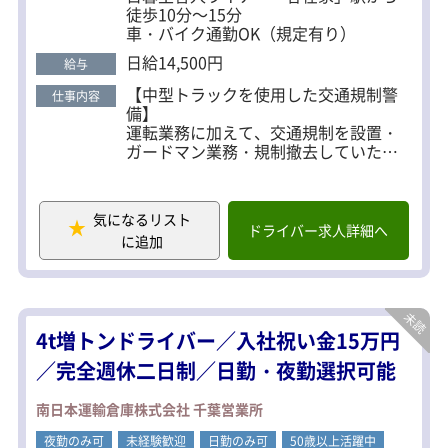
徒歩10分～15分
車・バイク通勤OK（規定有り）
日給14,500円
給与
【中型トラックを使用した交通規制警
仕事内容
備】
運転業務に加えて、交通規制を設置・
ガードマン業務・規制撤去していただ
きます。
■勤務エリア・働き方
気になるリスト
・集合場所：日暮里舎人ライナーの谷
ドライバー求人詳細へ
に追加
在家駅周辺のトラック置き場
・勤務エリア：都内及び東京都内近郊
・手積み・手降ろしあり
1人で作業するわけではなく、1チーム4
4t増トンドライバー／入社祝い金15万円
～10人で行います。
休憩は交代で1～3時間取れます。
／完全週休二日制／日勤・夜勤選択可能
扱う資材は比較的軽量なものが中心の
南日本運輸倉庫株式会社 千葉営業所
ため、
体への負担も少なく、女性スタッフも
夜勤のみ可
未経験歓迎
日勤のみ可
50歳以上活躍中