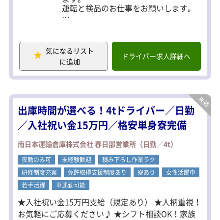
運転と検品のお仕事をお願いします。
以下の業務のいづれかの専属になりま
す。
1）ドラッグストアの店舗配送
気になるリスト
2）カゴ台車・パレットを使用したセン
ドライバー求人詳細へ
に追加
ター間の配送（1日2～3往復）
3）エアサスローラー車での工場間輸送
（通常1日2～3件）
荷物：雑貨・飲料
出庫時間が選べる！4tドライバー／日勤
エリア：神奈川県・東京都
／入社祝い金15万円／格安単身寮完備
＜未経験歓迎＞
ドライバー未経験の方でもご安心くだ
南日本運輸倉庫株式会社 春日部営業所（日勤／4t）
さい！
自信を持って運転できるよう、しっか
夜勤のみ可
未経験歓迎
積み下ろし作業ラク
りと丁寧にサポートします。
研修制度充実
免許取得支援制度あり
寮あり
女性活躍中
まずは、先輩ドライバーとの「同乗研
修」からスタートし、実践的に学べる
若手活躍
車通勤可能
ので安心して一歩を踏み出せます！
★入社祝い金15万円支給（規定あり） ★人柄重視！
お気軽にご応募ください♪ ★シフト相談OK！家族