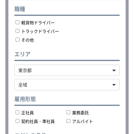
していただきます。
全ての現場のグリストラップや排水管
職種
の汚れを専用機材で吸引清掃を行いま
す。
軽貨物ドライバー
↓
吸引した汚れを処理施設へ運搬。
トラックドライバー
↓
その他
帰社
専用車の洗車、片付け、翌日の準備が
終わったら退社します。
エリア
※グリストラップとは※
厨房や飲食店などの排水から油脂を捕
捉し、排水管や下水道の詰まりを防ぐ
ための装置です。
グリストラップの清掃は、悪臭や害虫
の発生を防ぎ、配水管の詰まりを予防
するために欠かせません。定期的な清
雇用形態
掃が重要となります。
産業廃棄物処理法では、グリストラッ
正社員
業務委託
プ清掃時に発生する廃棄物は「廃油」
や「汚泥」に分類され、事業活動から
契約社員・準社員
アルバイト
排出される場合には産業廃棄物として
処理する必要があります。