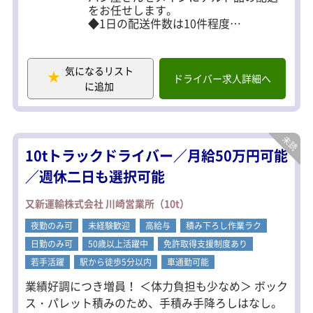
面サポートしています！ 中型免許取得可能。給与ア
をお任せします。
ップ可能♪
◆1日の配送件数は10件程度
◆手積み手降ろし（1キロ～10キロ以
内）
◆検品作業あり（検品と納品：配送＝
気になるリスト
3：7）
ドライバー求人詳細へ
に追加
◆走行距離：80～150km
◆エリア：東京都・神奈川県・一部千
葉県
コミュニケーションを取る業務はほぼ
10tトラックドライバー／月給50万円可能
なし！
深夜帯はほとんどの場所が無人のた
／週休二日も選択可能
め、納品時間もかかりません。
又新運輸株式会社 川崎営業所（10t）
夜勤のみ可
未経験歓迎
高給与
積み下ろし作業ラク
日勤のみ可
50歳以上活躍中
免許取得支援制度あり
若手活躍
駅から徒歩5分以内
車通勤可能
業績好調につき増員！ ＜体力負担も少なめ＞ ボック
ス・パレット積みのため、手積み手降ろしはなし。