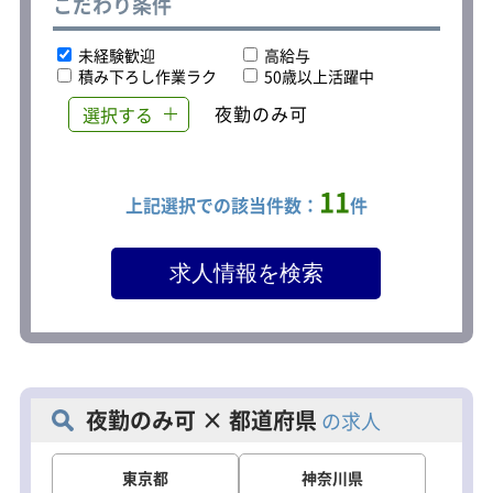
こだわり条件
当社のサービスでは、清掃時に回収し
た「廃油」や「汚泥」（産業廃棄物）
の処理まで、一貫して対応していま
未経験歓迎
高給与
す。
積み下ろし作業ラク
50歳以上活躍中
選択する
11
上記選択での該当件数：
件
夜勤のみ可 × 都道府県
の求人
東京都
神奈川県