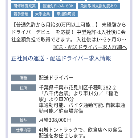
無理なく活躍できる環境です。
研修制度充実
普通免許のみでOK
免許取得支援制度あり
若手活躍
大手企業
車通勤可能
【普通免許から月給30万円以上可能！】 未経験から
ドライバーデビューを応援！ 中型免許は入社後に会
社全額負担で取得できます。 入社後は1～2ヶ月の同
乗研修があるため、配送の流れや運転のコツをしっ
運送・配送ドライバー求人詳細へ
かり習得してから独り立ち可能。 完全週休2日制・
正社員の運送・配送ドライバー求人情報
賞与年2回・入社祝い金15万円支給など待遇も充
実。 平均勤続年数15年と定着率が高く、長く安定し
て働ける環境です。 将来的には運行管理などへのキ
配送ドライバー
職種
ャリアアップも可能です♪
千葉県千葉市花見川区千種町282-2
住所
「八千代台駅」より車14分／「稲毛
駅」より車20分
車通勤可能、バイク通勤可能､自転車通
勤可能／駐車場完備
月給308,000円
給与
4t増トントラックで、飲食店への食品
仕事内容
配送をお任せします。