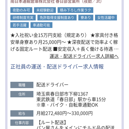
南日本運輸倉庫株式会社 春日部営業所（夜勤／3t）
なし！
深夜帯はほとんどの場所が無人のた
夜勤のみ可
未経験歓迎
積み下ろし作業ラク
め、配送先でのやり取りが最小限で済
研修制度充実
免許取得支援制度あり
寮あり
女性活躍中
むことが多いです。
実際、ほとんどは荷物を指定の場所に
若手活躍
車通勤可能
置いてくるだけの場合が多数。
★入社祝い金15万円支給（規定あり） ★家具付き格
安単身寮あり月25,000円～ ★深夜配送で効率よく稼
げる固定ルート配送 ■安定収入＋長く働ける待遇 月
給27万円以上に加え、賞与年2回・無事故手当など
運送・配送ドライバー求人詳細へ
各種手当も充実。 さらに長く働くほど永年勤続表彰
正社員の運送・配送ドライバー求人情報
もあり、安定した環境で長期的に収入を伸ばしてい
くことができます。 ■夜間配送だからストレス少な
め 深夜帯の配送なので渋滞ほぼなし。 自分のペース
配送ドライバー
職種
で運転できるため、経験者からも働きやすいと好評
埼玉県春日部市下柳1367
住所
です。 ・配送先は無人が多く対面コミュニケーショ
東武鉄道「春日部」駅から車15分
ンほぼなし ・固定ルート配送で覚えればスムーズ ・
※車・バイク・自転車通勤OK
慣れてくると早めに業務終了することも 「日中の配
月給272,480円～330,000円
給与
送は疲れた…」というドライバーにもおすすめで
【ルート配送】
仕事内容
す。 ■一生モノの資格を手に入れよう 資格取得は全
パン屋さんをメインにチルド品の配送