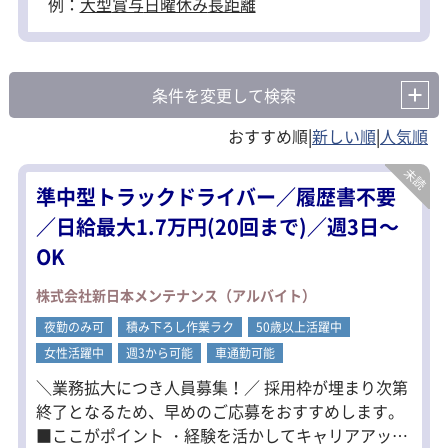
例：
大型
賞与
日曜休み
長距離
条件を変更して検索
|
|
準中型トラックドライバー／履歴書不要
／日給最大1.7万円(20回まで)／週3日～
OK
株式会社新日本メンテナンス（アルバイト）
夜勤のみ可
積み下ろし作業ラク
50歳以上活躍中
女性活躍中
週3から可能
車通勤可能
＼業務拡大につき人員募集！／ 採用枠が埋まり次第
終了となるため、早めのご応募をおすすめします。
■ここがポイント ・経験を活かしてキャリアアップ