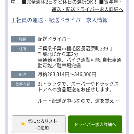
中！ ■完全週休2日など休日の選択OK！ ■賞与年2
積み込み方法や配送の流れは入社後の
回支給あり！ ■転職祝い金15万円あり（規定） ■
運送・配送ドライバー求人詳細へ
同乗研修で丁寧にお教えします。
ルート配送中心で道も覚えやすく未経験でも安心 ★
正社員の運送・配送ドライバー求人情報
【1日の流れ】
未経験でも安心のポイント ・入社後は必ず同乗研修
センターで積み込み
からスタート（1〜2ヶ月） ・運転のコツやルートも
↓
丁寧にレクチャー ・研修中も給与は同条件で支給 営
配送ドライバー
配送
職種
業・販売・工場勤務など、異業種からの転職者も多
↓
千葉県千葉市稲毛区長沼原町239-1
住所
センターへ戻り再度積み込み
数活躍中です。 ★キャリアパスあり ドライバーとし
千葉北ICから車2分
↓
て経験を積んだ後は、 運行管理などの管理職へステ
車通勤可能、バイク通勤可能､自転車通
配送
勤可能／駐車場完備
ップアップも可能。 実際にキャリアアップしている
↓
社員も多数在籍しています。
帰社
月給283,314円〜346,000円
給与
3tトラックで、スーパーやドラッグス
仕事内容
未経験からスタートした40代・50代の
トアへの食品配送をお任せします。
社員や女性ドライバーも活躍中です。
ルート配送が中心なので、道を覚えて
しまえばスムーズに働けます。
まれに新しい配送先がありますが、事
前にルート共有があるので安心です。
気になるリスト
ドライバー求人詳細へ
に追加
・配送先：千葉県内