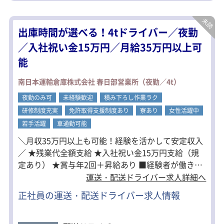
★無人が多く対面コミュニケーション
ほぼなし。
★しっかりしたサポートあり！未経験
出庫時間が選べる！4tドライバー／夜勤
の方でもすぐに馴染めます。
／入社祝い金15万円／月給35万円以上可
能
南日本運輸倉庫株式会社 春日部営業所（夜勤／4t）
夜勤のみ可
未経験歓迎
積み下ろし作業ラク
研修制度充実
免許取得支援制度あり
寮あり
女性活躍中
若手活躍
車通勤可能
＼月収35万円以上も可能！経験を活かして安定収入
／ ★残業代全額支給 ★入社祝い金15万円支給（規
定あり） ★賞与年2回＋昇給あり ■経験者が働きや
すい固定ルート配送 配送は1日7～9件程度の固定ル
運送・配送ドライバー求人詳細へ
ート配送。 エリアも近距離（さいたま・川口・越谷
正社員の運送・配送ドライバー求人情報
周辺）が中心のため、 道を覚えてしまえばスムーズ
に配送できます。 夜間帯なので渋滞もほとんどな