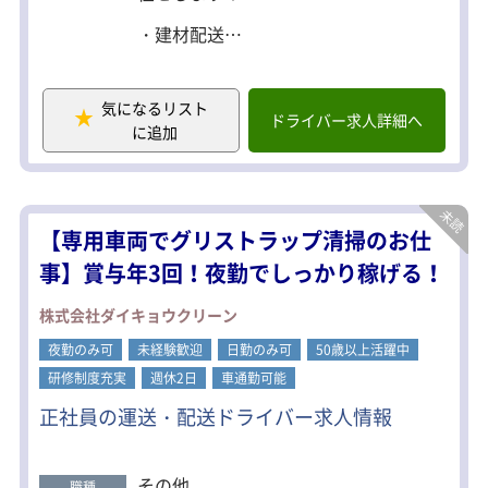
・建材配送
輸送品目：建材
輸送エリア：関東一円
積み下ろし：機械積み下ろし
気になるリスト
ドライバー求人詳細へ
に追加
・段ボール配送
輸送品目：段ボール
輸送エリア：関東一円
積み下ろし：手積み手下ろし
【専用車両でグリストラップ清掃のお仕
・フレーム輸送
輸送品目：トラックフレーム
事】賞与年3回！夜勤でしっかり稼げる！
輸送エリア：神奈川県厚木市、茨城県
古河市
株式会社ダイキョウクリーン
※夜勤あり
夜勤のみ可
未経験歓迎
日勤のみ可
50歳以上活躍中
・一日の流れ
研修制度充実
週休2日
車通勤可能
1）出勤したらすぐ出庫
2）配送先で下ろし
正社員の運送・配送ドライバー求人情報
3）夕方、明日の分を積む（集荷）
その他
職種