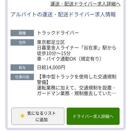
できる環境 ・チームをまとめるポジションで収入ア
運送・配送ドライバー求人詳細へ
ップも可能 ■職場環境 幅広い年代のスタッフが活躍
アルバイトの運送・配送ドライバー求人情報
中。 現場同士の連携も取りやすく、スムーズに業務
を進められる環境です。 性別問わず働きやすい職場
づくりを進めています。 お気軽にご応募ください♪
トラックドライバー
職種
東京都足立区
住所
日暮里舎人ライナー「谷在家」駅から
徒歩10分～15分
車・バイク通勤OK（規定有り）
日給14,000円
給与
【準中型トラックを使用した交通規制
仕事内容
警備】
運転業務に加えて、交通規制を設置・
ガードマン業務・規制撤去していただ
きます。
■勤務エリア・働き方
気になるリスト
・集合場所：日暮里舎人ライナーの谷
ドライバー求人詳細へ
に追加
在家駅周辺のトラック置き場
・勤務エリア：都内及び東京都内近郊