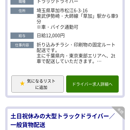
トラックドライバー
職種
フォークリフトの資格はほぼ100％の人が取得。
埼玉県草加市松江6-3-16
住所
一生モノの資格をゲットし、お仕事の幅がグッと
東武伊勢崎・大師線「草加」駅から車9
広がります！ ＜自分のペースも稼ぎたい方も選べる
分
※車・バイク通勤可
働き方＞ 夜間配送で自分のペースを保って働きたい
方も 複数コースを受け持ってガンガン稼ぎたい方も
日給12,000円
給与
希望に沿って働き方をご提案できます！ ★未経験の
折り込みチラシ・印刷物の固定ルート
仕事内容
方も大歓迎 充実した研修はもちろん、早い方は3日
配送です。
程度で1人前に。 早くから自分のペースでお仕事出
主に千葉県内・東京東部エリアへ、2t
車で配送していただきます。
来ます！
件数は20~30件ほどで、エリアによって
異なります。
1梱包は重くても8kg~10kg程度で、実
気になるリスト
際に女性の方も活躍しています！
ドライバー求人詳細へ
に追加
★配送ルートは希望を考慮！
稼ぎたい方は複数コースも可能です。
働き方によってご希望をお伝えくださ
い！
土日祝休みの大型トラックドライバー／
★コミュニケーション不要で配送が終
われば業務終了です！
一般貨物配送
慣れた方は、渋滞のストレスもなく早