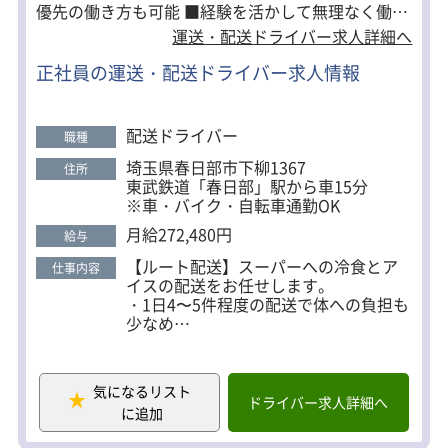
優先の働き方も可能 ■経験を活かして無理なく働け
る配送コース 配送先はスーパー中心のルート配送。
運送・配送ドライバー求人詳細へ
1日4～5件程度と件数も少なく、カゴ台車での積み
正社員の運送・配送ドライバー求人情報
下ろしがメインのため、体への負担も少なめです。
走行距離も100～200km程度なので、長距離運行は
ありません。 ■家族やプライベートを大切にできる
配送ドライバー
職種
環境 勤務時間は6：00～8：00スタートまで複数パ
埼玉県春日部市下柳1367
住所
ターンあり。 「子どもの送り迎えに合わせたい」
東武鉄道「春日部」駅から車15分
「家庭の時間を優先したい」など、ライフスタイル
※車・バイク・自転車通勤OK
に合わせた働き方も相談可能です。 実際に育児と両
月給272,480円
給与
立しているドライバーも多数在籍しています。 ■生
【ルート配送】スーパーへの冷食とア
仕事内容
活面もサポート 遠方からの応募も安心の家具付き単
イスの配送をお任せします。
身寮を完備。 さらに入社祝い金15万円の支給もあ
・1日4〜5件程度の配送で体への負担も
り、転職時の不安をしっかりサポートします。 「経
少なめ
・カゴ台車での積み下ろし中心で無理
験を活かしながら、もっと働きやすい環境に移りた
なく働けます
い」 そんなドライバーの方に選ばれている会社で
・走行距離の目安：100〜200km（埼
気になるリスト
す。
玉・千葉メイン）
ドライバー求人詳細へ
に追加
★難しい作業はありません！