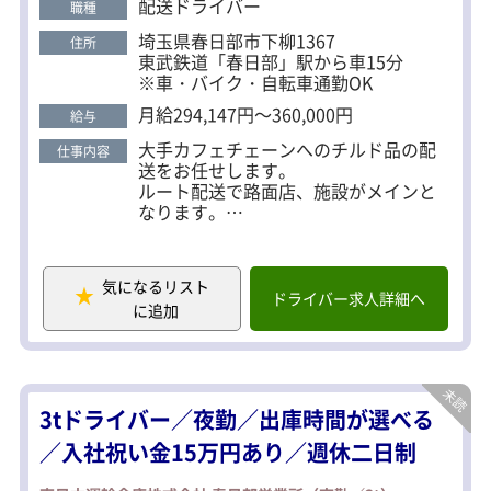
く、効率よく働ける環境です。 ■体の負担が少なく
配送ドライバー
職種
長く続けられる 使用車両は4tゲート車。 荷積み・荷
埼玉県春日部市下柳1367
住所
降ろしはカート＋パワーゲート使用のため、手積み
東武鉄道「春日部」駅から車15分
手降ろしはありません。 体への負担が少ないため、
※車・バイク・自転車通勤OK
長く働きたい経験者にも人気のコースです。 ■収入
月給294,147円～360,000円
給与
も働き方も安定 週休2日制と4週6休制から選択可
大手カフェチェーンへのチルド品の配
仕事内容
能。 ライフスタイルに合わせて働き方を選べます。
送をお任せします。
安定した仕事量と待遇で、 「今より安定して稼ぎた
ルート配送で路面店、施設がメインと
い」ドライバーの転職先として選ばれています。
なります。
◆1日の配送件数は7～9件程度
◆4tゲート車、カートでの積み降ろし
納品時は機械（ハンディ）を使うので
気になるリスト
楽チン♪
ドライバー求人詳細へ
に追加
手積み手降ろしはなく体力負担かかり
にくいです！
(チルド：冷蔵格納／ドライ：指定場所
納品)
◆走行距離：80～180km
3tドライバー／夜勤／出庫時間が選べる
◆エリア：さいたま市、川口市、越谷
市と近隣
／入社祝い金15万円あり／週休二日制
コミュニケーションを取る業務はほぼ