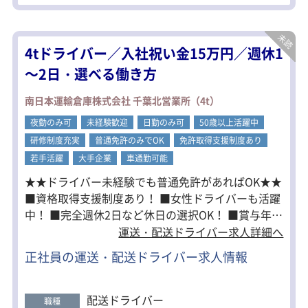
・走行距離：1日100〜200km程度
・件数：1日10〜15件
・商品：アイス・冷凍食品など
・積み降ろし：手積み手降ろし（5〜
4tドライバー／入社祝い金15万円／週休1
10kg程度）
～2日・選べる働き方
※アイスは店舗での陳列作業あり
※配送メインで「運転中心」の働き方
南日本運輸倉庫株式会社 千葉北営業所（4t）
です
夜勤のみ可
未経験歓迎
日勤のみ可
50歳以上活躍中
・全車バックモニター／ドラレコ完備
研修制度充実
普通免許のみでOK
免許取得支援制度あり
・高速道路利用OK（ETC搭載）
・女性ドライバーも複数名活躍中
若手活躍
大手企業
車通勤可能
★★ドライバー未経験でも普通免許があればOK★★
■資格取得支援制度あり！ ■女性ドライバーも活躍
中！ ■完全週休2日など休日の選択OK！ ■賞与年2
回支給あり！ ■転職祝い金15万円あり（規定） ■
運送・配送ドライバー求人詳細へ
ルート配送中心で道も覚えやすく未経験でも安心 ★
正社員の運送・配送ドライバー求人情報
未経験でも安心のポイント ・入社後は必ず同乗研修
からスタート（1〜2ヶ月） ・運転のコツやルートも
丁寧にレクチャー ・研修中も給与は同条件で支給 営
配送ドライバー
職種