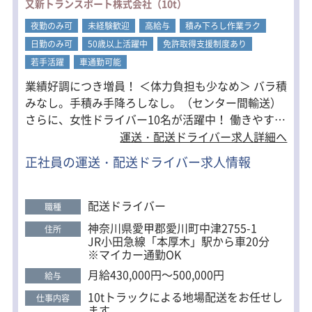
又新トランスポート株式会社（10t）
・全車バックモニター／ドラレコ完備
・高速道路利用OK（ETC搭載）
夜勤のみ可
未経験歓迎
高給与
積み下ろし作業ラク
・女性ドライバーも複数名活躍中
日勤のみ可
50歳以上活躍中
免許取得支援制度あり
若手活躍
車通勤可能
業績好調につき増員！ ＜体力負担も少なめ＞ バラ積
みなし。手積み手降ろしなし。（センター間輸送）
さらに、女性ドライバー10名が活躍中！ 働きやすい
環境が整っています。 ＜資格取得支援制度あり＞ 入
運送・配送ドライバー求人詳細へ
社前に『大型免許』が取得できます！ 資格取得にか
正社員の運送・配送ドライバー求人情報
かる費用は会社が全額負担するので、安心してスキ
ルアップが目指せます。
配送ドライバー
職種
神奈川県愛甲郡愛川町中津2755-1
住所
JR小田急線「本厚木」駅から車20分
※マイカー通勤OK
月給430,000円～500,000円
給与
10tトラックによる地場配送をお任せし
仕事内容
ます。