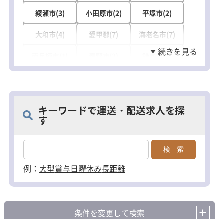
綾瀬市(3)
小田原市(2)
平塚市(2)
大和市(4)
愛甲郡(7)
海老名市(7)
南足柄市(1)
秦野市(2)
鎌倉市(1)
藤沢市(3)
茅ヶ崎市(1)
横須賀市(2)
高座郡(3)
三浦郡(1)
キーワードで運送・配送求人を探
す
例：
大型
賞与
日曜休み
長距離
条件を変更して検索