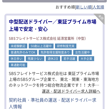
|
|
中型配送ドライバー／東証プライム市場
上場で安定・安心
SBSフレイトサービス株式会社 延清営業所（中型）
未経験歓迎
50歳以上活躍中
研修制度充実
普通免許のみでOK
免許取得支援制度あり
女性活躍中
休日多い
残業少ない
週休2日
若手活躍
大手企業
車通勤可能
SBSフレイトサービス株式会社は 東証プライム市場
上場のSBSグループ企業で、 東北・関東・東海地方
のネットワークを持つ総合物流企業です！！ 大手グ
ループで安定勤務したい方、ぜひお気軽にお問い合
運送・配送ドライバー求人詳細へ
わせください。 ＜うれしい高待遇！＞ ■週休2日制
契約社員・準社員の運送・配送ドライバー求
でお休みしっかり◎ ■賞与年2回あり！ ■交通費全
人情報
額支給 ★正社員登用制度あり 契約社員として入社し