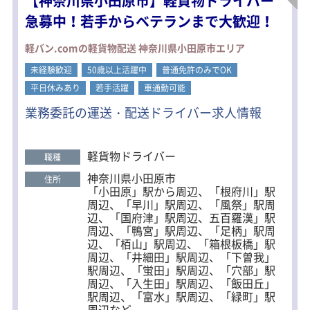
【神奈川県小田原市】軽貨物ドライバー
急募中！若手からベテランまで大歓迎！
軽バン.comの軽貨物配送 神奈川県小田原市エリア
未経験歓迎
50歳以上活躍中
普通免許のみでOK
平日休みあり
若手活躍
車通勤可能
業務委託の運送・配送ドライバー求人情報
軽貨物ドライバー
職種
神奈川県小田原市
住所
「小田原」駅から周辺、「根府川」駅
周辺、「早川」駅周辺、「風祭」駅周
辺、「国府津」駅周辺、五百羅漢」駅
周辺、「鴨宮」駅周辺、「足柄」駅周
辺、「栢山」駅周辺、「箱根板橋」駅
周辺、「井細田」駅周辺、「下曽我」
駅周辺、「蛍田」駅周辺、「穴部」駅
周辺、「入生田」駅周辺、「飯田丘」
駅周辺、「富水」駅周辺、「緑町」駅
周辺など