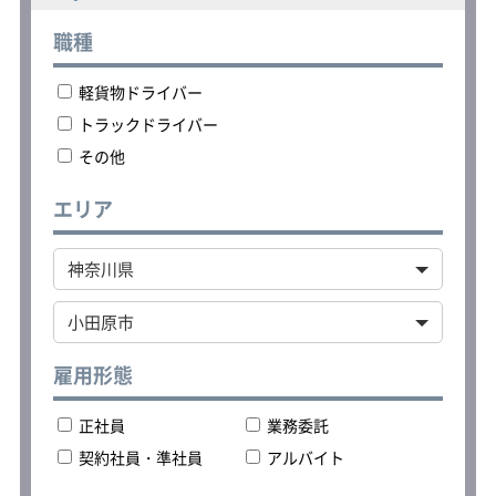
▼休憩（時間自由）後、追加の荷物を
積込み
職種
▼20：00～21：00 宅配会社に帰庫
軽貨物ドライバー
＜車両の持ち込み歓迎＞
車体カラーがシルバーまたはホワイト
トラックドライバー
の軽自動車（軽バン）を持ち込み可能
その他
です。
その他、年式・装備・車両の状態・メ
ンテナンス・保険について条件があり
エリア
ます。
持ち込みを希望される方はご応募の際
に担当者までお問合せください。
雇用形態
正社員
業務委託
契約社員・準社員
アルバイト