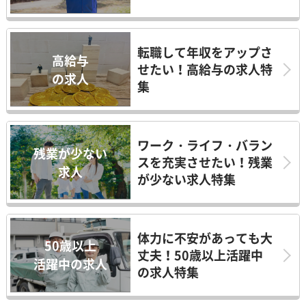
転職して年収をアップさ
高給与
せたい！高給与の求人特
の求人
集
ワーク・ライフ・バラン
残業が少ない
スを充実させたい！残業
求人
が少ない求人特集
体力に不安があっても大
50歳以上
丈夫！50歳以上活躍中
活躍中の求人
の求人特集