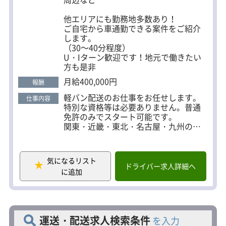
他エリアにも勤務地多数あり！
ご自宅から車通勤できる案件をご紹介
します。
（30～40分程度）
U・Iターン歓迎です！地元で働きたい
方も是非
月給400,000円
報酬
軽バン配送のお仕事をお任せします。
仕事内容
特別な資格等は必要ありません。普通
免許のみでスタート可能です。
関東・近畿・東北・名古屋・九州の各
地で複数案件があります。基本、ご自
宅から30～40分で車通勤できる営業所
をご紹介しますので、お気軽にお問い
気になるリスト
合わせください。
ドライバー求人詳細へ
に追加
＜一日の流れの例＞
▼7：00～8：00 所属している宅配会社
に出勤
▼担当コースの荷物の積込み
運送・配送求人検索条件
を入力
▼担当コースの配達