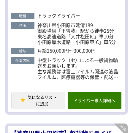
1年以上経過した後、勤務状況・健康状態・勤務態
度等を評価し、 就業規則に基づく所属長の推薦によ
トラックドライバー
職種
り、契約社員から正社員へ登用する制度を導入して
神奈川県小田原市延清189
住所
います。 ★無事故表彰制度 業務中の無事故・無違反
御殿場線「下曽我」駅から徒歩25分
を継続した成績優秀ドライバーには、 無事故表彰と
東名高速道路「大井松田IC」車10分
して規定年数ごとに表彰しています。 職場環境には
小田原厚木道路「小田原東IC」車5分
自信がありますので、まずは一度面接にてお話をお
月給250,000円～300,000円
給与
聞かせください！
中型トラック（4t）による一般貨物輸
仕事内容
送をお願いします。
主な業務はは富士フイルム関連の液晶
フイルム、医療機器等の保管・配送で
す。
配送エリアは神奈川県内～関東～甲信
越～関西エリア等と多岐に渡ります。
気になるリスト
ドライバー求人詳細へ
に追加