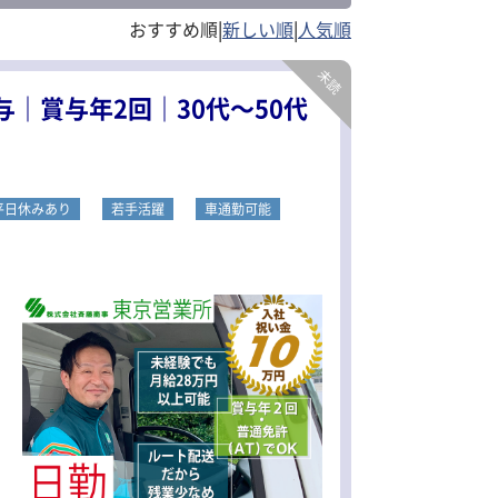
|
|
｜賞与年2回｜30代～50代
平日休みあり
若手活躍
車通勤可能