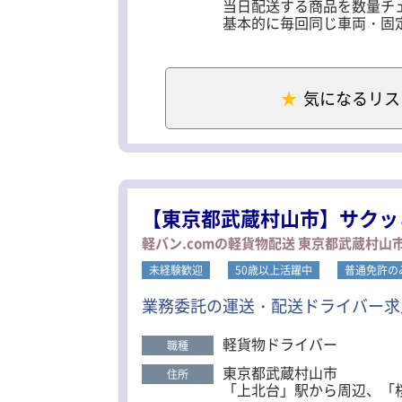
当日配送する商品を数量チ
基本的に毎回同じ車両・固
メインの配送先は多摩エリ
積み降ろしには番重を使用し
軽い荷物なので女性ドライ
気になるリス
配送に慣れるまではずっと
無理なくゆっくりとお仕事
＜日勤の1日の流れ＞
▼6：00 出勤
▼6：30 センターにて積
▼11：00 センターで空
【東京都武蔵村山市】サクッ
▼休憩を1時間取り、午後
軽バン.comの軽貨物配送 東京都武蔵村山
▼17：30 退勤
未経験歓迎
50歳以上活躍中
普通免許の
☆夜勤の1日の流れも日勤
交通状況がスムーズなため
業務委託の運送・配送ドライバー求
渋滞に巻き込まれる心配も
軽貨物ドライバー
☆猶予のある配送スケジュ
職種
配送先への到着時間は実際
東京都武蔵村山市
住所
前後15分ほどの猶予があり
「上北台」駅から周辺、「
焦ることなく自分のリズム