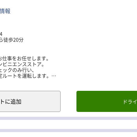
同じコースの配送なので、
スタートできます☆
情報
をご説明します。 ぜひ私たちと一緒に働きませんか？
み込みを行い配送へ出発
4
番重を戻し、再度積み込み
ら徒歩20分
の配送と空番重の回収
お仕事をお任せします。
ンビニエンスストア。
、
ェックのみ行い、
なく配送を行えます。
定ルートを運転します。
ールを組んでいます
ア、一部埼玉への配送あり
にかかる時間より
ます。（1つ2kgほど）
ますので、
バーも安心して運べます♪
ト
に追加
ドラ
で配送できます。
同じコースの配送なので、
ります。
スタートできます☆
積み込みを行い配送へ出発