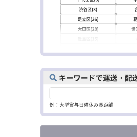
渋谷区(3)
足立区(36)
葛
大田区(28)
世
豊島区(15)
武蔵野市(1)
町田市(4)
小
国分寺市(1)
キーワードで運送・配
清瀬市(1)
東久
羽村市(2)
あき
例：
大型
賞与
日曜休み
長距離