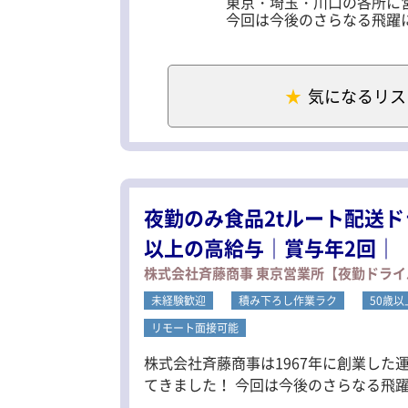
東京・埼玉・川口の各所に
今回は今後のさらなる飛躍
＜当社の魅力ポイント！＞
■今なら入社祝い金10万円
■年間休日111日でプライ
気になるリス
■2tドライバーで月給28
■未経験でも始めやすいル
また当社は某テーマパーク
嬉しい福利厚生が目白押し
その他気になる点やご要望
夜勤のみ食品2tルート配送ド
ぜひ私たちと一緒に働きま
以上の高給与｜賞与年2回｜
＜仕事内容＞
株式会社斉藤商事 東京営業所【夜勤ドライ
2t車での食品ルート配送の
配送先は誰もが知る大手コ
未経験歓迎
積み下ろし作業ラク
50歳
当日配送する商品を数量チ
リモート面接可能
基本的に毎回同じ車両・固
株式会社斉藤商事は1967年に創業した
メインの配送先は多摩エリ
積み降ろしには番重を使用し
てきました！ 今回は今後のさらなる飛躍に備えるため
軽い荷物なので女性ドライ
社祝い金10万円支給！（3ヶ月勤務後） 