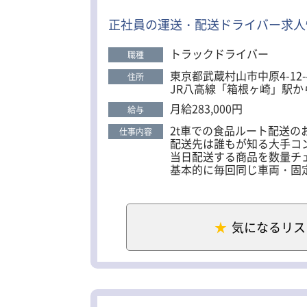
配送に慣れるまではずっと
経験でも始めやすいルート配送！ また当社は某テーマパークの割引優待や、誕生日祝い、賞与は年2回等、 嬉しい福利厚生が目白押し！ その
無理なくゆっくりとお仕事
正社員の運送・配送ドライバー求人
他気になる点やご要望等があれば、詳細
＜日勤の1日の流れ＞
トラックドライバー
職種
▼6：00 出勤
▼6：30 センターにて積
東京都武蔵村山市中原4-12-
住所
▼11：00 センターで空
JR八高線「箱根ヶ崎」駅か
▼休憩を1時間取り、午後
月給283,000円
▼17：30 退勤
給与
2t車での食品ルート配送の
仕事内容
配送先は誰もが知る大手コ
交通状況がスムーズなため
当日配送する商品を数量チ
渋滞に巻き込まれる心配も
基本的に毎回同じ車両・固
■猶予のある配送スケジュ
メインの配送先は多摩エリ
配送先への到着時間は実際
積み降ろしには番重を使用し
前後15分ほどの猶予があり
軽い荷物なので女性ドライ
気になるリス
焦ることなく自分のリズム
配送に慣れるまではずっと
退社時間が早まる場合もあ
無理なくゆっくりとお仕事
＜夜勤の1日の流れ＞
▼19：00 出勤
▼19：30 センターにて