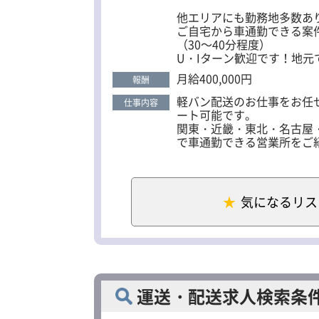
退社時間が早まる場合もあ
他エリアにも勤務地多数あ
ご自宅から車通勤できる案
（30～40分程度）
U・Iターン歓迎です！地元
月給400,000円
報酬
軽バン配送のお仕事をお任
仕事内容
ート可能です。
関東・近畿・東北・名古屋・
で車通勤できる営業所をご
＜一日の流れの例＞
▼7：00～8：00 所属し
▼担当コースの荷物の積込
気になるリス
▼担当コースの配達
▼休憩（時間自由）後、追
▼20：00～21：00 宅配
＜車両の持ち込み歓迎＞
車体カラーがシルバーまた
その他、年式・装備・車両
運送・配送求人検索条
持ち込みを希望される方は