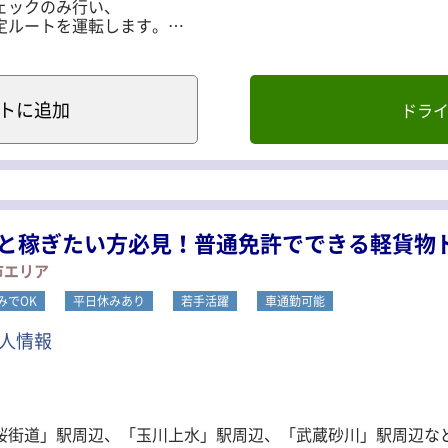
ェックのみ行い、
定ルートを運転します。
ア、一部埼玉への配送あり
ます。（1つ2kgほど）
バーも安心して運べます♪
ト
に追加
ドラ
同じコースの配送なので、
スタートできます☆
み込みを行い配送へ出発
番重を戻し、再度積み込み
と稼ぎたい方必見！普通免許でできる軽貨物
の配送と空番重の回収
市エリア
みでOK
平日休みあり
若手活躍
車通勤可能
と同様です！
、
人情報
なく配送を行えます。
ールを組んでいます
にかかる時間より
ますので、
桜街道」駅周辺、「玉川上水」駅周辺、「武蔵砂川」駅周辺な
で配送できます。