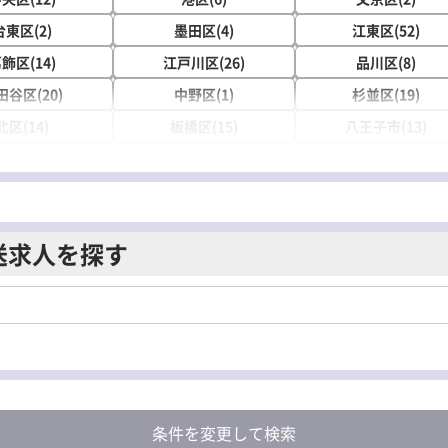
台東区(2)
墨田区(4)
江東区(52)
飾区(14)
江戸川区(26)
品川区(8)
田谷区(20)
中野区(1)
杉並区(19)
北区(14)
板橋区(15)
八王子市(13)
三鷹市(2)
府中市(3)
昭島市(2)
金井市(1)
小平市(1)
日野市(1)
国立市(1)
福生市(1)
狛江市(1)
送求人を探す
留米市(1)
武蔵村山市(4)
多摩市(1)
る野市(1)
西東京市(2)
西多摩郡(3)
条件を変更して検索