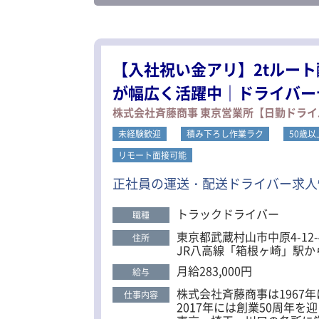
【入社祝い金アリ】2tルート
が幅広く活躍中｜ドライバー
株式会社斉藤商事 東京営業所【日勤ドライ
未経験歓迎
積み下ろし作業ラク
50歳
リモート面接可能
正社員の運送・配送ドライバー求人
トラックドライバー
職種
東京都武蔵村山市中原4-12-
住所
JR八高線「箱根ヶ崎」駅か
月給283,000円
給与
株式会社斉藤商事は1967
仕事内容
2017年には創業50周年を