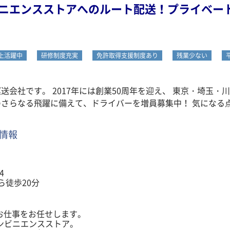
番重を戻し、再度積み込み
ビニエンスストアへのルート配送！プライベー
の配送と空番重の回収
、
なく配送を行えます。
以上活躍中
研修制度充実
免許取得支援制度あり
残業少ない
ールを組んでいます
にかかる時間より
送会社です。 2017年には創業50周年を迎え、 東京・埼玉
ますので、
で配送できます。
ります。
か？
情報
4
ら徒歩20分
お仕事をお任せします。
ンビニエンスストア。