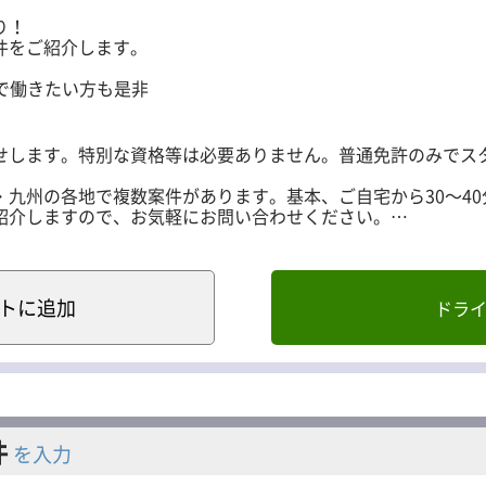
ります。
り！
件をご紹介します。
で働きたい方も是非
せします。特別な資格等は必要ありません。普通免許のみでス
九州の各地で複数案件があります。基本、ご自宅から30～40
紹介しますので、お気軽にお問い合わせください。
ている宅配会社に出勤
み
ト
に追加
ドラ
加の荷物を積込み
会社に帰庫
はホワイトの軽自動車（軽バン）を持ち込み可能です。
の状態・メンテナンス・保険について条件があります。
件
を入力
ご応募の際に担当者までお問合せください。