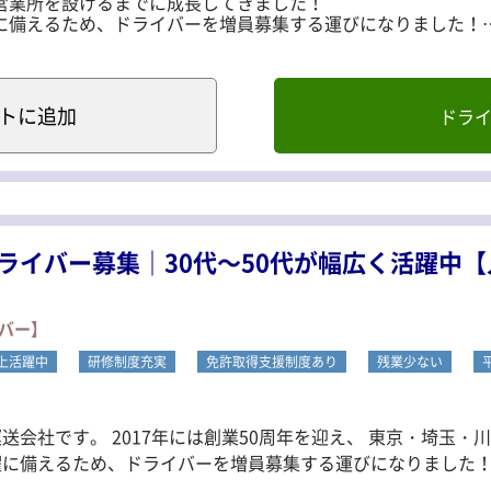
営業所を設けるまでに成長してきました！
に備えるため、ドライバーを増員募集する運びになりました！
支給！（3ヶ月勤務後）
ベートとの両立もできる！
ト
に追加
ドラ
万円以上の高水準！
ート配送！
の割引優待や、誕生日祝い、賞与は年2回等、
！
等があれば、詳細をご説明します。
ライバー募集｜30代～50代が幅広く活躍中【
せんか？
バー】
お仕事をお任せします。
ンビニエンスストア。
以上活躍中
研修制度充実
免許取得支援制度あり
残業少ない
ェックのみ行い、
定ルートを運転します。
運送会社です。 2017年には創業50周年を迎え、 東京・埼玉
ア、一部埼玉への配送あり
ます。（1つ2kgほど）
、ドライバーを増員募集する運びになりました！ ＜当社の魅力ポイント！＞ ■今なら
バーも安心して運べます♪
■年間休日111日でプライベートとの両立もできる！ ■2tドラ