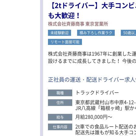
▼翌1：00 センターで空
【2tドライバー】大手コン
▼休憩を1時間取り、午後
も大歓迎！
▼翌5：15 退勤
株式会社斉藤商事 東京営業所
交通状況がスムーズなため
渋滞に巻き込まれる心配も
未経験歓迎
積み下ろし作業ラク
50歳
リモート面接可能
■猶予のある配送スケジュ
配送先への到着時間は実際
株式会社斉藤商事は1967年に創業した運
前後15分ほどの猶予があり
焦ることなく自分のリズム
設けるまでに成長してきました！ 今後のさらなる飛躍に備えて、ドライバーを増員募集中！ 気になる点やご要望等があれば、詳細をご説明し
退社時間が早まる場合もあ
ます。 ぜひ私たちと一緒に働きません
正社員の運送・配送ドライバー求人
トラックドライバー
職種
東京都武蔵村山市中原4-12-
住所
JR八高線「箱根ヶ崎」駅か
月給280,000円～
給与
2t車での食品ルート配送の
仕事内容
配送先は誰もが知る大手コ