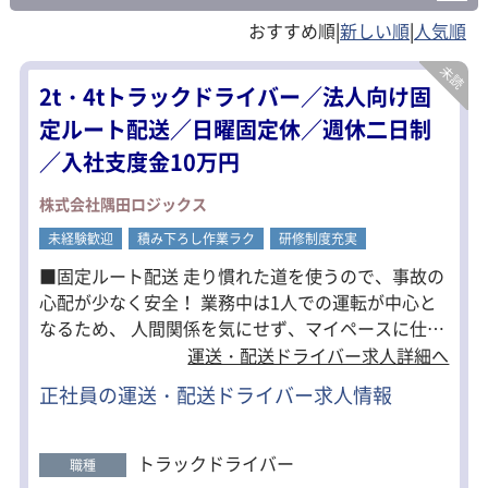
国立市(1)
福生市(1)
狛江市(1)
|
|
東大和市(1)
清瀬市(1)
東久留米市(1)
2t・4tトラックドライバー／法人向け固
武蔵村山市(4)
多摩市(1)
稲城市(2)
定ルート配送／日曜固定休／週休二日制
／入社支度金10万円
羽村市(2)
あきる野市(1)
西東京市(2)
株式会社隅田ロジックス
西多摩郡(3)
未経験歓迎
積み下ろし作業ラク
研修制度充実
■固定ルート配送 走り慣れた道を使うので、事故の
心配が少なく安全！ 業務中は1人での運転が中心と
なるため、 人間関係を気にせず、マイペースに仕事
に打ち込めます。 ■日曜固定休の週休二日制 無理な
運送・配送ドライバー求人詳細へ
運行は一切なく、休みは日曜固定休の週休2日制。
正社員の運送・配送ドライバー求人情報
安定した環境でドライバーとして末永く活躍しませ
んか。 ■万全の研修体制 約1ヶ月間は先輩との同乗
研修を実施！ 先輩が隣に同乗しているので、安心感
トラックドライバー
職種
があり、 その中で納品の流れしっかり覚えることが