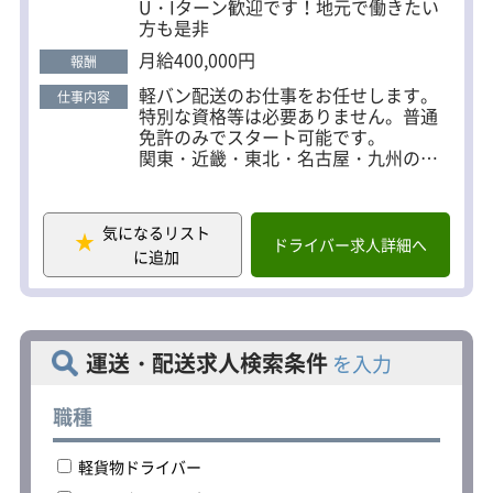
U・Iターン歓迎です！地元で働きたい
9：00 個人宅の引越作業（1軒目）※1
方も是非
日ほぼ2軒、1軒約1～2時間程度
12：00 お昼休憩
月給400,000円
報酬
13：00 個人宅の引越作業（2軒目）
軽バン配送のお仕事をお任せします。
17：00 帰社
仕事内容
特別な資格等は必要ありません。普通
17：30 退社
免許のみでスタート可能です。
関東・近畿・東北・名古屋・九州の各
■研修・教育制度
地で複数案件があります。基本、ご自
入社後、先輩社員に同行し、運転や作
宅から30～40分で車通勤できる営業所
業を見せてもらいながら徐ーに仕事を
をご紹介しますので、お気軽にお問い
覚えていきます。
気になるリスト
合わせください。
最初のうちは引っ越し作業のようなチ
ドライバー求人詳細へ
に追加
ーム仕事がメインとなり、2～3ヶ月を
＜一日の流れの例＞
目安に一人立ちを目標としています。
▼7：00～8：00 所属している宅配会社
に出勤
＜研修の流れ(例)＞
▼担当コースの荷物の積込み
1．2日間かけて会社説明や座学
運送・配送求人検索条件
を入力
▼担当コースの配達
2．運転の適性検査 ※会社負担
▼休憩（時間自由）後、追加の荷物を
3．引っ越し業務・貨物を経験後（各1
積込み
週間くらい）、本配属
職種
▼20：00～21：00 宅配会社に帰庫
★年に一度、全ドライバー参加の研修
軽貨物ドライバー
＜車両の持ち込み歓迎＞
を行っています。
車体カラーがシルバーまたはホワイト