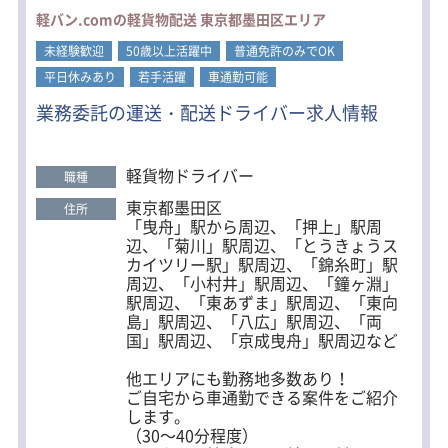
ォークリフトの操作が仕事内容となり
覚えていきます。
軽バン.comの軽貨物配送 東京都墨田区エリア
ます。大型自動車免許とフォークリフ
最初のうちは引っ越し作業のようなチ
ト免許の資格取得支援制度があるた
未経験歓迎
50歳以上活躍中
普通免許のみでOK
ーム仕事がメインとなり、2～3ヶ月を
め、資格をお持ちでない方でも応募可
目安に一人立ちを目標としています。
平日休みあり
若手活躍
車通勤可能
能です。
業務委託の運送・配送ドライバー求人情報
＜研修の流れ(例)＞
【運転車両】
1．2日間かけて会社説明や座学
・ライトバン
2．運転の適性検査 ※会社負担
・2tトラック
3．引っ越し業務・貨物を経験後（各1
軽貨物ドライバー
・4tトラック
職種
週間くらい）、本配属
東京都墨田区
住所
【配送エリア】
「曳舟」駅から周辺、「押上」駅周
★年に一度、全ドライバー参加の研修
関東近辺
辺、「菊川」駅周辺、「とうきょうス
を行っています。
カイツリー駅」駅周辺、「錦糸町」駅
集合研修、マインド研修、安全研修な
★社員第一主義
周辺、「小村井」駅周辺、「鐘ヶ淵」
ど、外部講師の方を招いて、しっかり
社員の事を考えた雰囲気作りを心がけ
駅周辺、「東あずま」駅周辺、「東向
基本に立ち返ります。
ています。そのため、平均勤続年数は
島」駅周辺、「八広」駅周辺、「両
30年以上です！
国」駅周辺、「京成曳舟」駅周辺など
★グループ会社への移動が可能 ※引っ
越し部門
他エリアにも勤務地多数あり！
ご自宅から車通勤できる案件をご紹介
＜一日の流れ※引っ越し業務の例＞
します。
8：00 出社
（30～40分程度）
8：30 現場に向けて出発