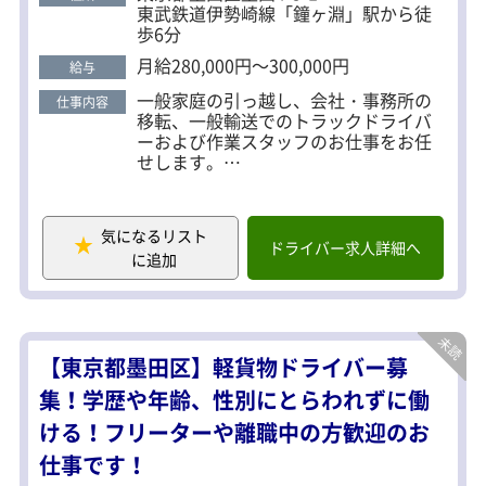
東武鉄道伊勢崎線「鐘ヶ淵」駅から徒
【配送エリア】
歩6分
関東近辺
月給280,000円～300,000円
給与
★社員第一主義
一般家庭の引っ越し、会社・事務所の
仕事内容
社員の事を考えた雰囲気作りを心がけ
移転、一般輸送でのトラックドライバ
ています。そのため、平均勤続年数は
ーおよび作業スタッフのお仕事をお任
30年以上です！
せします。
★グループ会社への移動が可能 ※引っ
（1）一般家庭の引っ越し・事務所移転
越し部門
の場合
2～3名でチームになり、トラックに乗
気になるリスト
＜一日の流れ※引っ越し業務の例＞
って現場に向かい作業を行います。作
ドライバー求人詳細へ
8：00 出社
に追加
業では役割分担が非常に大切となるた
8：30 現場に向けて出発
め、チームワークが重視されます。ト
9：00 個人宅の引越作業（1軒目）※1
ラックは主に2tトラックですが、現場
日ほぼ2軒、1軒約1～2時間程度
の規模によって4tトラックの運転をす
12：00 お昼休憩
ることもあります。
13：00 個人宅の引越作業（2軒目）
【東京都墨田区】軽貨物ドライバー募
17：00 帰社
（2）一般輸送の場合
集！学歴や年齢、性別にとらわれずに働
17：30 退社
企業から企業へ出版・印刷物を輸送し
ける！フリーターや離職中の方歓迎のお
ていただきます。ほとんどが企業の工
■研修・教育制度
場から企業の倉庫などへの輸送となっ
仕事です！
入社後、先輩社員に同行し、運転や作
ており、主に2t～4tトラックの運転とフ
業を見せてもらいながら徐ーに仕事を