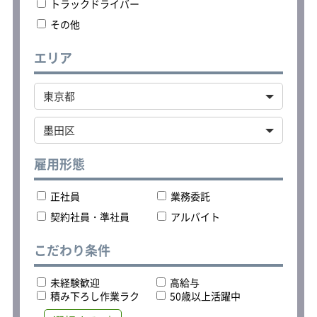
集合研修、マインド研修、安全研修な
トラックドライバー
の軽自動車（軽バン）を持ち込み可能
ど、外部講師の方を招いて、しっかり
その他
です。
基本に立ち返ります。
その他、年式・装備・車両の状態・メ
ンテナンス・保険について条件があり
エリア
ます。
持ち込みを希望される方はご応募の際
に担当者までお問合せください。
雇用形態
正社員
業務委託
契約社員・準社員
アルバイト
こだわり条件
未経験歓迎
高給与
積み下ろし作業ラク
50歳以上活躍中