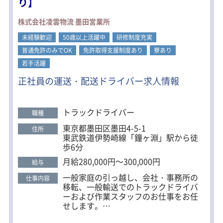
り】
（240km）
３）川崎市（140km）
株式会社凌雲物流 墨田営業所
■基本転勤なし
未経験歓迎
※基本転勤なしですが、配置換え、転
50歳以上活躍中
研修制度充実
勤、出向により就業場所・業務内容を
普通免許のみでOK
免許取得支援制度あり
寮あり
変更することがあります
若手活躍
出向先：株式会社キーペックス
・つくばセンター
正社員の運送・配送ドライバー求人情報
茨城県常総市馬場92-1
・八街センター
千葉県山武市下布田深田台384
トラックドライバー
職種
・千葉センター
千葉県千葉市中央区中央港2-4-4
東京都墨田区墨田4-5-1
住所
東武鉄道伊勢崎線「鐘ヶ淵」駅から徒
歩6分
月給280,000円～300,000円
給与
一般家庭の引っ越し、会社・事務所の
仕事内容
移転、一般輸送でのトラックドライバ
ーおよび作業スタッフのお仕事をお任
せします。
（1）一般家庭の引っ越し・事務所移転