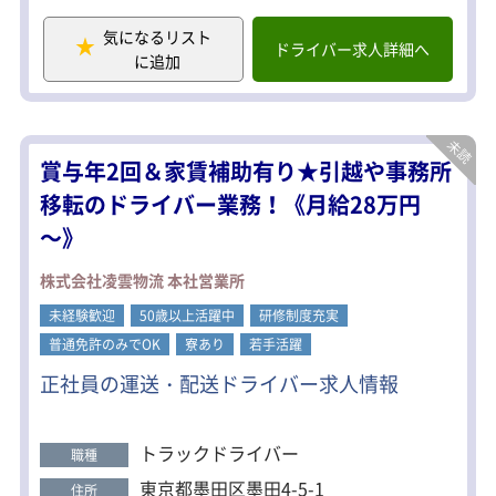
の場合
2～3名でチームになり、トラックに乗
気になるリスト
って現場に向かい作業を行います。作
ドライバー求人詳細へ
に追加
業では役割分担が非常に大切となるた
め、チームワークが重視されます。ト
ラックは主に2tトラックですが、現場
の規模によって4tトラックの運転をす
ることもあります。
賞与年2回＆家賃補助有り★引越や事務所
（2）一般輸送の場合
移転のドライバー業務！《月給28万円
企業から企業へ出版・印刷物を輸送し
～》
ていただきます。ほとんどが企業の工
場から企業の倉庫などへの輸送となっ
ており、主に2t～4tトラックの運転とフ
株式会社凌雲物流 本社営業所
ォークリフトの操作が仕事内容となり
未経験歓迎
ます。大型自動車免許とフォークリフ
50歳以上活躍中
研修制度充実
ト免許の資格取得支援制度があるた
普通免許のみでOK
寮あり
若手活躍
め、資格をお持ちでない方でも応募可
正社員の運送・配送ドライバー求人情報
能です。
【運転車両】
・ライトバン
トラックドライバー
職種
・2tトラック
・4tトラック
東京都墨田区墨田4-5-1
住所