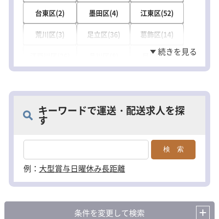
台東区(2)
墨田区(4)
江東区(52)
荒川区(3)
足立区(36)
葛飾区(14)
江戸川区(26)
品川区(8)
目黒区(1)
大田区(28)
世田谷区(20)
中野区(1)
杉並区(19)
練馬区(2)
豊島区(15)
キーワードで運送・配送求人を探
す
北区(14)
板橋区(15)
八王子市(13)
立川市(2)
武蔵野市(1)
三鷹市(2)
府中市(3)
昭島市(2)
調布市(4)
例：
大型
賞与
日曜休み
長距離
町田市(4)
小金井市(1)
小平市(1)
日野市(1)
東村山市(2)
国分寺市(1)
条件を変更して検索