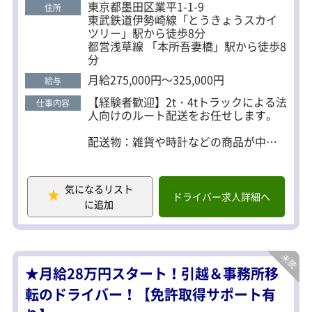
東京都墨田区業平1-1-9
住所
できます。 ■資格支援制度あり 会社全額負担で資格
東武鉄道伊勢崎線「とうきょうスカイ
を取得することができます。 受講も勤務内でできる
ツリー」駅から徒歩8分
都営浅草線 「本所吾妻橋」駅から徒歩8
ので、プライベートに影響されず資格を取得するこ
分
とが可能！
月給275,000円～325,000円
給与
【経験者歓迎】2t・4tトラックによる法
仕事内容
人向けのルート配送をお任せします。
配送物：雑貨や時計などの商品が中
心。※どれも10kg前後
積み降ろし方法：手積み手降ろし
気になるリスト
【3つの配送ルート】
ドライバー求人詳細へ
に追加
下記3つのルートを交替で担当
◆中距離便（一往復）
１）愛知県一宮市（760km）
中距離便では納品する商品の品番と伝
票とのチェック作業（1時間程度）も担
★月給28万円スタート！引越＆事務所移
当。
◆首都圏定期便（二往復）
転のドライバー！【免許取得サポート有
２）西東京市、埼玉県比企郡川島町