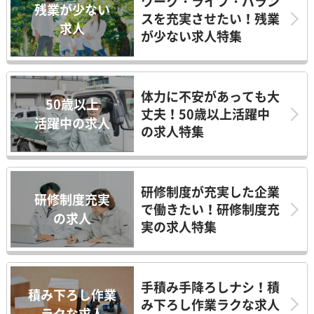
ワーク・ライフ・バラン
残業が少ない
スを充実させたい！残業
求人
が少ない求人特集
体力に不安があっても大
50歳以上
丈夫！50歳以上活躍中
活躍中の求人
の求人特集
研修制度が充実した企業
研修制度充実
で働きたい！研修制度充
の求人
実の求人特集
手積み手降ろしナシ！積
積み下ろし作業
み下ろし作業ラクな求人
ラクな求人