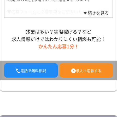
▼応募フォームに必要事項をご記入いただき、ご応募
続きを見る
下さい。
▼面接1回
▼採用
残業は多い？実際稼げる？など
求人情報だけではわかりにくい相談も可能！
※書類選考なし！
かんたん応募1分！
※合否はスピード回答！
★履歴書のご用意は不要です。
面接当日に会場で必要事項をご記入いただくため、手
ぶらでご参加いただけます。
電話で無料相談
求人へ応募する
「まずは話だけ聞いてみたい」という方も歓迎です。