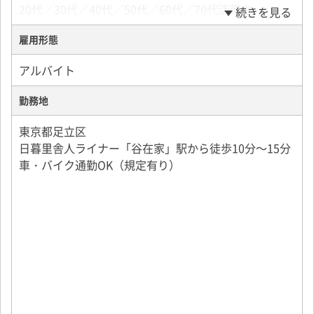
20代／30代／40代／50代／60代／70代活躍中
続きを見る
扱う資材は比較的軽量なものが中心のため、
フリーター歓迎
体への負担も少なく、女性スタッフも無理なく活躍で
雇用形態
きる環境です。
アルバイト
勤務地
東京都足立区
日暮里舎人ライナー「谷在家」駅から徒歩10分～15分
車・バイク通勤OK（規定有り）