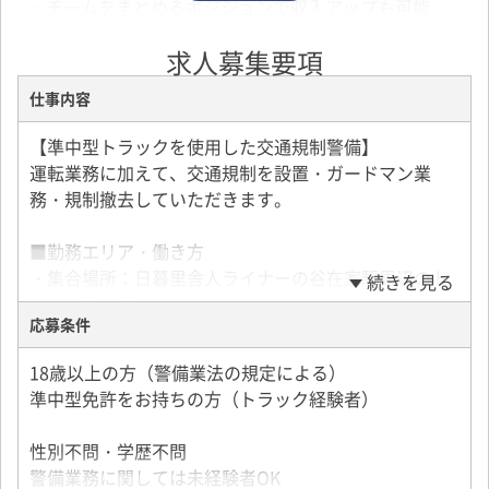
・チームをまとめるポジションで収入アップも可能
求人募集要項
■職場環境
幅広い年代のスタッフが活躍中。
仕事内容
現場同士の連携も取りやすく、スムーズに業務を進め
られる環境です。
【準中型トラックを使用した交通規制警備】
性別問わず働きやすい職場づくりを進めています。
運転業務に加えて、交通規制を設置・ガードマン業
務・規制撤去していただきます。
お気軽にご応募ください♪
■勤務エリア・働き方
・集合場所：日暮里舎人ライナーの谷在家駅周辺のト
続きを見る
この求人へ応募する
ラック置き場
応募条件
・勤務エリア：都内及び東京都内近郊
・手積み・手降ろしあり
18歳以上の方（警備業法の規定による）
準中型免許をお持ちの方（トラック経験者）
1人で作業するわけではなく、1チーム4～10人で行い
ます。
性別不問・学歴不問
休憩は交代で1～3時間取れます。
警備業務に関しては未経験者OK