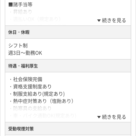
■諸手当等
・昇給あり
・週払いOK（規定あり）
続きを見る
・早く終わっても日給保障
休日・休暇
【給与例】
シフト制
■月収例
週3日～勤務OK
・勤務開始から20回までの月収例
日給17,000円円×月20日=月収340,000円
待遇・福利厚生
・勤務開始から21回以降
・社会保険完備
日給14,000円×月20日=月収280,000円
・資格支援制度あり
・制服支給あり(規定あり)
・熱中症対策あり（塩飴あり）
・防寒具の支給あり
・車・バイク通勤OK(規定あり)
続きを見る
受動喫煙対策