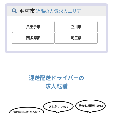
谷・池袋方面。
納品の質を保つため、納品エリアはド
羽村市
近隣の人気求人エリア
ライバーを固定で運行しています。そ
のため土地勘がなくても道を覚えてし
まえば安心です。
八王子市
立川市
【あなたの意欲や人柄を評価します】
経験者、未経験者を問わず、あなたの
西多摩郡
埼玉県
意欲や人柄で採用・給与を決定致しま
す。
「家族のために安定した生活がした
い」「管理職を目指したい」「4ｔに乗
りたい」等、あなたのお話をぜひお聞
かせください！
共に生き生きと楽しく、誇りを持って
運送配送ドライバーの
長く勤務出来る会社を作りあげていけ
求人転職
る方をお待ちしております。