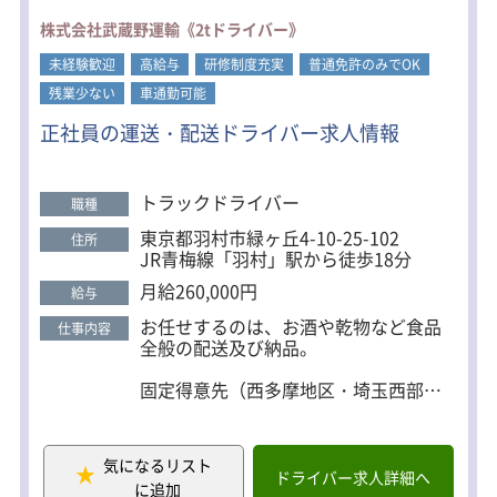
＜車両の持ち込み歓迎＞
株式会社武蔵野運輸《2tドライバー》
車体カラーがシルバーまたはホワイト
未経験歓迎
の軽自動車（軽バン）を持ち込み可能
高給与
研修制度充実
普通免許のみでOK
です。
残業少ない
車通勤可能
その他、年式・装備・車両の状態・メ
正社員の運送・配送ドライバー求人情報
ンテナンス・保険について条件があり
ます。
持ち込みを希望される方はご応募の際
に担当者までお問合せください。
トラックドライバー
職種
東京都羽村市緑ヶ丘4-10-25-102
住所
JR青梅線「羽村」駅から徒歩18分
月給260,000円
給与
お任せするのは、お酒や乾物など食品
仕事内容
全般の配送及び納品。
固定得意先（西多摩地区・埼玉西部）
への配送なので、土地鑑が無くても問
題ありません！
また、実際に担当していただくエリア
気になるリスト
やお得意先は、あなたの性格や経験な
ドライバー求人詳細へ
に追加
どを十分に考慮して決定します。