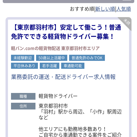
国立市(1)
福生市(1)
狛江市(1)
|
|
東大和市(1)
清瀬市(1)
東久留米市(1)
【東京都羽村市】安定して働こう！普通
武蔵村山市(4)
多摩市(1)
稲城市(2)
免許でできる軽貨物ドライバー募集！
羽村市(2)
あきる野市(1)
西東京市(2)
軽バン.comの軽貨物配送 東京都羽村市エリア
未経験歓迎
50歳以上活躍中
普通免許のみでOK
西多摩郡(3)
平日休みあり
若手活躍
車通勤可能
業務委託の運送・配送ドライバー求人情報
軽貨物ドライバー
職種
東京都羽村市
住所
「羽村」駅から周辺、「小作」駅周辺
など
他エリアにも勤務地多数あり！
ご自宅から車通勤できる案件をご紹介