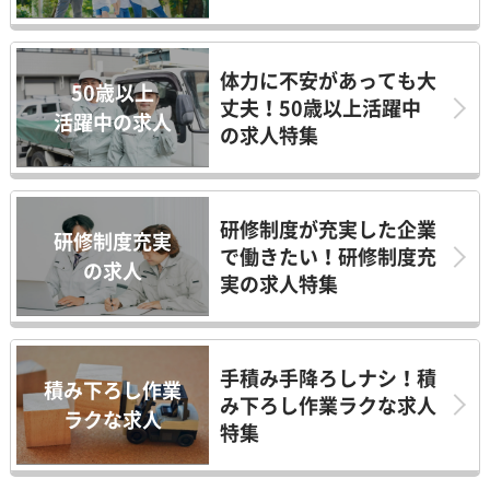
体力に不安があっても大
50歳以上
丈夫！50歳以上活躍中
活躍中の求人
の求人特集
研修制度が充実した企業
研修制度充実
で働きたい！研修制度充
の求人
実の求人特集
手積み手降ろしナシ！積
積み下ろし作業
み下ろし作業ラクな求人
ラクな求人
特集