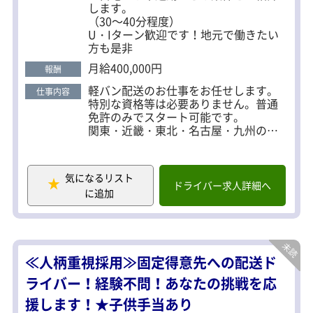
します。
（30～40分程度）
U・Iターン歓迎です！地元で働きたい
方も是非
月給400,000円
報酬
軽バン配送のお仕事をお任せします。
仕事内容
特別な資格等は必要ありません。普通
免許のみでスタート可能です。
関東・近畿・東北・名古屋・九州の各
地で複数案件があります。基本、ご自
宅から30～40分で車通勤できる営業所
をご紹介しますので、お気軽にお問い
気になるリスト
合わせください。
ドライバー求人詳細へ
に追加
＜一日の流れの例＞
▼7：00～8：00 所属している宅配会社
に出勤
▼担当コースの荷物の積込み
≪人柄重視採用≫固定得意先への配送ド
▼担当コースの配達
▼休憩（時間自由）後、追加の荷物を
ライバー！経験不問！あなたの挑戦を応
積込み
援します！★子供手当あり
▼20：00～21：00 宅配会社に帰庫