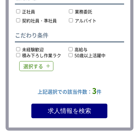
す！
正社員
業務委託
※4tドライバーの経験があるという方
もまずはお気軽にご相談ください。
契約社員・準社員
アルバイト
こだわり条件
【創業より60有余年の信頼と実績のあ
る企業】
昭和28年の創業より60有余年、そのう
未経験歓迎
高給与
ち昭和35年より今日まで55年余り、大
積み下ろし作業ラク
50歳以上活躍中
手老舗食品卸売問屋の品物を配送・納
選択する
品している信頼と実績のある企業で
す。
そのため、麦酒・洋酒・ワインやリキ
ュール等含めた酒類、飲料又は食料品
3
等の荷扱いに特化しています。
上記選択での該当件数：
件
社保完備、交通費規定内支給、車通勤
可、制服貸与と基本の待遇も揃ってい
るので、安心して働ける環境です。
【固定得意先への配送！土地勘無くて
も安心！】
配送区域は三多摩、埼玉県の一部、渋