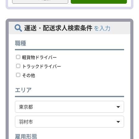
【経験者・未経験者問わず活躍できま
す！】
現在働いているスタッフの78.6％がド
運送・配送求人検索条件
を入力
ライバー未経験からスタートしていま
す。
そのためドライバーとしての心構え、
職種
ドライビングスキル、商品の取り扱い
方などまずは基礎からじっくり教える
軽貨物ドライバー
ので、未経験者・ブランクがある方も
心配ありません。
トラックドライバー
その他
また、今回は食品配送ドライバーの募
集となりますが、今後もスタッフをど
んどん増員して業務を拡大しようと考
エリア
えております！
そのため「将来的に管理職を目指した
い」「幹部になりたい」「4ｔトラック
に乗りたい」等、あなたの理想を叶え
るための挑戦ができる環境です。
少しでもご興味を持たれた方は、ぜひ
飛び込んできていただければと思いま
雇用形態