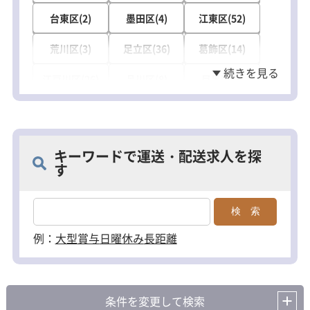
台東区(2)
墨田区(4)
江東区(52)
荒川区(3)
足立区(36)
葛飾区(14)
江戸川区(26)
品川区(8)
目黒区(1)
大田区(28)
世田谷区(20)
中野区(1)
杉並区(19)
練馬区(2)
豊島区(15)
キーワードで運送・配送求人を探
す
北区(14)
板橋区(15)
八王子市(13)
立川市(2)
武蔵野市(1)
三鷹市(2)
府中市(3)
昭島市(2)
調布市(4)
例：
大型
賞与
日曜休み
長距離
町田市(4)
小金井市(1)
小平市(1)
日野市(1)
東村山市(2)
国分寺市(1)
条件を変更して検索