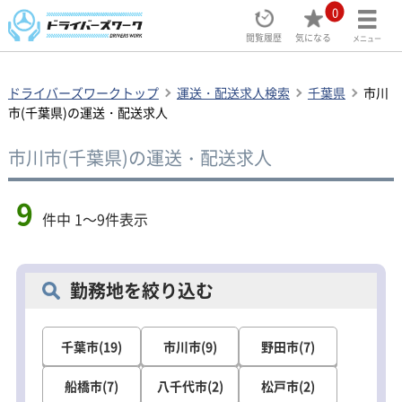
0
閲覧履歴
気になる
メニュー
ドライバーズワークトップ
運送・配送求人検索
千葉県
市川
市(千葉県)の運送・配送求人
市川市(千葉県)の運送・配送求人
9
件中 1～9件表示
勤務地を絞り込む
千葉市(19)
市川市(9)
野田市(7)
船橋市(7)
八千代市(2)
松戸市(2)