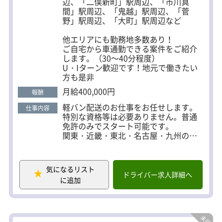
『頑張って働いた結果』が毎月目に見
辺、「二俣新町」駅周辺、「市川真
えて成果に♪
間」駅周辺、「鬼越」駅周辺、「菅
野」駅周辺、「大町」駅周辺など
＜未経験からキャリアアップ＞
仕事で独り立ちできたら、その後は副
他エリアにも勤務地多数あり！
班長、班長、総合班長と頑張り次第で
ご自宅から車通勤できる案件をご紹介
どんどん昇進昇給。
します。（30～40分程度）
成果が目に見えて仕事へのモチベーシ
U・Iターン歓迎です！地元で働きたい
ョンもUP♪
方も是非
月給400,000円
報酬
軽バン配送のお仕事をお任せします。
仕事内容
特別な資格等は必要ありません。普通
免許のみでスタート可能です。
関東・近畿・東北・名古屋・九州の各
地で複数案件があります。基本、ご自
宅から30～40分で車通勤できる営業所
をご紹介しますので、お気軽にお問い
気になるリスト
合わせください。
ドライバー求人詳細へ
に追加
＜一日の流れの例＞
▼7：00～8：00 所属している宅配会社
に出勤
▼担当コースの荷物の積込み