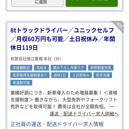
に追加
両への乗り換えも可能です。
配送エリア：関東一都三県（東京都・
千葉県がメイン）、群馬県など★長距
離なし
8tトラックドライバー／ユニックセルフ
荷物：重機・フォークリフト・高所作
業車・発電機など
／月収60万円も可能／土日祝休み／年間
件数：1日4～6件程度
休日119日
積み降ろし：セルフ、クレーン、手積
み手降ろしほぼなし
有限会社瑞江重機 本社（8t）
＜一日の流れ＞
未経験歓迎
▼前日に配車係が車庫に来る時間をお
高給与
積み下ろし作業ラク
研修制度充実
知らせ
免許取得支援制度あり
週休2日
土日祝休み
若手活躍
▼車庫か本社に行く
車通勤可能
▼お客様先に行く
を、繰り返します。
業績好調につき、新車導入のため増員募集！ ＜資格
※車庫：東京都江戸川区臨海町／千葉
支援制度＞ 働きながら、大型免許やフォークリフト
県 市川市広尾
免許などを取得可能！ 費用は会社が全額負担。 一生
＜研修＞
役立つ資格を手に入れるチャンスです。 ＜高収入を
運送・配送ドライバー求人詳細へ
2週間～3ヶ月
目指す方＞ 賞与年2回／昇給年1回／平均月収40万円
習熟度に合わせて研修を実施。
正社員の運送・配送ドライバー求人情報
～50万円 休日出勤や夜間勤務も可能なので、さらに
慣れるまで先輩が同乗します！