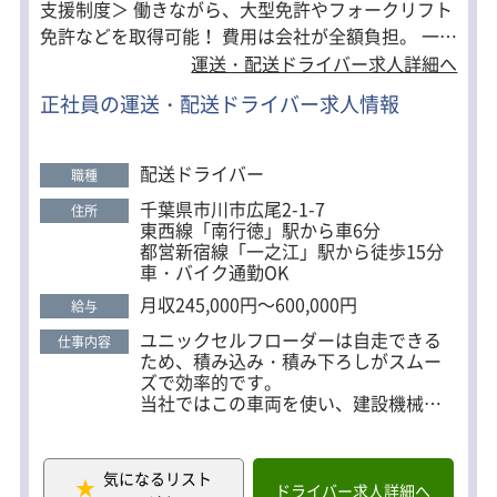
支援制度＞ 働きながら、大型免許やフォークリフト
免許などを取得可能！ 費用は会社が全額負担。 一生
＜研修＞
2週間～3ヶ月
役立つ資格を手に入れるチャンスです。 ＜高収入を
運送・配送ドライバー求人詳細へ
習熟度に合わせて研修を実施。
目指す方＞ 賞与年2回／昇給年1回／平均月収40万円
慣れるまで先輩が同乗します！
正社員の運送・配送ドライバー求人情報
～50万円 休日出勤や夜間勤務も可能なので、さらに
収入を増やせます。 ガッツリ稼ぎたい方にとって
は、理想的な環境が整っています！ ＜働きやすい職
配送ドライバー
職種
場＞ 週休2日制（土日祝休み）／長距離なし 柔軟な
千葉県市川市広尾2-1-7
住所
働き方で、あなたのライフスタイルに合わせた働き
東西線「南行徳」駅から車6分
方が実現できます。 ＜Ｇマーク認定＞ 荷主からの信
都営新宿線「一之江」駅から徒歩15分
車・バイク通勤OK
頼バツグン！優良なトラック運送事業者です。 ※全
日本トラック協会が安全性向上の取り組みを実施し
月収245,000円～600,000円
給与
た会社に対する認定制度 ＜仕事と私生活を両立した
ユニックセルフローダーは自走できる
仕事内容
い人に＞ 年間休日はたっぷり119日。 年末年始や
ため、積み込み・積み下ろしがスムー
GW・お盆などの連休もしっかりあるから、旅行や
ズで効率的です。
当社ではこの車両を使い、建設機械や
趣味も思いきり楽しめます。 面接は私服OKです。
産業機械をさまざまな場所へ運搬。
お気軽にご応募ください。
毎日違う商品を扱うため、飽きずに新
しい挑戦とやりがいを感じられます。
気になるリスト
スキルアップを目指す方には、大型車
ドライバー求人詳細へ