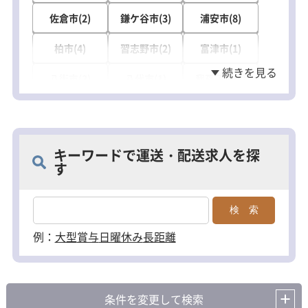
佐倉市(2)
鎌ケ谷市(3)
浦安市(8)
柏市(4)
習志野市(2)
富津市(1)
八街市(3)
八代市(1)
我孫子市(1)
流山市(1)
印西市(6)
白井市(1)
山武市(1)
キーワードで運送・配送求人を探
す
例：
大型
賞与
日曜休み
長距離
条件を変更して検索