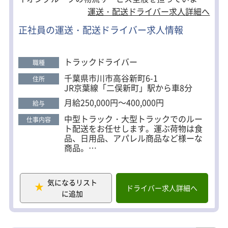
す。大手グループの安定基盤があるからこそ、スタ
運送・配送ドライバー求人詳細へ
ッフの皆さんには長く健康に働きやすい環境を提供
正社員の運送・配送ドライバー求人情報
いたします！
トラックドライバー
職種
千葉県市川市高谷新町6-1
住所
JR京葉線「二俣新町」駅から車8分
月給250,000円～400,000円
給与
中型トラック・大型トラックでのルー
仕事内容
ト配送をお任せします。運ぶ荷物は食
品、日用品、アパレル商品など様ーな
商品。
★配送難易度低め
ルートは固定ではありませんが、配送
気になるリスト
先が近隣のイオングループ店舗かつ、
ドライバー求人詳細へ
に追加
配送指示書に従っての配送ですので難
しい仕事は一切ありません。
高速道路の利用OK！手積み手降ろしも
無く、「押して引くだけ」の専用カー