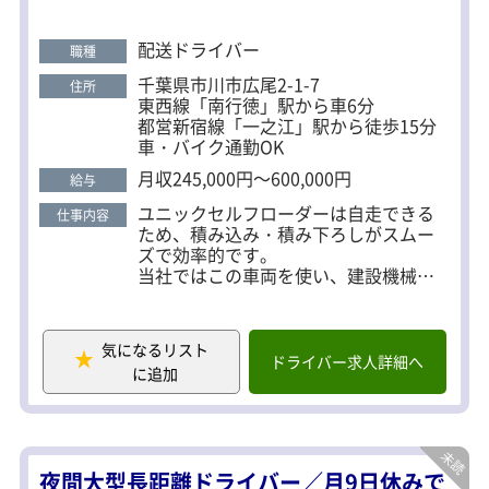
収入を増やせます。 ガッツリ稼ぎたい方にとって
は、理想的な環境が整っています！ ＜働きやすい職
配送ドライバー
職種
場＞ 週休2日制（土日祝休み）／長距離なし 柔軟な
千葉県市川市広尾2-1-7
住所
働き方で、あなたのライフスタイルに合わせた働き
東西線「南行徳」駅から車6分
方が実現できます。 ＜Ｇマーク認定＞ 荷主からの信
都営新宿線「一之江」駅から徒歩15分
車・バイク通勤OK
頼バツグン！優良なトラック運送事業者です。 ※全
日本トラック協会が安全性向上の取り組みを実施し
月収245,000円～600,000円
給与
た会社に対する認定制度 ＜仕事と私生活を両立した
ユニックセルフローダーは自走できる
仕事内容
い人に＞ 年間休日はたっぷり119日。 年末年始や
ため、積み込み・積み下ろしがスムー
GW・お盆などの連休もしっかりあるから、旅行や
ズで効率的です。
当社ではこの車両を使い、建設機械や
趣味も思いきり楽しめます。 面接は私服OKです。
産業機械をさまざまな場所へ運搬。
お気軽にご応募ください。
毎日違う商品を扱うため、飽きずに新
しい挑戦とやりがいを感じられます。
気になるリスト
ドライバー求人詳細へ
に追加
配送エリア：関東一都三県（東京都・
千葉県がメイン）、群馬県など
荷物：重機・フォークリフト・高所作
業車・発電機など
件数：1日4～6件程度
夜間大型長距離ドライバー／月9日休みで
積み降ろし：セルフ、クレーン、一部