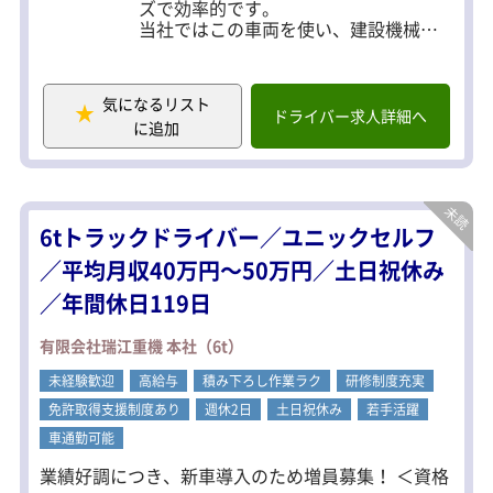
GW・お盆などの連休もしっかりあるから、旅行や
ズで効率的です。
当社ではこの車両を使い、建設機械や
趣味も思いきり楽しめます。 面接は私服OKです。
産業機械をさまざまな場所へ運搬。
お気軽にご応募ください。
毎日違う商品を扱うため、飽きずに新
しい挑戦とやりがいを感じられます。
気になるリスト
スキルアップを目指す方には、大型車
ドライバー求人詳細へ
に追加
両への乗り換えも可能です。
配送エリア：関東一都三県（東京都・
千葉県がメイン）、群馬県など
荷物：重機・フォークリフト・高所作
6tトラックドライバー／ユニックセルフ
業車・発電機など
件数：1日4～6件程度
／平均月収40万円～50万円／土日祝休み
積み降ろし：セルフ、クレーン、一部
／年間休日119日
手積み手降ろし
＜一日の流れ＞
有限会社瑞江重機 本社（6t）
▼前日に配車係が車庫に来る時間をお
未経験歓迎
知らせ
高給与
積み下ろし作業ラク
研修制度充実
▼車庫か本社に行く
免許取得支援制度あり
週休2日
土日祝休み
若手活躍
▼お客様先に行く
車通勤可能
を、繰り返します。
※車庫：東京都江戸川区臨海町／千葉
業績好調につき、新車導入のため増員募集！ ＜資格
県 市川市広尾