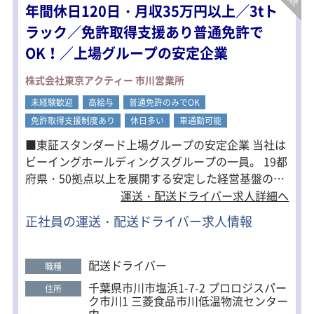
年間休日120日・月収35万円以上／3tト
・研修：講習1日、実地研修3日
※先輩ドライバーの業務に付き添いし
ラック／免許取得支援あり普通免許で
て仕事を覚えます。
OK！／上場グループの安定企業
株式会社東京アクティー 市川営業所
未経験歓迎
高給与
普通免許のみでOK
免許取得支援制度あり
休日多い
車通勤可能
■東証スタンダード上場グループの安定企業 当社は
ビーイングホールディングスグループの一員。 19都
府県・50拠点以上を展開する安定した経営基盤のも
と、安心して長く働けます。 ■頑張り次第でぐんぐ
運送・配送ドライバー求人詳細へ
ん給与アップ！ 職能給制度があり、6万円以上昇給
正社員の運送・配送ドライバー求人情報
するドライバーもいます。 経験を活かして月収45万
円以上も目指せます。 ■キャリアアップも可能 ドラ
イバーとして経験を積んだ後は、配車や管理などの
配送ドライバー
職種
運行管理者へキャリアチェンジも可能。 将来的に管
千葉県市川市塩浜1-7-2 プロロジスパー
住所
理職を目指したい方にもおすすめです。 ■免許取得
ク市川1 三菱食品市川低温物流センター
支援あり＆職場見学OK 中型免許などの取得費用は
内