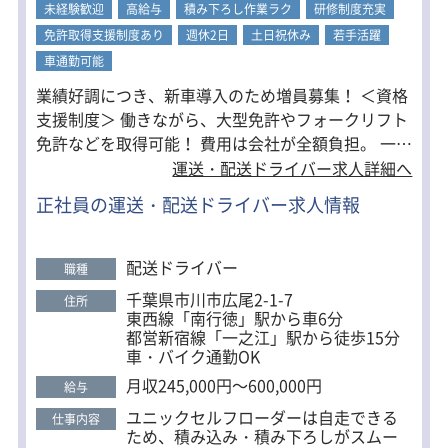
未経験歓迎
がまれにあり）
高給与
積み下ろし作業ラク
研修制度充実
※商品の詰め替え作業あり（約15kg程
免許取得支援制度あり
週休2日
土日祝休み
若手活躍
度）
車通勤可能
決まったルートの定番コース配送なの
業績好調につき、新車導入のため増員募集！ ＜資格
で、道や流れも覚えやすく、安定して
支援制度＞ 働きながら、大型免許やフォークリフト
働ける環境です。
免許などを取得可能！ 費用は会社が全額負担。 一生
■未経験の方も安心
役立つ資格を手に入れるチャンスです。 ＜高収入を
運送・配送ドライバー求人詳細へ
未経験の方でも安心してスタートでき
目指す方＞ 賞与年2回／昇給年1回／平均月収40万円
るよう、同乗研修（1～4ヶ月）を実施
正社員の運送・配送ドライバー求人情報
～50万円 休日出勤や夜間勤務も可能なので、さらに
しています。
収入を増やせます。 ガッツリ稼ぎたい方にとって
普通免許の方はまずは配送助手をして
頂き、免許が取れたら3t車へステップ
は、理想的な環境が整っています！ ＜働きやすい職
配送ドライバー
職種
アップ可能。
場＞ 週休2日制（土日祝休み）／長距離なし 柔軟な
千葉県市川市広尾2-1-7
住所
働き方で、あなたのライフスタイルに合わせた働き
東西線「南行徳」駅から車6分
方が実現できます。 ＜Ｇマーク認定＞ 荷主からの信
都営新宿線「一之江」駅から徒歩15分
車・バイク通勤OK
頼バツグン！優良なトラック運送事業者です。 ※全
日本トラック協会が安全性向上の取り組みを実施し
月収245,000円～600,000円
給与
た会社に対する認定制度 ＜仕事と私生活を両立した
ユニックセルフローダーは自走できる
仕事内容
い人に＞ 年間休日はたっぷり119日。 年末年始や
ため、積み込み・積み下ろしがスムー