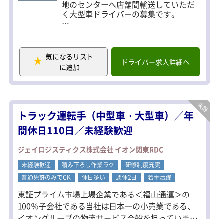
地のセンターへ店舗間輸送していただ
く大型車ドライバーの募集です。
募集職種：10t大型ドライバー
配送先エリア：全国様ー
配送品：日用品、雑貨、アパレル商品
気になるリスト
等
ドライバー求人詳細へ
に追加
＜無理なスケジュールはいっさいなし
＞
当社は夜間幹線定期便を自社運行して
おり運行管理しやすく長距離ドライバ
トラック運転手（中型車・大型車）／年
ーの体に負荷がかからないよう、余裕
をもった配送スケジュールの調整を行
間休日110日／未経験歓迎
っています。
休憩や仮眠をしっかり取り、ゆとりを
ジェイロジスティクス株式会社 イオン関東RDC
持った配送が可能です◎
未経験歓迎
積み下ろし作業ラク
研修制度充実
普通免許のみでOK
休日多い
週休2日
若手活躍
東証プライム市場上場企業である＜福山通運＞の
100％子会社である当社は日本一の小売業である、
イオングループの物流サービス全般を担っていま