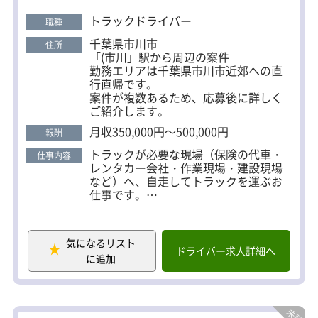
けたい！」という方、「週3だけでお小遣いを増や
したい」いずれも大歓迎。 ご希望に合わせて無理の
トラックドライバー
職種
ないペースで働けますので、まずは一度ご応募の
千葉県市川市
住所
上、ご希望をお聞かせください！
「(市川」駅から周辺の案件
勤務エリアは千葉県市川市近郊への直
行直帰です。
案件が複数あるため、応募後に詳しく
ご紹介します。
月収350,000円～500,000円
報酬
トラックが必要な現場（保険の代車・
仕事内容
レンタカー会社・作業現場・建設現場
など）へ、自走してトラックを運ぶお
仕事です。
当日最初の現場には直行し、最後の現
場から直帰OK。
気になるリスト
・1日の配送件数：1件～7件、平均3～4
ドライバー求人詳細へ
に追加
本を自走
・1件あたりの運転距離の目安は20km
程度（約1.5h～2h）
・報酬：走行距離と連動
・牽引：一切なし