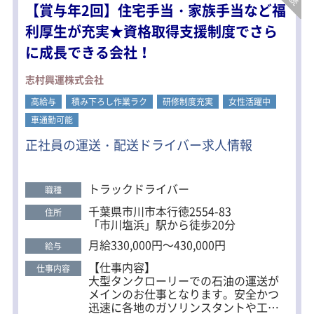
【賞与年2回】住宅手当・家族手当など福
▼担当コースの配達
▼休憩（時間自由）後、追加の荷物を
利厚生が充実★資格取得支援制度でさら
積込み
に成長できる会社！
▼20：00～21：00 宅配会社に帰庫
＜車両の持ち込み歓迎＞
志村興運株式会社
車体カラーがシルバーまたはホワイト
高給与
積み下ろし作業ラク
の軽自動車（軽バン）を持ち込み可能
研修制度充実
女性活躍中
です。
車通勤可能
その他、年式・装備・車両の状態・メ
正社員の運送・配送ドライバー求人情報
ンテナンス・保険について条件があり
ます。
持ち込みを希望される方はご応募の際
に担当者までお問合せください。
トラックドライバー
職種
千葉県市川市本行徳2554-83
住所
「市川塩浜」駅から徒歩20分
月給330,000円～430,000円
給与
【仕事内容】
仕事内容
大型タンクローリーでの石油の運送が
メインのお仕事となります。安全かつ
迅速に各地のガソリンスタントや工場