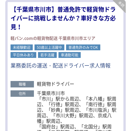
トを使用しての配送になるので、身体
【千葉県市川市】普通免許で軽貨物ドラ
への負担が少ないのが特徴！
慣れてしまえば快適にお仕事ができま
イバーに挑戦しませんか？車好きな方必
す。
見！
★無理なスケジュールの仕事は一切あ
りません
軽バン.comの軽貨物配送 千葉県市川市エリア
配車担当者がゆとりを持ったルートを
未経験歓迎
決めるので、ドライバーさんが対応で
50歳以上活躍中
普通免許のみでOK
きないほど負担のかかる運行はありま
平日休みあり
若手活躍
車通勤可能
せん。
業務委託の運送・配送ドライバー求人情報
＜ドライバーの1日の流れ＞
▼出勤して積み込み。配送先店舗へ出
発
軽貨物ドライバー
職種
▼店舗へ到着、運び入れして空の折り
たたみコンテナ・カート回収
千葉県市川市
住所
▼計3～5店舗程へ配送
「市川」駅から周辺、「本八幡」駅周
▼退勤
辺、「行徳」駅周辺、「南行徳」駅周
辺、「妙典」駅周辺、「市川塩浜」駅
＜作業量に応じた手当の充実＞
周辺、「市川大野」駅周辺、京成八
時間外手当、運転手当等の支給があり
幡」駅周辺、
ます。
「国府台」駅周辺、「北国分」駅周