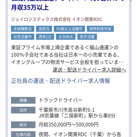
手積み手降ろし
月収35万以上
＜一日の流れ＞
ジェイロジスティクス株式会社 イオン関東RDC
▼前日に配車係が車庫に来る時間をお
知らせ
未経験歓迎
高給与
50歳以上活躍中
研修制度充実
▼車庫か本社に行く
女性活躍中
週休2日
土日休み
若手活躍
▼お客様先に行く
を、繰り返します。
東証プライム市場上場企業である＜福山通運＞の
※車庫：東京都江戸川区臨海町／千葉
100％子会社である当社は日本一の小売業である、
県 市川市広尾
イオングループの物流サービス全般を担っていま
＜研修＞
す。大手グループの安定基盤があるからこそ、スタ
運送・配送ドライバー求人詳細へ
2週間～3ヶ月
ッフの皆さんには長く健康に働きやすい環境を提供
習熟度に合わせて研修を実施。
正社員の運送・配送ドライバー求人情報
いたします！
慣れるまで先輩が同乗します！
トラックドライバー
職種
千葉県市川市高谷新町6-1
住所
JR京葉線「二俣新町」駅から車8分
月給350,000円～500,000円
給与
夜間、イオン関東RDC（千葉）から各
仕事内容