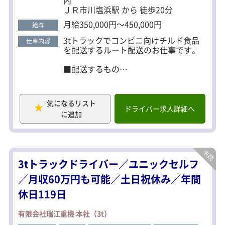
ＪＲ市川塩浜駅 から 徒歩20分
会社負担。取得期間中の給与も保証します。 履歴書
不要・私服OKの職場見学も随時受付中です！ お気
月給350,000円～450,000円
給与
軽にご応募ください♪
3tトラックでコンビニ向けチルド食品
仕事内容
を配送するルート配送のお仕事です。
■配送するもの
コンビニで販売されるチルド食品
■配送エリア
気になるリスト
東京都・千葉県
ドライバー求人詳細へ
に追加
※1日の走行距離：約100km前後
■配送件数
1日2回戦／合計10～12件程度
3tトラックドライバー／ユニックセルフ
■主な業務内容
・商品の積み込み（基本はカゴ車使用
／月収60万円も可能／土日祝休み／年間
／バラ積みなし）
休日119日
・コンビニ各店舗への配送
・納品作業
有限会社瑞江重機 本社（3t）
※パレット利用なし（空パレット回収