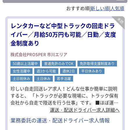
|
|
レンタカーなど中型トラックの回走ドラ
イバー／月給50万円も可能／日勤／支度
金制度あり
株式会社PROSPER 市川エリア
50歳以上活躍中
普通免許のみでOK
免許取得支援制度あり
女性活躍中
週3から可能
週休2日
平日休みあり
土日祝休み
土日休み
若手活躍
珍しい自走回送レア求人！どんな仕事か簡単に説明
すると、 「トラックが必要な現場に、トラック保有
会社から自走で陸送を行う仕事」です。 ■ほぼ運転
のみ！力仕事一切なし！ ■ガッツリ稼ぎたい方は月
運送・配送ドライバー求人詳細へ
給50万円も可能！ ■報酬は月2回払い（15日・末
業務委託の運送・配送ドライバー求人情報
日） ■支度金制度あり（規定有り） 「腰を据えて続