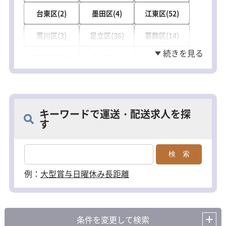
台東区(2)
墨田区(4)
江東区(52)
荒川区(3)
足立区(36)
葛飾区(14)
江戸川区(26)
品川区(8)
目黒区(1)
大田区(28)
世田谷区(20)
中野区(1)
杉並区(19)
練馬区(2)
豊島区(15)
キーワードで運送・配送求人を探
す
北区(14)
板橋区(15)
八王子市(13)
立川市(2)
武蔵野市(1)
三鷹市(2)
府中市(3)
昭島市(2)
調布市(4)
例：
大型
賞与
日曜休み
長距離
町田市(4)
小金井市(1)
小平市(1)
日野市(1)
東村山市(2)
国分寺市(1)
条件を変更して検索