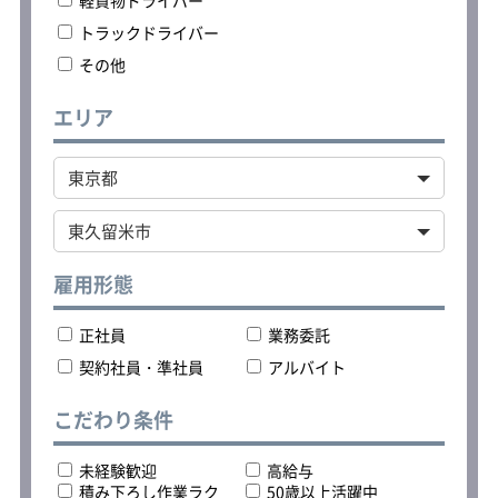
＜車両の持ち込み歓迎＞
車体カラーがシルバーまたはホワイト
トラックドライバー
の軽自動車（軽バン）を持ち込み可能
その他
です。
その他、年式・装備・車両の状態・メ
ンテナンス・保険について条件があり
エリア
ます。
持ち込みを希望される方はご応募の際
に担当者までお問合せください。
雇用形態
正社員
業務委託
契約社員・準社員
アルバイト
こだわり条件
未経験歓迎
高給与
積み下ろし作業ラク
50歳以上活躍中