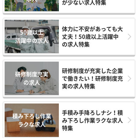
が少ない求人特集
体力に不安があっても大
50歳以上
丈夫！50歳以上活躍中
活躍中の求人
の求人特集
研修制度が充実した企業
研修制度充実
で働きたい！研修制度充
の求人
実の求人特集
手積み手降ろしナシ！積
積み下ろし作業
み下ろし作業ラクな求人
ラクな求人
特集