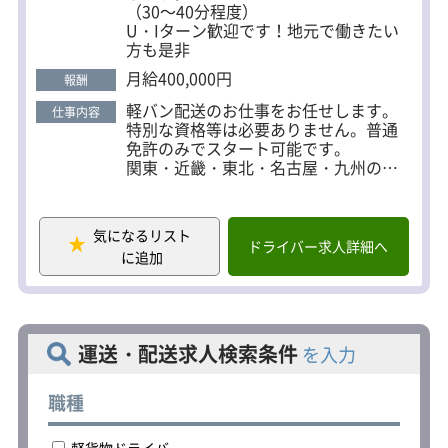
（30～40分程度）
U・Iターン歓迎です！地元で働きたい
方も是非
月給400,000円
報酬
軽バン配送のお仕事をお任せします。
仕事内容
特別な資格等は必要ありません。普通
免許のみでスタート可能です。
関東・近畿・東北・名古屋・九州の各
地で複数案件があります。基本、ご自
宅から30～40分で車通勤できる営業所
をご紹介しますので、お気軽にお問い
気になるリスト
合わせください。
ドライバー求人詳細へ
に追加
＜一日の流れの例＞
▼7：00～8：00 所属している宅配会社
に出勤
▼担当コースの荷物の積込み
運送・配送求人検索条件
を入力
▼担当コースの配達
▼休憩（時間自由）後、追加の荷物を
積込み
職種
▼20：00～21：00 宅配会社に帰庫
軽貨物ドライバー