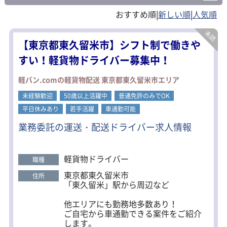
国立市(1)
福生市(1)
狛江市(1)
|
|
東大和市(1)
清瀬市(1)
東久留米市(1)
【東京都東久留米市】シフト制で働きや
武蔵村山市(4)
多摩市(1)
稲城市(2)
すい！軽貨物ドライバー募集中！
羽村市(2)
あきる野市(1)
西東京市(2)
軽バン.comの軽貨物配送 東京都東久留米市エリア
未経験歓迎
50歳以上活躍中
普通免許のみでOK
西多摩郡(3)
平日休みあり
若手活躍
車通勤可能
業務委託の運送・配送ドライバー求人情報
軽貨物ドライバー
職種
東京都東久留米市
住所
「東久留米」駅から周辺など
他エリアにも勤務地多数あり！
ご自宅から車通勤できる案件をご紹介
します。