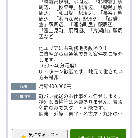
「鎌倉高校前」駅周辺、「北鎌倉」駅
周辺、「極楽寺」駅周辺、「腰越」駅
周辺、「和田塚」駅周辺、「長谷」駅
周辺、「湘南深沢」駅周辺、「西鎌
倉」駅周辺、「湘南町屋」駅周辺、
「富士見町」駅周辺、「片瀬山」駅周
辺など
他エリアにも勤務地多数あり！
ご自宅から車通勤できる案件をご紹介
します。
（30～40分程度）
U・Iターン歓迎です！地元で働きたい
方も是非
月給400,000円
報酬
軽バン配送のお仕事をお任せします。
仕事内容
特別な資格等は必要ありません。普通
免許のみでスタート可能です。
関東・近畿・東北・名古屋・九州の各
地で複数案件があります。基本、ご自
宅から30～40分で車通勤できる営業所
をご紹介しますので、お気軽にお問い
気になるリスト
合わせください。
ドライバー求人詳細へ