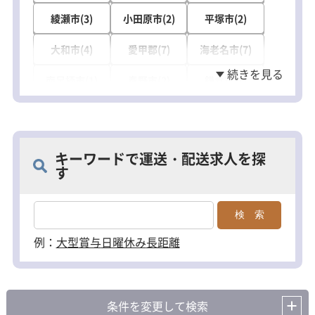
綾瀬市(3)
小田原市(2)
平塚市(2)
大和市(4)
愛甲郡(7)
海老名市(7)
南足柄市(1)
秦野市(2)
鎌倉市(1)
藤沢市(3)
茅ヶ崎市(1)
横須賀市(2)
高座郡(3)
三浦郡(1)
キーワードで運送・配送求人を探
す
例：
大型
賞与
日曜休み
長距離
条件を変更して検索