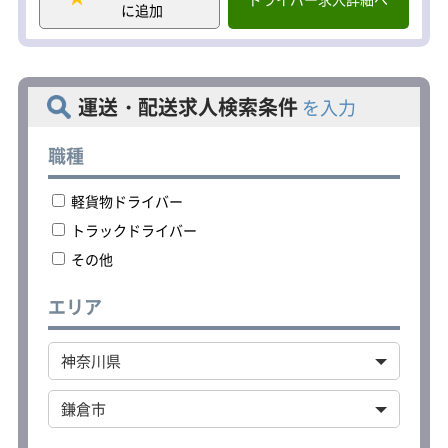
に追加
＜一日の流れの例＞
▼7：00～8：00 所属している宅配会社
に出勤
▼担当コースの荷物の積込み
運送・配送求人検索条件
を入力
▼担当コースの配達
▼休憩（時間自由）後、追加の荷物を
積込み
職種
▼20：00～21：00 宅配会社に帰庫
軽貨物ドライバー
＜車両の持ち込み歓迎＞
車体カラーがシルバーまたはホワイト
トラックドライバー
の軽自動車（軽バン）を持ち込み可能
その他
です。
その他、年式・装備・車両の状態・メ
ンテナンス・保険について条件があり
エリア
ます。
持ち込みを希望される方はご応募の際
に担当者までお問合せください。