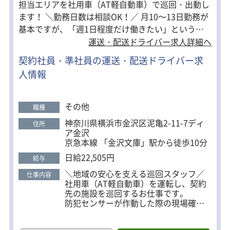
担当エリアを社用車（AT軽自動車）で巡回・出動し
ます！ ＼勤務日数は相談OK！／ 月10～13日勤務が
基本ですが、「週1日程度だけ働きたい」という方
もお気軽にご相談ください。 1ヶ月前に希望を伺
運送・配送ドライバー求人詳細へ
い、できる限り考慮してシフトを作成しています。
契約社員・準社員の運送・配送ドライバー求
＼身体への負担も少なめ／ 事務所での待機時間が多
人情報
く、 休憩時間には ・仮眠（約4時間） ・ベッド完備
・冷暖房完備 ・食事OK ・読書OK ・待機中は業務に
支障のない範囲で、スマホを利用OK メリハリをつ
その他
職種
けながら働けます。 ■こんな方にピッタリ！ ・車の
神奈川県横浜市金沢区泥亀2-11-7ディ
住所
運転が好きな方 ・一人でコツコツ働くことが好きな
ア金沢
方 ・機械や工具に興味がある方 ・安定した環境で長
京急本線 「金沢文庫」駅から徒歩10分
く働きたい方 ・資格を取得して収入アップを目指し
日給22,505円
給与
たい方
＼地域の安心を支える巡回スタッフ／
仕事内容
社用車（AT軽自動車）を運転し、契約
先の施設を巡回するお仕事です。
防犯センサーが作動した際の現場確認
や、コインパーキングのトラブル対応
などを行います。