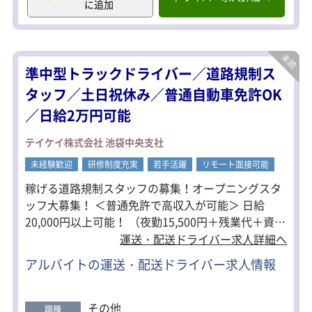
に追加
す。
【1日のスケジュールは自分で管理】
担当エリアの店舗にアポイントメント
を取り、訪問スケジュールを自分で組
準中型トラックドライバー／道路規制ス
み立てます。
1店舗当たりの所要時間は30分程度で
タッフ／土日祝休み／普通自動車免許OK
す。
／日給2万円可能
自宅から店舗を回り自宅へ帰宅する、
直行直帰が基本となります。
店舗側から「サーバーの調子が悪いの
テイケイ株式会社 池袋中央支社
で見てほしい」と依頼されることもあ
未経験歓迎
りますが、
研修制度充実
若手活躍
リモート面接可能
緊急事態には先輩社員にいつでも聞け
稼げる道路規制スタッフの募集！オープニングスタ
る環境を整えているので、ご安心くだ
ッフ大募集！ ＜普通免許で高収入が可能＞ 日給
さい！
20,000円以上可能！ （夜勤15,500円＋残業代＋資格
■2か月のOJT研修あり！
手当） ＜働き方自由＞ 「沢山シフトを入れたい」
運送・配送ドライバー求人詳細へ
■月1回、センター会議に出席（場所は
「本業の合間にWワークで働きたい」 「日勤／夜勤
杉並または恵比寿）
アルバイトの運送・配送ドライバー求人情報
だけ働きたい」 「資格を活かして稼ぎたい」 他に
■土日祝休み。残業平均5時間なのでプ
ライべートの時間もしっかりとれま
も…… ・駅チカ案件多数あり。 ・直行直帰で通勤ラ
す！
クラク。 ・中型免許をお持ちの人は優遇します。 ・
その他
職種