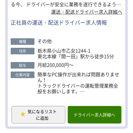
る今、 ドライバーが安全に業務を遂行できるよう、
裏側から支える運行管理事務を新たに募集します。
運送・配送ドライバー求人詳細へ
少しでも求人内容が気になりましたら、お気軽にご
正社員の運送・配送ドライバー求人情報
応募ください。
その他
職種
栃木県小山市乙女1244-1
住所
東北本線「間ー田」駅から徒歩15分
月給200,000円～
給与
簡単なPC操作が出来れば問題ありませ
仕事内容
ん！
トラックドライバーの運転管理業務全
般をお願いします。
具体的には……
・運行管理
気になるリスト
・点呼業務
ドライバー求人詳細へ
に追加
・ドライバーの日報チェック
・電話対応
・簡単な庶務業務