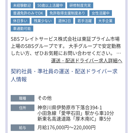
未経験歓迎
50歳以上活躍中
研修制度充実
普通免許のみでOK
免許取得支援制度あり
女性活躍中
休日多い
残業少ない
週休2日
若手活躍
大手企業
車通勤可能
SBSフレイトサービス株式会社は東証プライム市場
上場のSBSグループです。 大手グループで安定勤務
したい方、ぜひお気軽にお問い合わせください。 ＜
うれしい高待遇＞ ■週休2日制でお休みしっかり ■
運送・配送ドライバー求人詳細へ
賞与年2回あり ■交通費全額支給 ★正社員登用制度
契約社員・準社員の運送・配送ドライバー求
あり 契約社員として入社し1年以上経過した後、勤
人情報
務状況・健康状態・勤務態度等を評価し、 就業規則
に基づく所属長の推薦により、契約社員から正社員
へ登用する制度を導入しています。 職場環境には自
その他
職種
信がありますので、まずは一度面接にてお話をお聞
神奈川県伊勢原市下落合394-1
住所
かせください。
小田急線「愛甲石田」駅から車10分
新東名高速道路「厚木南IC」車5分
月給176,000円～220,000円
給与