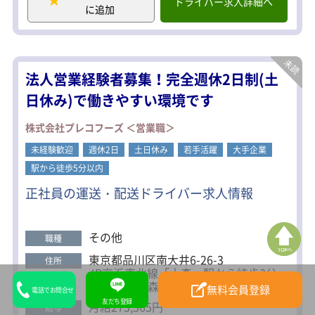
ドライバー求人詳細へ
に追加
為、業績は安定。
社員の定着率も高く「長く社員が働き
続けられる環境」を実現しています。
人材の流動性が高いと言われるドライ
バー業界において東洋商事の平均勤続
法人営業経験者募集！完全週休2日制(土
年数は13年。
中には30年を越えるベテランドライバ
日休み)で働きやすい環境です
ーも在籍！理由は手厚い福利厚生があ
るからです。
株式会社プレコフーズ ＜営業職＞
日本経済を支える物流業界。物流の一
端を担う当社で一緒に頑張りません
未経験歓迎
週休2日
土日休み
若手活躍
大手企業
か。
駅から徒歩5分以内
【管理監督者（幹部候補者）募集】
正社員の運送・配送ドライバー求人情報
まずは営業所（物流センター含む）業
務の習得及び資格の取得を行い、
その後は配車・売上管理・労務管理
その他
等、営業所の管理監督業務をお願いし
職種
ます。
東京都品川区南大井6-26-3
住所
当面は管理監督者としてスキルアップ
JR京浜東北線「大森」駅から徒歩3分
を図り、ゆくゆくは所長等の幹部とし
京急線 「大森海岸」駅から徒歩4分
無料会員登録
て活躍をして頂きます。
電話でお問合せ
友だち登録
物流を支えるトラック輸送という事も
月給273,365円
給与