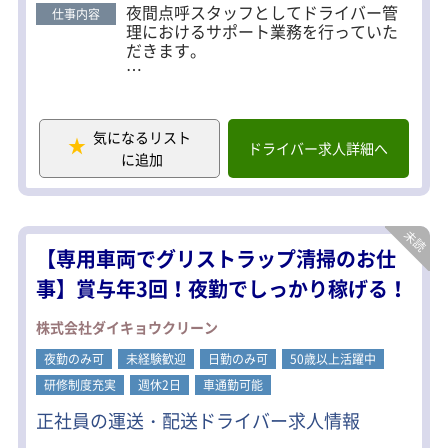
夜間点呼スタッフとしてドライバー管
仕事内容
理におけるサポート業務を行っていた
だきます。
・ドライバーの日次点呼
・アルコールチェック
・健康状態の記録
気になるリスト
・トラブル発生時の緊急連絡対応
ドライバー求人詳細へ
に追加
・運行・配車スケジュールの記録・帳
票作成
など、未経験の方でも簡単なお仕事で
す。
【専用車両でグリストラップ清掃のお仕
★勤務地が2つあります
事】賞与年3回！夜勤でしっかり稼げる！
基本的には伊勢原倉庫勤務です。
※運行・業務状況により厚木倉庫から
株式会社ダイキョウクリーン
の出庫・帰庫の場合があります。
夜勤のみ可
未経験歓迎
日勤のみ可
50歳以上活躍中
＜伊勢原倉庫＞
研修制度充実
週休2日
車通勤可能
神奈川県伊勢原市下落合394-1
小田急線「愛甲石田」駅から車で10分
正社員の運送・配送ドライバー求人情報
新東名高速道路「厚木南IC」車5分