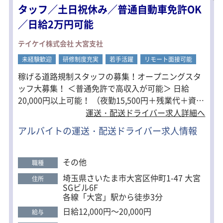
※4割ドライバー、6割は警備のお仕事
タッフ／土日祝休み／普通自動車免許OK
になります。
／日給2万円可能
＜勤務地多数＞
■千葉県
テイケイ株式会社 大宮支社
船橋支社・柏支社・千葉支社・浦安支
未経験歓迎
社・松戸支社・成田営業所・鎌ケ谷支
研修制度充実
若手活躍
リモート面接可能
社・木更津営業所
稼げる道路規制スタッフの募集！オープニングスタ
ッフ大募集！ ＜普通免許で高収入が可能＞ 日給
20,000円以上可能！ （夜勤15,500円＋残業代＋資格
手当） ＜働き方自由＞ 「沢山シフトを入れたい」
運送・配送ドライバー求人詳細へ
「本業の合間にWワークで働きたい」 「日勤／夜勤
アルバイトの運送・配送ドライバー求人情報
だけ働きたい」 「資格を活かして稼ぎたい」 他に
も…… ・駅チカ案件多数あり。 ・直行直帰で通勤ラ
クラク。 ・中型免許をお持ちの人は優遇します。 ・
その他
職種
重労働や長距離の運転等などの負担は一切なし。 ・
埼玉県さいたま市大宮区仲町1-47 大宮
住所
大手会社ならではの充実の福利厚生。 ※最初の2ヶ
SGビル6F
月のみ交通誘導等の警備業をお任せします。
各線「大宮」駅から徒歩3分
日給12,000円～20,000円
給与