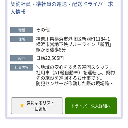
契約社員・準社員の運送・配送ドライバー求
＼身体への負担も少なめ／ 事務所での待機時間が多
人情報
く、 休憩時間には ・仮眠（約4時間） ・ベッド完備
・冷暖房完備 ・食事OK ・読書OK ・待機中は業務に
支障のない範囲で、スマホを利用OK メリハリをつ
その他
職種
けながら働けます。 ■こんな方にピッタリ！ ・車の
神奈川県横浜市港北区新羽町1184-1
住所
運転が好きな方 ・一人でコツコツ働くことが好きな
横浜市営地下鉄ブルーライン「新羽」
方 ・機械や工具に興味がある方 ・安定した環境で長
駅から徒歩8分
く働きたい方 ・資格を取得して収入アップを目指し
日給22,505円
給与
たい方
＼地域の安心を支える巡回スタッフ／
仕事内容
社用車（AT軽自動車）を運転し、契約
先の施設を巡回するお仕事です。
防犯センサーが作動した際の現場確認
や、コインパーキングのトラブル対応
などを行います。
配送業務のように荷物を運ぶことはな
気になるリスト
く、人を乗せることもありません。
ドライバー求人詳細へ
に追加
運転と簡単な確認作業が中心なので、
経験にかかわらず活躍できます。
具体的には……