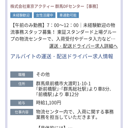
・メンバーへの指示出し
株式会社東京アクティー 群馬DFセンター【事務】
・トラブル時の一次対応及び、上長へ
の報告連携
未経験歓迎
女性活躍中
車通勤可能
・安全運行の日常管理
・ドライバー及びメンバーの育成フォ
【午前のみ勤務】7：00～12：00｜未経験歓迎の物
ロー
流事務スタッフ募集！ 東証スタンダード上場グルー
・チームとして安定した現場運営の実
プの物流センターで、入荷受付やデータ入力などの
行
事務業務をお任せします。 特別な経験や資格は必要
運送・配送ドライバー求人詳細へ
・会社方針の現場への共有
・社長のサポート
なく、未経験の方もOJT研修でしっかりサポートし
アルバイトの運送・配送ドライバー求人情報
ます。 物流業界を支える重要なポジションとして、
「人をまとめることが好き」
センター運営を裏側から支えるやりがいも感じられ
「現場を支える仕事に興味がある」
るお仕事です。 ・未経験歓迎 ・簡単なPC操作がで
そんな方を歓迎します！
その他
職種
きればOK ・午前のみ勤務 ・水曜・日曜固定休 ・
群馬県前橋市大渡町1-10-1
★試用期間中は有期雇用の契約社員と
住所
車・バイク通勤OK ・東証スタンダード上場グルー
｢新前橋駅｣･｢群馬総社駅｣より車8分､
なります。
プ ・20代～50代活躍中 家事やプライベートと両立
｢前橋駅｣より 車12分
したい方にもピッタリです。 安定企業で長く働きた
時給1,100円
給与
い方をお待ちしています。
物流センター内で、入荷に関する事務
仕事内容
業務を担当していただきます。
【具体的には】