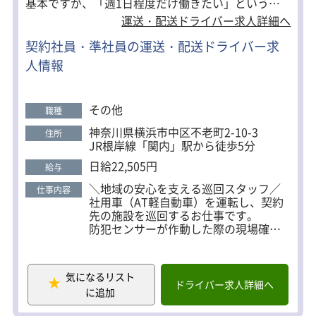
基本ですが、「週1日程度だけ働きたい」という方
もお気軽にご相談ください。 1ヶ月前に希望を伺
運送・配送ドライバー求人詳細へ
い、できる限り考慮してシフトを作成しています。
契約社員・準社員の運送・配送ドライバー求
＼身体への負担も少なめ／ 事務所での待機時間が多
人情報
く、 休憩時間には ・仮眠（約4時間） ・ベッド完備
・冷暖房完備 ・食事OK ・読書OK ・待機中は業務に
支障のない範囲で、スマホを利用OK メリハリをつ
その他
職種
けながら働けます。 ■こんな方にピッタリ！ ・車の
神奈川県横浜市中区不老町2-10-3
住所
運転が好きな方 ・一人でコツコツ働くことが好きな
JR根岸線「関内」駅から徒歩5分
方 ・機械や工具に興味がある方 ・安定した環境で長
日給22,505円
給与
く働きたい方 ・資格を取得して収入アップを目指し
＼地域の安心を支える巡回スタッフ／
たい方
仕事内容
社用車（AT軽自動車）を運転し、契約
先の施設を巡回するお仕事です。
防犯センサーが作動した際の現場確認
や、コインパーキングのトラブル対応
などを行います。
配送業務のように荷物を運ぶことはな
気になるリスト
く、人を乗せることもありません。
ドライバー求人詳細へ
に追加
運転と簡単な確認作業が中心なので、
経験にかかわらず活躍できます。