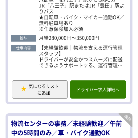
JR「八王子」駅またはJR「豊田」駅よ
りバス
★自転車・バイク・マイカー通勤OK／
無料駐車場あり
※任意保険加入必須
月給280,000円〜350,000円
給与
【未経験歓迎｜物流を支える運行管理
仕事内容
スタッフ】
ドライバーが安全かつスムーズに配送
できるようサポートする、運行管理の
お仕事です。
配送スケジュールの調整や点呼、ドラ
イバーとの連携など、物流現場を支え
気になるリスト
る重要なポジションです。
ドライバー求人詳細へ
に追加
現場とコミュニケーションを取りなが
ら、チームをまとめていくやりがいの
ある仕事です。
【具体的な仕事内容】
物流センターの事務／未経験歓迎／午前
・日々の運行管理業務
・ドライバー対応及び現場フォロー
中の5時間のみ／車・バイク通勤OK
・配車運行管理の調整、改善