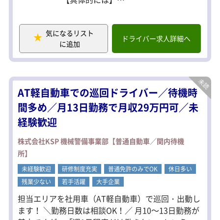
・ドライバーの受付対応
・入荷商品の受付業務
・データ入力
気になるリスト
・入荷予定・実績の管理
ドライバー求人詳細へ
に追加
・伝票チェック
・電話対応あり
・その他付随する事務作業
パソコン入力ができれば特別な経験は
AT軽自動車での巡回ドライバー／待機時
必要ありません。
間多め／月13日勤務で月収29万円可／未
まずは簡単な業務からスタートし、先
経験歓迎
輩スタッフが仕事の流れを丁寧にお教
えしますので、物流業界が初めての方
も安心して始められます。
株式会社KSP 機械警備事業部【普通自動車／関内待機
所】
人と接することが好きな方や、コツコ
ツ正確に作業を進めることが得意な方
未経験歓迎
研修制度充実
普通免許のみでOK
休日多い
にピッタリのお仕事です。
残業少ない
若手活躍
大手企業
担当エリアを社用車（AT軽自動車）で巡回・出動し
ます！ ＼勤務日数は相談OK！／ 月10～13日勤務が