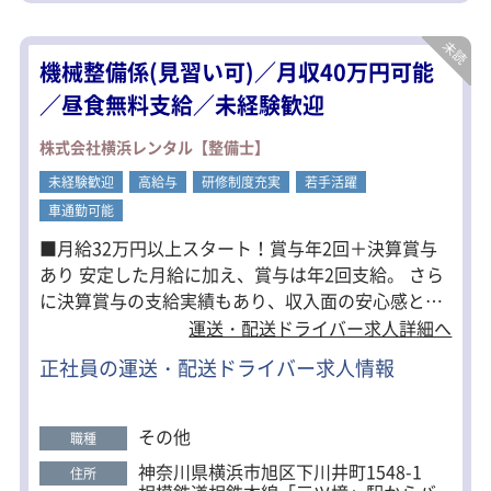
具体的には……
・契約施設の定期巡回
機械整備係(見習い可)／月収40万円可能
・防犯機器の異常確認
・コインパーキングのトラブル対応
／昼食無料支給／未経験歓迎
・高齢者住宅の安否確認
などを担当します。
株式会社横浜レンタル【整備士】
1日の巡回は平均3件程度。
未経験歓迎
高給与
研修制度充実
若手活躍
現場対応以外は事務所で待機する時間
車通勤可能
が多く、体への負担も少ない仕事で
す。
■月給32万円以上スタート！賞与年2回＋決算賞与
あり 安定した月給に加え、賞与は年2回支給。 さら
に決算賞与の支給実績もあり、収入面の安心感とプ
ラスαの還元が魅力です。 ■未経験から国家資格・
運送・配送ドライバー求人詳細へ
重機資格まで取得可能 普通免許（MT）があれば
正社員の運送・配送ドライバー求人情報
OK。 中型・大型免許をはじめ、小型移動式クレー
ン・玉掛けなどの資格取得を会社が全面サポート。
通学中も給与支給があるため、収入を維持しながら
その他
職種
スキルアップできます。 ■昼食無料支給で毎日の負
神奈川県横浜市旭区下川井町1548-1
住所
担を軽減 仕出し弁当を無料支給。 丼ものや日替わり