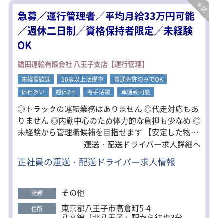
・契約施設の定期巡回
急募／運行管理者／平均月給33万円可能
・防犯機器の異常確認
・コインパーキングのトラブル対応
／週休二日制／資格保持者限定／未経験
・高齢者住宅の安否確認
OK
などを担当します。
1日の巡回は平均3件程度。
鎗田運輸有限会社 八王子支店【運行管理】
現場対応以外は事務所で待機する時間
未経験歓迎
が多く、体への負担も少ない仕事で
50歳以上活躍中
普通免許のみでOK
す。
休日多い
週休2日
若手活躍
車通勤可能
◎トラックの運転業務はありません ◎代走対応もあ
りません ◎内勤中心のため体力的な負担も少なめ ◎
未経験から管理職候補を目指せます 【安定した物流
業界】 生活に欠かせない物流を支えるため、景気に
運送・配送ドライバー求人詳細へ
左右されにくく安定して働けます。 ★当社は「頑張
正社員の運送・配送ドライバー求人情報
りを正当に評価したい」という想いから、2025年よ
り評価制度を大幅に見直しました★
その他
職種
東京都八王子市高倉町5-4
住所
八高線「北八王子」駅から徒歩3分