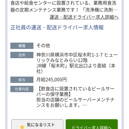
食店や給食センターに設置されている、業務用食洗
器の定期メンテナンス業務です！ 「洗浄機に洗剤が
回っているか」 「洗剤の濃度は正しいか」 担当する
運送・配送ドライバー求人詳細へ
店舗を巡回して、メンテナンスを行います。 飲食店
正社員の運送・配送ドライバー求人情報
の方が気づかない部品の破損などがあった際は、交
換の対応なども行います。 未経験者でも、メンテナ
ンスの仕方や、飲食店の方とのコミュニケーション
その他
職種
の取り方など先輩社員が一から研修をするため、安
神奈川県横浜市中区桜木町1-1-7 ヒュー
住所
心して始められます。 また、メンテナンス作業は稼
リックみなとみらい12階
働チェックが中心となるため、移設を行うような力
JR線「桜木町」駅北出口より直結（本
社）
作業はありません！
月給245,000円
給与
【飲食店に設置されているビールサー
仕事内容
バーの保守業務】
担当の店舗のビールサーバーメンテナ
ンスをお願いします。
東京都23区の中で担当エリアを決定し
ます。※通勤時間は最大でも1時間以内
のエリアです。
気になるリスト
1日5～6件の店舗を訪問していただきま
ドライバー求人詳細へ