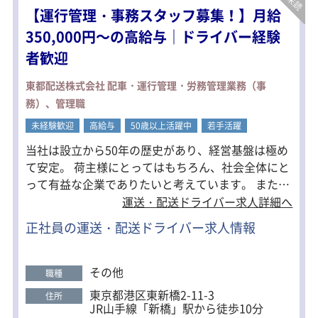
↓
【運行管理・事務スタッフ募集！】月給
現場にもよりますが、1日6～7件を担当
していただきます。
350,000円～の高給与｜ドライバー経験
全ての現場のグリストラップや排水管
者歓迎
の汚れを専用機材で吸引清掃を行いま
す。
↓
東都配送株式会社 配車・運行管理・労務管理業務（事
吸引した汚れを処理施設へ運搬。
務）、管理職
↓
帰社
未経験歓迎
高給与
50歳以上活躍中
若手活躍
専用車の洗車、片付け、翌日の準備が
当社は設立から50年の歴史があり、経営基盤は極め
終わったら退社します。
て安定。 荷主様にとってはもちろん、社会全体にと
※グリストラップとは※
って有益な企業でありたいと考えています。 また、
厨房や飲食店などの排水から油脂を捕
安全性優良事業所認定のシンボルマーク「Gマー
運送・配送ドライバー求人詳細へ
捉し、排水管や下水道の詰まりを防ぐ
ク」を取得しております！ 今後もモットーであ
ための装置です。
正社員の運送・配送ドライバー求人情報
グリストラップの清掃は、悪臭や害虫
る”安全・安心・信頼”を揺るがざるものとするた
の発生を防ぎ、配水管の詰まりを予防
め、 この度、さらなる人員募集をいたします！ ◇当
するために欠かせません。定期的な清
社の強み◇ ■月給35万円～の高給与スタート！ ■
掃が重要となります。
その他
職種
産業廃棄物処理法では、グリストラッ
物流業界での知識・経験を活かして活躍できる！ 管
東京都港区東新橋2-11-3
住所
プ清掃時に発生する廃棄物は「廃油」
理職としてやりがいのある業務です。 あなたの能力
JR山手線「新橋」駅から徒歩10分
や「汚泥」に分類され、事業活動から