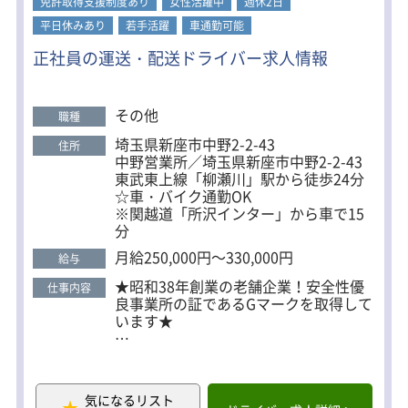
免許取得支援制度あり
女性活躍中
週休2日
平日休みあり
若手活躍
車通勤可能
正社員の運送・配送ドライバー求人情報
その他
職種
埼玉県新座市中野2-2-43
住所
中野営業所／埼玉県新座市中野2-2-43
東武東上線「柳瀬川」駅から徒歩24分
☆車・バイク通勤OK
※関越道「所沢インター」から車で15
分
月給250,000円～330,000円
給与
★昭和38年創業の老舗企業！安全性優
仕事内容
良事業所の証であるGマークを取得して
います★
東洋商事株式会社は大手企業様・地元
企業さまを中心に取引を行っている地
盤の強い会社です。
気になるリスト
取引先が特定の分野に偏っていない