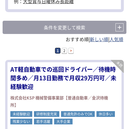
例：
大型
賞与
日曜休み
長距離
条件を変更して検索
|
|
1
2
>
AT軽自動車での巡回ドライバー／待機時
間多め／月13日勤務で月収29万円可／未
経験歓迎
株式会社KSP 機械警備事業部【普通自動車／金沢待機
所】
未経験歓迎
研修制度充実
普通免許のみでOK
休日多い
残業少ない
若手活躍
大手企業