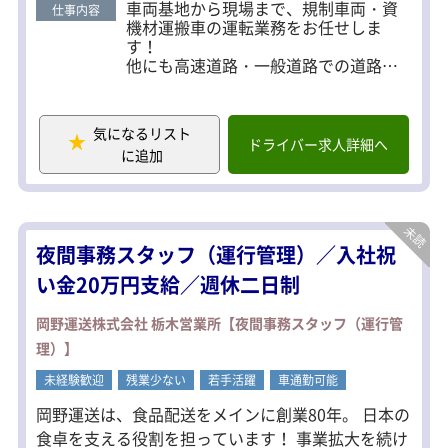
車両基地から現場まで、規制車両・資
仕事内容
機材運搬車の運転業務をお任せしま
す！
他にも高速道路・一般道路での道路規
制スタッフもお願いします。
具体的には……
・工事現場等の交通規制が必要な場所
気になるリスト
に標識や、カラーコーン等の規制帯を
ドライバー求人詳細へ
に追加
設置
・工事中は車両の誘導
・終了したら速やかに規制帯を撤去
基本的にチームで行動！
夜間事務スタッフ（運行管理）／入社祝
先輩社員も近くにいるので安心です！
※4割ドライバー、6割は警備のお仕事
い金20万円支給／週休二日制
になります。
岡野運送株式会社 栃木営業所【夜間事務スタッフ（運行管
＜勤務地多数＞
理）】
■埼玉県
越谷支社・所沢支社・南浦和支社・大
未経験歓迎
残業少ない
若手活躍
車通勤可能
宮支社・川越支社・熊谷支社・久喜営
業所
岡野運送は、食品配送をメインに創業80年。 日本の
★一都三県で勤務地多数！お住まいに
食卓を支える役割を担っています！ 事業拡大を続け
近くの現場をご紹介します。