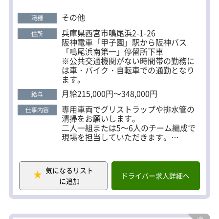
＜厚木倉庫＞
その他
神奈川県海老名市上郷4-4-11
職種
小田急線・JR相模線「海老名」駅から
兵庫県西宮市鳴尾浜2-1-26
住所
車10分
阪神電車「甲子園」駅から阪神バス
「圏央厚木IC」車10分
「鳴尾浜南第一」停留所下車
※公共交通機関がない時間帯の勤務に
は車・バイク・自転車での通勤となり
ます。
月給215,000円～348,000円
給与
専用車両でグリストラップや排水管の
仕事内容
清掃をお願いします。
二人一組または5～6人のチーム編成で
現場を担当していただきます。
現場は大型商業施設、飲食店、病院、
学校施設など。
どのような場所でも対応できる技術と
気になるリスト
設備があります！
ドライバー求人詳細へ
に追加
【仕事の流れ】
会社に集合し、現場へ向かう準備を行
います。