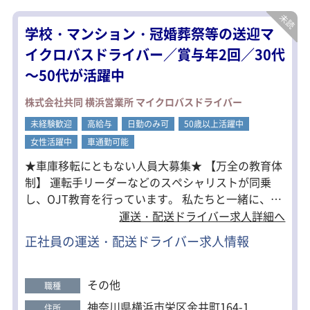
事務作業未経験でも、タイピングやメ
学校・マンション・冠婚葬祭等の送迎マ
ールなどが使えればOKです。
長いブランクがある方でも安心して始
イクロバスドライバー／賞与年2回／30代
められます◎
～50代が活躍中
株式会社共同 横浜営業所 マイクロバスドライバー
未経験歓迎
高給与
日勤のみ可
50歳以上活躍中
女性活躍中
車通勤可能
★車庫移転にともない人員大募集★ 【万全の教育体
制】 運転手リーダーなどのスペシャリストが同乗
し、OJT教育を行っています。 私たちと一緒に、未
経験から一人前のプロドライバーを目指しません
運送・配送ドライバー求人詳細へ
か？ 【ワークライフバランスが取りやすい】 当社で
正社員の運送・配送ドライバー求人情報
は、それぞれの働き方に合わせた仕事をご用意して
います。 「とにかく働きたい！」「プライベートも
充実させたい！」など、 ご要望に合わせた働き方に
その他
職種
随時可能な限り対応しております。 【未経験歓迎】
神奈川県横浜市栄区金井町164-1
住所