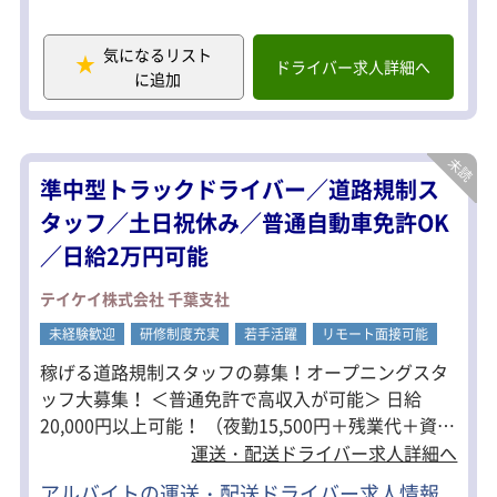
具体的には……
・工事現場等の交通規制が必要な場所
気になるリスト
に標識や、カラーコーン等の規制帯を
ドライバー求人詳細へ
に追加
設置
・工事中は車両の誘導
・終了したら速やかに規制帯を撤去
基本的にチームで行動！
準中型トラックドライバー／道路規制ス
先輩社員も近くにいるので安心です！
※4割ドライバー、6割は警備のお仕事
タッフ／土日祝休み／普通自動車免許OK
になります。
／日給2万円可能
＜勤務地多数＞
■神奈川県
テイケイ株式会社 千葉支社
横浜支社・藤沢支社・川崎中央支社・
未経験歓迎
厚木支社・大和支社・相模原支社・川
研修制度充実
若手活躍
リモート面接可能
崎支社・平塚支社・戸塚支社・みなと
稼げる道路規制スタッフの募集！オープニングスタ
みらい支社・南関東事業部 規制センタ
ッフ大募集！ ＜普通免許で高収入が可能＞ 日給
ー
★一都三県で勤務地多数！お住まいに
20,000円以上可能！ （夜勤15,500円＋残業代＋資格
近くの現場をご紹介します。
手当） ＜働き方自由＞ 「沢山シフトを入れたい」
運送・配送ドライバー求人詳細へ
「本業の合間にWワークで働きたい」 「日勤／夜勤
アルバイトの運送・配送ドライバー求人情報