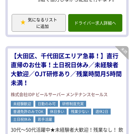
主な業務は、
・荷物の積み込み・積み下ろし
気になるリスト
・納品時のサポート
ドライバー求人詳細へ
に追加
・簡単な伝票整理 など
決まった作業が中心なので、未経験の
方でもすぐに慣れていただけます。
「運転は不安…」「裏方として支える
【大田区、千代田区エリア急募！】直行
仕事がしたい」という方にぴったりで
す。
直帰のお仕事！土日祝日休み／未経験者
大歓迎／OJT研修あり／残業時間月5時間
未満！
株式会社IDP ビールサーバー メンテナンスセールス
未経験歓迎
日勤のみ可
研修制度充実
普通免許のみでOK
休日多い
残業少ない
週休2日
土日祝休み
若手活躍
30代～50代活躍中★未経験者大歓迎！残業なし！ 飲