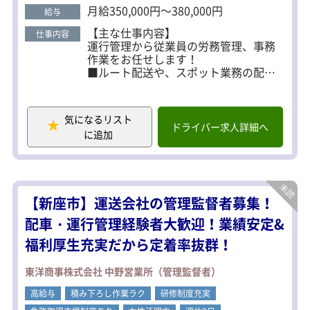
を発揮してください。 その他気になる点やご要望、
排出される場合には産業廃棄物として
月給350,000円～380,000円
給与
不明点等ありましたら、面接時にご説明いたしま
処理する必要があります。
【主な仕事内容】
当社のサービスでは、清掃時に回収し
す！ ぜひ私たちと一緒に働きませんか？ あなたのご
仕事内容
運行管理から従業員の労務管理、事務
た「廃油」や「汚泥」（産業廃棄物）
応募をお待ちしております！
作業をお任せします！
の処理まで、一貫して対応していま
■ルート配送や、スポット業務の配車
す。
手配
■ドライバーの勤務スケジュールや、
健康管理や環境管理
気になるリスト
■労務管理・点呼業務
ドライバー求人詳細へ
に追加
■簡単なPC入力業務
【新座市】運送会社の管理監督者募集！
配車・運行管理経験者大歓迎！業績安定&
福利厚生充実だから定着率抜群！
東洋商事株式会社 中野営業所（管理監督者）
高給与
積み下ろし作業ラク
研修制度充実