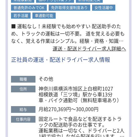
未経験の方は見習いからスタート可
普通免許のみでOK
免許取得支援制度あり
女性活躍中
能。
工具の使い方や基本的な作業から丁寧
若手活躍
車通勤可能
に教えるので、安心して始められま
■ 運転なし！未経験でも始めやすい 配送助手のた
す。
め、トラックの運転は一切不要。 道を覚える必要も
実務を通して少しずつ技術を身につ
なく、覚える作業はシンプル。経験・資格・知識は
け、
問いません。 ■ 2人1組の安心体制 必ずドライバー
運送・配送ドライバー求人詳細へ
将来的には一人前の整備士として活躍
と一緒に行動するため、1人で抱え込む心配なし。
していただきます。
正社員の運送・配送ドライバー求人情報
先輩スタッフが丁寧にフォローするので、困ったこ
とがあってもすぐ相談できます。 ■ 完全週休2日制
＆早上がりあり 毎週水曜・日曜は固定休みで予定が
その他
職種
立てやすい環境。 配送が早く終われば、その分早く
神奈川県横浜市旭区上白根町1027
住所
帰宅できる日も多数。 祝日などは午前中で終了する
相模鉄道「三ツ境」駅から車13分
こともあり、プライベートを大切にできます。 ■ 安
車・バイク通勤可（無料駐車場あり）
定企業で長く働ける 設立50年の食品物流の安定企
月給270,369円～300,000円
給与
業。 体制強化のための増員募集なので、腰を据えて
固定ルートで食品などを配送するトラ
仕事内容
長く働きたい方にもおすすめです。
ックの配送助手のお仕事です。
運転業務は一切なく、ドライバーと2人
1組で協力しながら配送を行います。