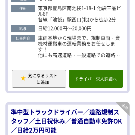
重労働や長距離の運転等などの負担は一切なし。 ・
計画的に着実に丁寧に仕事がしたい
東京都豊島区南池袋1-18-1 池袋三品ビ
住所
大手会社ならではの充実の福利厚生。 ※最初の2ヶ
人、自分の時間を大切にしたい人、ぜ
ル6F
ひご応募お待ちしています！
月程は交通誘導等の警備業をお任せします。
各線「池袋」駅西口(北)から徒歩2分
日給12,000円～20,000円
給与
車両基地から現場まで、規制車両・資
仕事内容
機材運搬車の運転業務をお任せしま
す！
他にも高速道路・一般道路での道路規
制スタッフもお願いします。
具体的には……
・工事現場等の交通規制が必要な場所
気になるリスト
に標識や、カラーコーン等の規制帯を
ドライバー求人詳細へ
に追加
設置
・工事中は車両の誘導
・終了したら速やかに規制帯を撤去
基本的にチームで行動！
準中型トラックドライバー／道路規制ス
先輩社員も近くにいるので安心です！
※4割ドライバー、6割は警備のお仕事
タッフ／土日祝休み／普通自動車免許OK
になります。
／日給2万円可能
＜勤務地多数＞