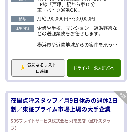
未経験スタートで活躍している先輩社員も数多く在
JR線「戸塚」駅から車10分
籍しています。 不安な場合はトライアル勤務も可能
車・バイク通勤OK！
なので、 未経験の方も安心してご応募ください！
月給190,000円～330,000円
給与
企業や学校、マンション、冠婚葬祭な
仕事内容
どの送迎業務をお任せします。
横浜市や近隣地域からの案件を承って
おり、
1運行15分程度の短距離での定期送迎が
メインとなります。
気になるリスト
ドライバー求人詳細へ
に追加
お客様が快適に過ごせるよう、
車内外の簡単な清掃も行っていただき
ます。
運転するのは、マイクロバス（定員29
夜間点呼スタッフ／月9日休みの週休2日
名）orミニバス（定員14名）です。
制／東証プライム市場上場の大手企業
SBSフレイトサービス株式会社 湘南支店（点呼スタッ
フ）