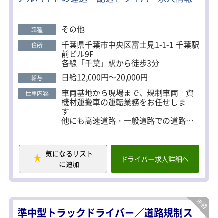
だけ働きたい」 「資格を活かして稼ぎたい」 他に
も…… ・駅チカ案件多数あり。 ・直行直帰で通勤ラ
クラク。 ・中型免許をお持ちの人は優遇します。 ・
その他
職種
重労働や長距離の運転等などの負担は一切なし。 ・
千葉県千葉市中央区富士見1-1-1 千葉駅
住所
大手会社ならではの充実の福利厚生。 ※最初の2ヶ
前ビル9F
月間のみ交通誘導等の警備業をお任せします。
各線「千葉」駅から徒歩3分
日給12,000円～20,000円
給与
車両基地から現場まで、規制車両・資
仕事内容
機材運搬車の運転業務をお任せしま
す！
他にも高速道路・一般道路での道路規
制スタッフもお願いします。
具体的には……
・工事現場等の交通規制が必要な場所
気になるリスト
に標識や、カラーコーン等の規制帯を
ドライバー求人詳細へ
に追加
設置
・工事中は車両の誘導
・終了したら速やかに規制帯を撤去
基本的にチームで行動！
準中型トラックドライバー／道路規制ス
先輩社員も近くにいるので安心です！