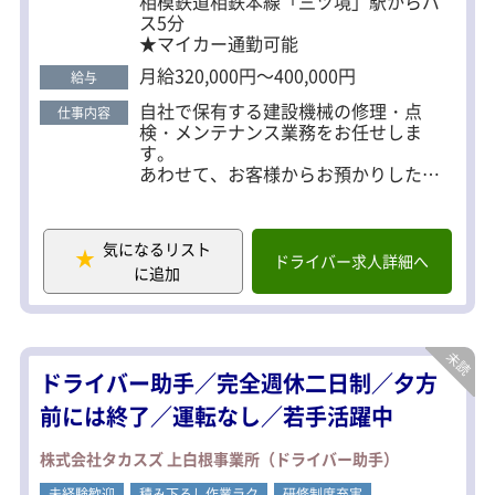
相模鉄道相鉄本線「三ツ境」駅からバ
メニューなど選べるので、お財布にも体にも優しい
ス5分
★マイカー通勤可能
環境です。
月給320,000円～400,000円
給与
自社で保有する建設機械の修理・点
仕事内容
検・メンテナンス業務をお任せしま
す。
あわせて、お客様からお預かりした建
設機械の整備や、現場での出張修理に
も対応していただきます。
気になるリスト
具体的には…
ドライバー求人詳細へ
に追加
・建設機械の定期点検・メンテナンス
・故障時の修理対応
・部品交換や整備作業
・お客様機械の点検・修理
・現場での出張修理（状況に応じて対
ドライバー助手／完全週休二日制／夕方
応）
前には終了／運転なし／若手活躍中
機械が安全かつ正常に稼働するよう、
現場を支える大切な仕事です。
株式会社タカスズ 上白根事業所（ドライバー助手）
■未経験歓迎
未経験歓迎
積み下ろし作業ラク
研修制度充実