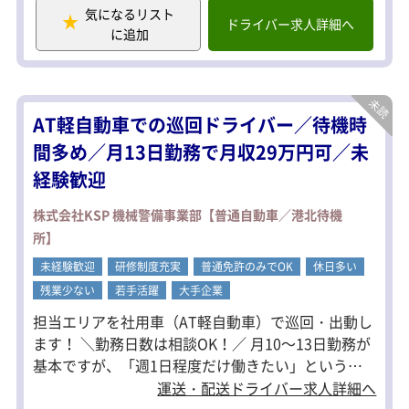
配送業務のように荷物を運ぶことはな
気になるリスト
く、人を乗せることもありません。
ドライバー求人詳細へ
に追加
運転と簡単な確認作業が中心なので、
経験にかかわらず活躍できます。
具体的には……
・契約施設の定期巡回
AT軽自動車での巡回ドライバー／待機時
・防犯機器の異常確認
・コインパーキングのトラブル対応
間多め／月13日勤務で月収29万円可／未
・高齢者住宅の安否確認
経験歓迎
などを担当します。
1日の巡回は平均3件程度。
株式会社KSP 機械警備事業部【普通自動車／港北待機
現場対応以外は事務所で待機する時間
所】
が多く、体への負担も少ない仕事で
す。
未経験歓迎
研修制度充実
普通免許のみでOK
休日多い
残業少ない
若手活躍
大手企業
担当エリアを社用車（AT軽自動車）で巡回・出動し
ます！ ＼勤務日数は相談OK！／ 月10～13日勤務が
基本ですが、「週1日程度だけ働きたい」という方
もお気軽にご相談ください。 1ヶ月前に希望を伺
運送・配送ドライバー求人詳細へ
い、できる限り考慮してシフトを作成しています。