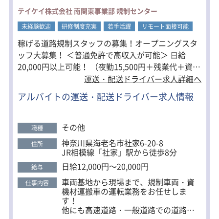
■東京都
テイケイ株式会社 南関東事業部 規制センター
新宿南支社・池袋中央支社・上野支
未経験歓迎
社・渋谷支社・京浜支社・錦糸町支
研修制度充実
若手活躍
リモート面接可能
社・吉祥寺支社・新宿中央支社・町田
稼げる道路規制スタッフの募集！オープニングスタ
支社・高円寺支社・高田馬場支社・立
ッフ大募集！ ＜普通免許で高収入が可能＞ 日給
川支社・日暮里支社・練馬支社・下北
沢支社・北千住支社・八王子支社・新
20,000円以上可能！ （夜勤15,500円＋残業代＋資格
宿支社・池袋支社・りんかい支社
手当） ＜働き方自由＞ 「沢山シフトを入れたい」
運送・配送ドライバー求人詳細へ
★一都三県で勤務地多数！お住まいに
「本業の合間にWワークで働きたい」 「日勤／夜勤
近くの現場をご紹介します。
アルバイトの運送・配送ドライバー求人情報
だけ働きたい」 「資格を活かして稼ぎたい」 他に
も…… ・駅チカ案件多数あり。 ・直行直帰で通勤ラ
クラク。 ・中型免許をお持ちの人は優遇します。 ・
その他
職種
重労働や長距離の運転等などの負担は一切なし。 ・
神奈川県海老名市社家6-20-8
住所
大手会社ならではの充実の福利厚生。 ※最初の2ヶ
JR相模線「社家」駅から徒歩8分
月程のみ交通誘導等の警備業をお任せします。
日給12,000円～20,000円
給与
車両基地から現場まで、規制車両・資
仕事内容
機材運搬車の運転業務をお任せしま
す！
他にも高速道路・一般道路での道路規
制スタッフもお願いします。