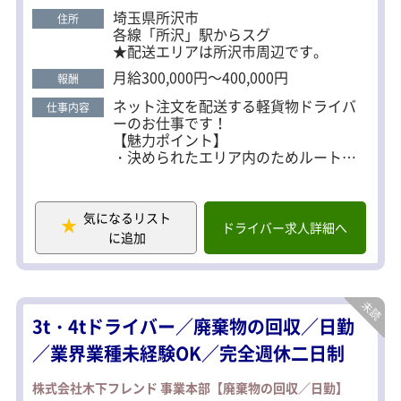
中！！
埼玉県所沢市
住所
各線「所沢」駅からスグ
★配送エリアは所沢市周辺です。
月給300,000円～400,000円
報酬
ネット注文を配送する軽貨物ドライバ
仕事内容
ーのお仕事です！
【魅力ポイント】
・決められたエリア内のためルートが
覚えやすく、未経験でも安心
・注文がなければ、早上がりも可能
・配送スケジュールに余裕あり
気になるリスト
（ネット注文がされてから、配送時間3
ドライバー求人詳細へ
に追加
時間あり）
【1日のスケジュール例】
10：00 積み込み場所へ直行＆積み込み
スタート
3t・4tドライバー／廃棄物の回収／日勤
▼
12：00 ルートを確認し配送スタート！
／業界業種未経験OK／完全週休二日制
▼
13：30 1便終了、午後に向けて休憩
株式会社木下フレンド 事業本部【廃棄物の回収／日勤】
▼