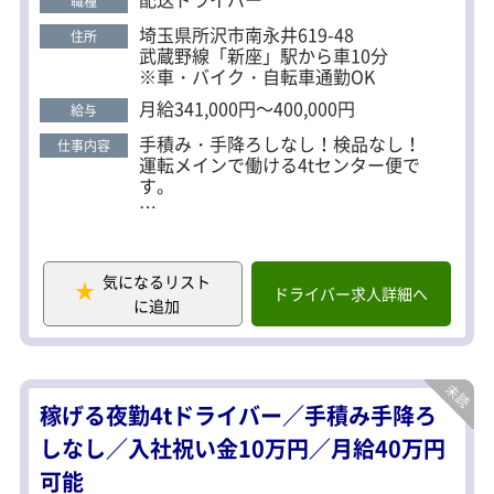
職種
た先輩も多数活躍中で、ドライバーデビューにも最
埼玉県所沢市南永井619-48
住所
適です。 見学も可能なので、お気軽にご応募くださ
武蔵野線「新座」駅から車10分
い♪
※車・バイク・自転車通勤OK
月給341,000円～400,000円
給与
手積み・手降ろしなし！検品なし！
仕事内容
運転メインで働ける4tセンター便で
す。
4tトラックで、所沢～東京都内のセン
ター間配送をお任せします。
運ぶのは食料品や生活雑貨など、生活
気になるリスト
に欠かせない商品です。
ドライバー求人詳細へ
に追加
景気に左右されにくく、安定した仕事
量があるため、長く安心して働けま
す。
稼げる夜勤4tドライバー／手積み手降ろ
◆ 運転メインのシンプル業務
配送：作業＝7：3
しなし／入社祝い金10万円／月給40万円
配送先での検品作業はなく、
可能
運転と配送に集中できる環境です。