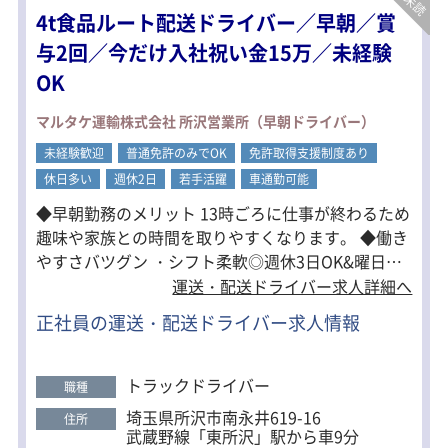
店舗配送の場合は、1回の配送で2～3件
4t食品ルート配送ドライバー／早朝／賞
の店舗を回り、その後戻って積み直
し、さらに2～3件を配送します。
与2回／今だけ入社祝い金15万／未経験
センター間の配送では、2往復していた
OK
だきます。
【研修について】
マルタケ運輸株式会社 所沢営業所（早朝ドライバー）
まずトラックの車両感覚を掴むところ
未経験歓迎
から！
普通免許のみでOK
免許取得支援制度あり
ルート確認は先輩との同乗研修を行
休日多い
週休2日
若手活躍
車通勤可能
い、
◆早朝勤務のメリット 13時ごろに仕事が終わるため
1～2ヶ月かけて着実に業務に慣れてい
ただきます。
趣味や家族との時間を取りやすくなります。 ◆働き
ドライバーデビューもブランクも安心
やすさバツグン ・シフト柔軟◎週休3日OK&曜日固
です。
定も可能！ ・手積み手降しなし！負担が少なく誰で
運送・配送ドライバー求人詳細へ
も運べる ・入社祝い金15万円！当面生活の心配なし
正社員の運送・配送ドライバー求人情報
☆ ◆未経験者・経験者どちらも大歓迎 未経験者も活
躍中☆ 免許補助制度・丁寧な研修で、安心してドラ
イバーデビューできます。 もちろん経験者・ブラン
トラックドライバー
職種
クがある方も大歓迎！ ＜草加営業所もドライバー同
埼玉県所沢市南永井619-16
住所
時募集中＞ 所沢営業所から是非ご応募ください。
武蔵野線「東所沢」駅から車9分