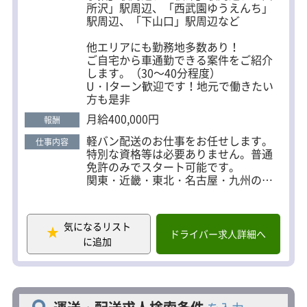
所沢」駅周辺、「西武園ゆうえんち」
駅周辺、「下山口」駅周辺など
他エリアにも勤務地多数あり！
ご自宅から車通勤できる案件をご紹介
します。（30～40分程度）
U・Iターン歓迎です！地元で働きたい
方も是非
月給400,000円
報酬
軽バン配送のお仕事をお任せします。
仕事内容
特別な資格等は必要ありません。普通
免許のみでスタート可能です。
関東・近畿・東北・名古屋・九州の各
地で複数案件があります。基本、ご自
宅から30～40分で車通勤できる営業所
をご紹介しますので、お気軽にお問い
気になるリスト
合わせください。
ドライバー求人詳細へ
に追加
＜一日の流れの例＞
▼7：00～8：00 所属している宅配会社
に出勤
▼担当コースの荷物の積込み