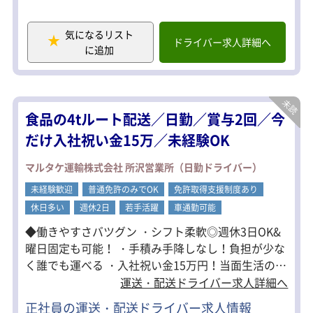
距離：近距離～中距離配送！
気になるリスト
具体的には……
ドライバー求人詳細へ
に追加
・大手スーパーへの配送
・大手ファーストフード店への配送
・工場から配送センターへの横持ち
・走行距離150km
食品の4tルート配送／日勤／賞与2回／今
店舗配送の場合は、1回の配送で2～3件
の店舗を回り、その後戻って積み直
だけ入社祝い金15万／未経験OK
し、さらに2～3件を配送します。
センター間の配送では、2往復していた
マルタケ運輸株式会社 所沢営業所（日勤ドライバー）
だきます。
未経験歓迎
普通免許のみでOK
免許取得支援制度あり
【研修について】
休日多い
週休2日
若手活躍
車通勤可能
まずトラックの車両感覚を掴むところ
から！
◆働きやすさバツグン ・シフト柔軟◎週休3日OK&
ルート確認は先輩との同乗研修を行
曜日固定も可能！ ・手積み手降しなし！負担が少な
い、
く誰でも運べる ・入社祝い金15万円！当面生活の心
1～2ヶ月かけて着実に業務に慣れてい
ただきます。
配なし☆ ◆未経験者・経験者どちらも大歓迎 未経験
運送・配送ドライバー求人詳細へ
ドライバーデビューもブランクも安心
者も活躍中☆ 免許補助制度・丁寧な研修で、安心し
です。
正社員の運送・配送ドライバー求人情報