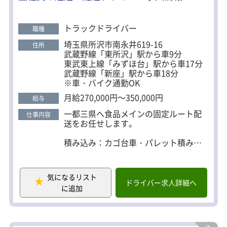
てドライバーデビューできます。 もちろん経験者・
ブランクがある方も大歓迎！ ＜草加営業所もドライ
バー同時募集中＞ 所沢営業所から是非ご応募くださ
トラックドライバー
職種
い。
埼玉県所沢市南永井619-16
住所
武蔵野線「東所沢」駅から車9分
東武東上線「みずほ台」駅から車17分
武蔵野線「新座」駅から車18分
※車・バイク通勤OK
月給270,000円～350,000円
給与
一都三県へ食品メインの固定ルート配
仕事内容
送をお任せします。
積み込み：カゴ台車・パレット積み！
体の負担は少なめ。
距離：近距離～中距離配送！
具体的には……
気になるリスト
・大手スーパーへの配送
ドライバー求人詳細へ
に追加
・大手ファーストフード店への配送
・工場から配送センターへの横持ち
・走行距離150km