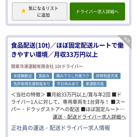
1日2運行で配送件数は3~4件と無理な配
気になるリスト
車は組みません！
ドライバー求人詳細へ
に追加
車両貸与のため、自分だけの専用車両
でストレスなくお仕事できるのも魅力
の1つです。
また、将来的には管理職・運行管理士
食品配送(10t)／ほぼ固定配送ルートで働
へのジョブチェンジも可能です！
きやすい環境／月収33万円以上
関東冷凍運輸有限会社 10tドライバー
未経験歓迎
高給与
積み下ろし作業ラク
研修制度充実
免許取得支援制度あり
平日休みあり
車通勤可能
＜当社の特徴＞ ■月給33万円以上/賞与年2回 ■ド
ライバー1人に対して、専用車両を1台貸与！ ■スー
パー・ドラッグストアへの配送 ■ほぼ固定ルート！
■1日2運行で配送件数は3~4件！ ■積み込み・納品
運送・配送ドライバー求人詳細へ
は台車やカートラを使用！ ■早上がりも可能で給与
正社員の運送・配送ドライバー求人情報
の減額はナシ！ 国土交通省からも「安全性優良事業