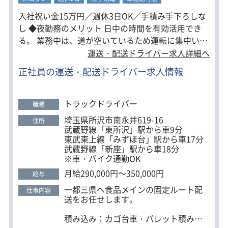
ちできる体制が整っています。
入社祝い金15万円／週休3日OK／手積み手下ろしな
し ◆夜勤務のメリット 日中の時間を有効活用でき
る。 業務中は、道が空いているため運転に集中いた
だけます。 ◆働きやすさバツグン ・シフト柔軟◎週
運送・配送ドライバー求人詳細へ
休3日OK&曜日固定も可能！ ・手積み手降しなし！
正社員の運送・配送ドライバー求人情報
負担が少なく誰でも運べる ・入社祝い金15万円！当
面生活の心配なし☆ ◆未経験者・経験者どちらも大
歓迎 未経験者も活躍中☆ 免許補助制度・丁寧な研修
トラックドライバー
職種
で、安心してドライバーデビューできます。 もちろ
埼玉県所沢市南永井619-16
住所
ん経験者・ブランクがある方も大歓迎！ ＜草加営業
武蔵野線「東所沢」駅から車9分
所もドライバー同時募集中＞ 所沢営業所から是非ご
東武東上線「みずほ台」駅から車17分
武蔵野線「新座」駅から車18分
応募ください。
※車・バイク通勤OK
月給290,000円～350,000円
給与
一都三県へ食品メインの固定ルート配
仕事内容
送をお任せします。
積み込み：カゴ台車・パレット積み！
体の負担は少なめ。