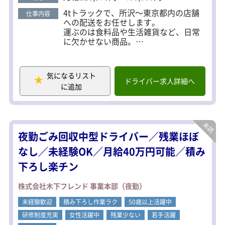
4tトラックで、所沢～東京都内の店舗
仕事内容
への配送をお任せします。
運ぶのは食料品や生活雑貨など、日常
に欠かせない商品。
安定した仕事量があり、長く働ける環
境です。
気になるリスト
◆ 件数少なめで落ち着いて配送
ドライバー求人詳細へ
に追加
1日の配送は2店舗のみ。
走行距離は100～200km程度で、時間に
追われすぎず無理なく働けます。
◆ 業務はシンプル＆運転メイン
夜勤ごみ回収中型ドライバー／残業ほぼ
配送：作業＝7：3
複雑な業務はなく、一度流れを覚えれ
なし／未経験OK／月給40万円可能／積み
ばスムーズに進められます。
下ろし楽チン
未経験の方は固定ルートからスタート
するので安心です。
株式会社木下フレンド 事業本部（夜勤）
◆ 体への負担が少ない
未経験歓迎
荷物はすべてカゴ台車での積み降ろ
積み下ろし作業ラク
50歳以上活躍中
し。
研修制度充実
女性活躍中
残業少ない
若手活躍
手積み・手降ろしは一切なく、長く続