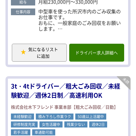
月給230,000円～330,000円
給与
中型車を使った所沢市内のごみ収集の
仕事内容
お仕事です。
おもに、一般家庭のごみ回収をお願い
します。
回収メインの作業員の方が一緒なの
で、運転メインとなっております。
営業や接客もなく、落ち着いて仕事が
気になるリスト
できます♪
ドライバー求人詳細へ
に追加
【仕事の流れ】
→出勤したら当日の仕事を確認して所
沢を出発。
→ゴミの回収！
3t・4tドライバー／粗大ごみ回収／未経
→荷卸しして事務所へ
→日報を作成して退社
験歓迎／週休2日制／高速利用OK
■渋滞ほぼなし！ストレスなくお仕事
株式会社木下フレンド 事業本部【粗大ごみ回収／日勤】
可能
■荷物は5キロ前後！そんなに重くない
未経験歓迎
積み下ろし作業ラク
50歳以上活躍中
ので体力負担少なめ！
研修制度充実
女性活躍中
残業少ない
週休2日
若手活躍
車通勤可能