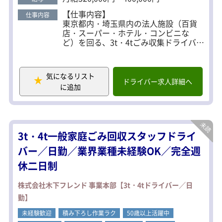
【仕事内容】
仕事内容
東京都内・埼玉県内の法人施設（百貨
店・スーパー・ホテル・コンビニな
ど）を回る、3t・4tごみ収集ドライバ
ー。
固定ルートで可燃・不燃ごみを回収
し、自社工場や清掃工場へ運搬しま
気になるリスト
す。道を覚えればスムーズに働けま
ドライバー求人詳細へ
に追加
す。
【未経験OK】
1～3ヶ月の同乗研修あり。運転や回収
の流れを基礎から丁寧に指導します。
3t・4t一般家庭ごみ回収スタッフドライ
【働きやすさ】
バー／日勤／業界業種未経験OK／完全週
残業少なめ／しっかり稼げるルートな
休二日制
ど調整可能。
残業代全額支給・女性ドライバー活躍
中・相談しやすい職場環境です。
株式会社木下フレンド 事業本部【3t・4tドライバー／日
勤】
未経験歓迎
積み下ろし作業ラク
50歳以上活躍中