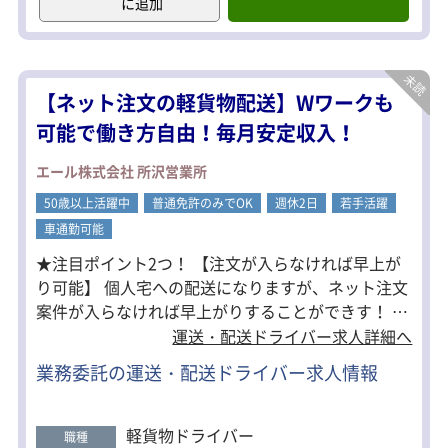
に追加
荷物はすべてカゴ台車。
手積み・手降ろしはありません。
さらに検品作業もないので、配送に集
中できます。
【ネット注文の軽貨物配送】Wワークも
こんな方におすすめ
可能で働き方自由！毎月安定収入！
・ドライバーに挑戦してみたい
・正社員として安定した仕事がしたい
エール株式会社 所沢営業所
・人間関係がいい会社で働きたい
・身体への負担が少ない仕事がいい
50歳以上活躍中
普通免許のみでOK
週休2日
若手活躍
・運転が好き
車通勤可能
★注目ポイント2つ！ 【注文が入らなければ早上が
り可能】 個人宅への配送になりますが、ネット注文
案件が入らなければ早上がりすることができす！ 安
定して稼ぎながらプライベートを充実させることが
運送・配送ドライバー求人詳細へ
できます。 【ゆとりある配送スケジュール】 1日平
業務委託の運送・配送ドライバー求人情報
均20店舗の配送のため、一般的な個宅配送よりも時
間に余裕を持つことができます。 そのため自分のペ
ースで配送することが可能です。 女性も大活躍
軽貨物ドライバー
職種