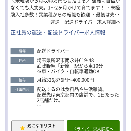
＼未経験から月収40万円も目指せる／ 運転に自信が
なくても大丈夫。1～2ヶ月かけて育てます！ ・未経
「全部1人で持たされる…」ということ
験入社多数！異業種からの転職も歓迎 ・最初は先輩
はありませんので、
と一緒に運転するので安心 ・固定ルートからスター
運送・配送ドライバー求人詳細へ
体力面に不安がある方も安心です。
ト！道もすぐ覚えられる ・荷物はカゴ台車だから手
正社員の運送・配送ドライバー求人情報
積み・手降ろしなし ・1日2店舗だけ！配送件数少な
め ・検品なし！運転メインのシンプルなお仕事 ・完
全週休2日・週休3日も相談OK ・入社祝い金10万円
配送ドライバー
職種
支給 「トラックに乗ったことがない…」そんな方も
埼玉県所沢市南永井619-48
住所
歓迎！ 今活躍している先輩も、最初は未経験からの
武蔵野線「新座」駅から車10分
スタート。 入社後は先輩ドライバーが助手席に乗
※車・バイク・自転車通勤OK
り、 ・トラックの運転 ・配送ルート ・荷物の扱い
月給326,876円～400,000円
給与
方 ・駐車のコツ まで、一つひとつ丁寧に教えます。
配送するのは食料品や生活雑貨。
仕事内容
研修期間は約1～2ヶ月。 焦らず自信がついてから独
配送先は東京都内の店舗で、1日たった
り立ちできるので安心です。
2店舗だけ。
慣れたら毎日ほぼ同じルートなので、
道を覚えるのも難しくありません。
気になるリスト
身体への負担も少なめ！
ドライバー求人詳細へ