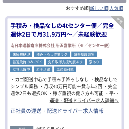
本庄市(3)
東松山市(3)
秩父市(1)
|
|
行田市(2)
熊谷市(1)
入間郡(9)
手積み・検品なしの4tセンター便／完全
週休2日で月31.9万円～／未経験歓迎
南日本運輸倉庫株式会社 所沢営業所（4t／センター便）
未経験歓迎
積み下ろし作業ラク
研修制度充実
普通免許のみでOK
免許取得支援制度あり
寮あり
女性活躍中
若手活躍
車通勤可能
・カゴ配送中心で手積み手降ろしなし ・検品なしで
シンプル業務 ・月収40万円可能＋賞与年2回 ・完全
週休2日も選択OK ・稼ぎ重視の働き方も可能 ・平均
勤続年数10年 ・勤続年数25年以上の人も在籍！ ■
運送・配送ドライバー求人詳細へ
キャリアアップも目指せる環境 ドライバーとして経
正社員の運送・配送ドライバー求人情報
験を積んだ後は、 班長・所長などへのステップアッ
プも可能です。 ■未経験から安心スタート 入社後は
同乗研修でイチから丁寧に指導。 異業種から転職し
配送ドライバー