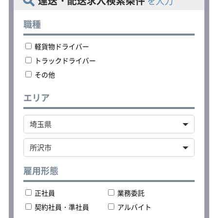
運送・配送求人検索条件
を入力
▼担当コースの配達
▼休憩（時間自由）後、追加の荷物を
積込み
職種
▼20：00～21：00 宅配会社に帰庫
軽貨物ドライバー
＜車両の持ち込み歓迎＞
車体カラーがシルバーまたはホワイト
トラックドライバー
の軽自動車（軽バン）を持ち込み可能
その他
です。
その他、年式・装備・車両の状態・メ
ンテナンス・保険について条件があり
エリア
ます。
持ち込みを希望される方はご応募の際
に担当者までお問合せください。
雇用形態
正社員
業務委託
契約社員・準社員
アルバイト