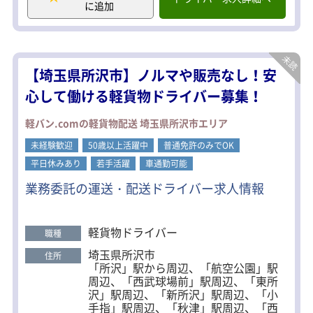
に追加
様ーな時間帯での仕事をしていますの
で応募の際にぜひお問い合わせくださ
い。
＜7割が未経験入社！明るく楽しい職場
【埼玉県所沢市】ノルマや販売なし！安
です＞
入社後は安全運行指導員が安全運転の
心して働ける軽貨物ドライバー募集！
基礎、作業の安全など、
貴方の不安が無くなるまで成長をサポ
軽バン.comの軽貨物配送 埼玉県所沢市エリア
ートしていきます。
他センターのドライバーとも同じ積み
未経験歓迎
50歳以上活躍中
普通免許のみでOK
卸し場が多く、
平日休みあり
若手活躍
車通勤可能
老若男女、家族の様に楽しく明るく働
ける職場です！
業務委託の運送・配送ドライバー求人情報
【社内設備】
休憩室、トイレ、更衣室、喫煙所、研
軽貨物ドライバー
修ルーム、応接室
職種
埼玉県所沢市
住所
「所沢」駅から周辺、「航空公園」駅
周辺、「西武球場前」駅周辺、「東所
沢」駅周辺、「新所沢」駅周辺、「小
手指」駅周辺、「秋津」駅周辺、「西