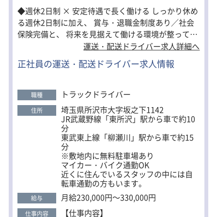
◆週休2日制 × 安定待遇で長く働ける しっかり休め
る週休2日制に加え、 賞与・退職金制度あり／社会
保険完備と、 将来を見据えて働ける環境が整ってい
ます。 平均勤続年数9.7年と、定着率の高さも自慢
運送・配送ドライバー求人詳細へ
です。 ◆未経験スタートでも安心の研修制度 入社後
正社員の運送・配送ドライバー求人情報
は先輩社員との同乗研修からスタート。 コースを覚
えるところから、実際の業務まで、 段階的に学べる
ので未経験の方も安心。 約1ヶ月でひとり立ちが可
トラックドライバー
職種
能です。 ◆運転メインでストレス少なめ 渋滞時は高
埼玉県所沢市大字坂之下1142
住所
速道路利用OK（会社負担）。 体への負担にも配慮
JR武蔵野線「東所沢」駅から車で約10
し、 運転に集中できる快適な職場環境です。
分
東武東上線「柳瀬川」駅から車で約15
分
※敷地内に無料駐車場あり
マイカー・バイク通勤OK
近くに住んでいるスタッフの中には自
転車通勤の方もいます。
月給230,000円～330,000円
給与
【仕事内容】
仕事内容