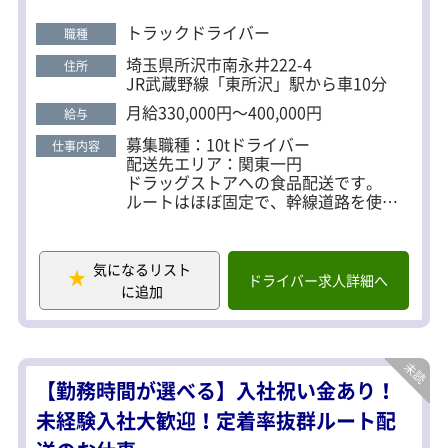
所」認定されています。 配送ルートもほぼ固定なの
で、ルートを一度覚えてしまえば問題ありません！
トラックドライバー
職種
当社は埼玉県所沢市に本社を置く、今年で設立21年
埼玉県所沢市南永井222-4
住所
目の会社です。 「流通を通じて笑顔を作る会社」と
JR武蔵野線「東所沢」駅から車10分
して、お客様の笑顔だけではなく 従業員、そして従
月給330,000円～400,000円
給与
業員の笑顔も守ることを大切にしています！
募集職種：10tドライバー
仕事内容
配送先エリア：関東一円
ドラッグストアへの食品配送です。
ルートはほぼ固定で、幹線道路を使用
するため道を覚えるのも簡単です。
1日2運行で配送件数は3~4件と無理な配
車は組みません！
気になるリスト
ドライバー求人詳細へ
に追加
車両貸与のため、自分だけの専用車両
でストレスなくお仕事できるのも魅力
の1つです。
また、将来的には管理職・運行管理士
へのジョブチェンジも可能です！
【勤務時間が選べる】入社祝い金あり！
未経験入社大歓迎！定着率抜群ルート配