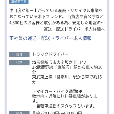
車通勤可能
けやすい環境です。
検品作業もなく、配送がメインのお仕
注目度が年ー上がっている産廃・リサイクル事業を
事です。
おこなっている木下フレンド。 百貨店や官公庁など
4,500社のお客様と取引がある為、安定した地盤の中
◆稼げる理由
夜間の店舗配送のため、道路は昼間よ
で働くことができます！ 今後も安定成長が見込める
運送・配送ドライバー求人詳細へ
り空いていて運転しやすく、
当社に、少しでも気になる方はぜひご応募くださ
効率よく配送できます。
正社員の運送・配送ドライバー求人情報
い！ ＜木下フレンドのオススメポイント＞ ・大型並
み！月給40万円可能 ・残業がほぼなし ・30～50代
未経験からスタートした先輩も、
現在では月収40万円近く稼いでいま
のドライバーが活躍 ・一人一車制 ・ブランクがあっ
トラックドライバー
職種
す。
てもOK ・固定ルートで道がおぼえやすい ・取引先
埼玉県所沢市大字坂之下1142
住所
への営業業務は一切なし ・未経験OK★70％が業界
◆ 丁寧な研修で未経験も安心
JR武蔵野線「東所沢」駅から車で約10
未経験スタート！
入社後は先輩が同乗し、仕事の流れや
分
運転のコツを丁寧に指導。
東武東上線「柳瀬川」駅から車で約15
研修は1～2ヶ月、習熟度に合わせて実
分
施します。
その後は固定ルート配送からスタート
・マイカー・バイク通勤OK
するため、無理なく仕事を覚えられま
敷地内・近隣に無料駐車場がありま
す。
す。
・自転車通勤のスタッフもいます。
月給320,000円～400,000円
給与