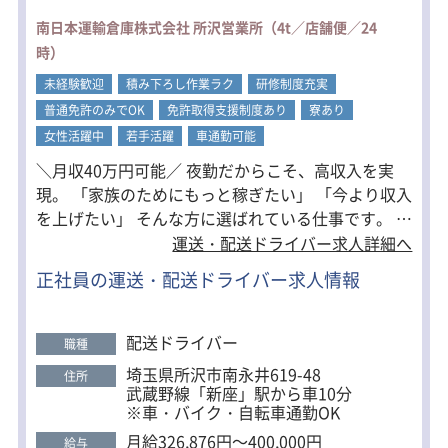
1日3往復程度のセンター間配送なの
南日本運輸倉庫株式会社 所沢営業所（4t／店舗便／24
で、
時）
一度ルートを覚えればスムーズに業務
を進められます。
未経験歓迎
積み下ろし作業ラク
研修制度充実
普通免許のみでOK
免許取得支援制度あり
寮あり
◆ 手積み・手降ろしなし
荷物はすべてカゴ台車での積み降ろ
女性活躍中
若手活躍
車通勤可能
し。
＼月収40万円可能／ 夜勤だからこそ、高収入を実
重い荷物を持ち上げる作業がないた
現。 「家族のためにもっと稼ぎたい」 「今より収入
め、
身体への負担を抑えながら働けます。
を上げたい」 そんな方に選ばれている仕事です。 経
験をいかして、しっかり稼げる環境をご用意してい
運送・配送ドライバー求人詳細へ
◆ 固定車両あり
ます。 ・月収40万円も目指せる ・賞与年2回支給 ・
トラックは基本的に固定車両。
正社員の運送・配送ドライバー求人情報
入社祝い金10万円 ・大型免許取得で月3万円手当支
自分専用の空間として使用できるの
で、
給 ・完全週休2日・週休3日も相談OK ・安定した仕
快適に業務へ取り組めます。
事量で収入も安定 長く働く社員が多く、平均勤続年
配送ドライバー
職種
数は約10年。 25年以上勤務している社員も活躍して
埼玉県所沢市南永井619-48
住所
います。 ■こんな方におすすめ ・夜勤で効率よく稼
武蔵野線「新座」駅から車10分
ぎたい ・景気に左右されない会社で働きたい
※車・バイク・自転車通勤OK
月給326,876円～400,000円
給与