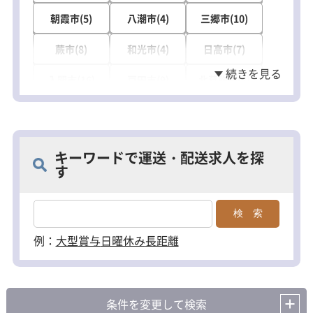
朝霞市(5)
八潮市(4)
三郷市(10)
蕨市(8)
和光市(4)
日高市(7)
入間市(16)
戸田市(9)
北葛飾郡(2)
新座市(11)
比企郡(2)
幸手市(5)
狭山市(2)
桶川市(2)
羽生市(2)
キーワードで運送・配送求人を探
す
加須市(5)
久喜市(3)
吉川市(1)
ふじみ野市(1)
蓮田市(2)
坂戸市(1)
鶴ヶ島市(2)
北本市(1)
富士見市(1)
例：
大型
賞与
日曜休み
長距離
志木市(1)
深谷市(2)
上尾市(7)
鴻巣市(1)
春日部市(4)
飯能市(1)
条件を変更して検索