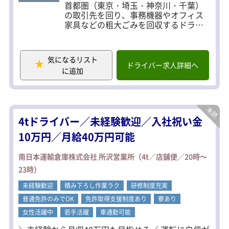
首都圏（東京・埼玉・神奈川・千葉）
の取引先を回り、事務機器やオフィス
家具などの粗大ごみを回収するドライ
バー業務です。
回収はすべて事前依頼のみ。スケジュ
気になるリスト
ールが決まっているため、飛び込みや
ドライバー求人詳細へ
に追加
突発対応はありません。
接客や営業もなしで運転に集中できま
す♪
渋滞時は高速利用OK（会社全額負担）
4tドライバー／未経験歓迎／入社祝い金
で、移動もスムーズです。
10万円／月給40万円可能
【1日の流れ】
出勤 → ルート確認 → 回収 → 荷卸し →
南日本運輸倉庫株式会社 所沢営業所（4t／店舗便／20時～
日報作成 → 退社
23時）
【無理のない作業体制】
未経験歓迎
積み下ろし作業ラク
研修制度充実
お客様先での回収作業は基本的に1人で
の手積み作業ですが、
普通免許のみでOK
免許取得支援制度あり
寮あり
重量物や大型機器については、
女性活躍中
若手活躍
車通勤可能
複数名体制またはフォークリフト使用
で対応します。