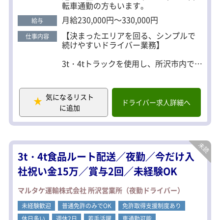
転車通勤の方もいます。
月給230,000円～330,000円
給与
【決まったエリアを回る、シンプルで
仕事内容
続けやすいドライバー業務】
3t・4tトラックを使用し、所沢市内で廃
棄物の回収・運搬を行うお仕事です。
回収ルートは固定されているため、道
を覚えてしまえば業務はスムーズ。
気になるリスト
毎日同じ場所へ行くため、営業もなく
ドライバー求人詳細へ
に追加
落ち着いて働ける環境です。
出社後はスケジュール確認を行い、決
められたルートを巡回。回収後は処理
施設へ運搬し、業務終了となります。
3t・4t食品ルート配送／夜勤／今だけ入
無理な長距離運転や深夜運行はなく、
日勤中心の勤務スタイルです。
社祝い金15万／賞与2回／未経験OK
入社後は先輩社員が同乗し、運転や作
マルタケ運輸株式会社 所沢営業所（夜勤ドライバー）
業の流れを一つずつ丁寧に指導しま
す。
未経験歓迎
普通免許のみでOK
免許取得支援制度あり
未経験の方でも、段階を踏んで独り立
休日多い
週休2日
若手活躍
車通勤可能