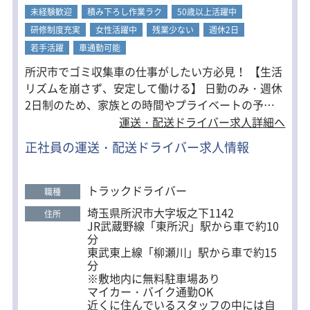
14：30 積み込み＆2便配送
未経験歓迎
積み下ろし作業ラク
50歳以上活躍中
▼
研修制度充実
女性活躍中
残業少ない
週休2日
17：00 配達終了
若手活躍
車通勤可能
夕方以降、1人の時間を過ごすのも良
所沢市でゴミ収集車の仕事がしたい方必見！ 【生活
し。土日は家族と過ごすも良し。
最初は自分のペースで荷物の量を調整
リズムを崩さず、安定して働ける】 日勤のみ・週休
しながら、徐ーに業務に慣れていきま
2日制のため、家族との時間やプライベートの予定
しょう！
も立てやすい働き方です。 毎日の勤務時間が安定し
運送・配送ドライバー求人詳細へ
ており、無理なく長く続けられます。 【未経験から
そのほかにも案件はございますので、
正社員の運送・配送ドライバー求人情報
お気軽にご相談ください！
始めやすい環境】 特別な経験は必要ありません。 同
乗研修やフォロー体制が整っているため、ドライバ
【勤務場所の詳細住所】
ー未経験の方も安心してスタートできます。 【地域
トラックドライバー
埼玉県所沢市御幸町1-16スカイライズ
職種
に欠かせない仕事】 廃棄物回収は、地域の暮らしを
タワー1階
埼玉県所沢市大字坂之下1142
住所
埼玉県所沢市北秋津592
支える社会貢献性の高い仕事です。 日々の業務を通
JR武蔵野線「東所沢」駅から車で約10
じて、やりがいを実感できます。
分
東武東上線「柳瀬川」駅から車で約15
分
※敷地内に無料駐車場あり
マイカー・バイク通勤OK
近くに住んでいるスタッフの中には自