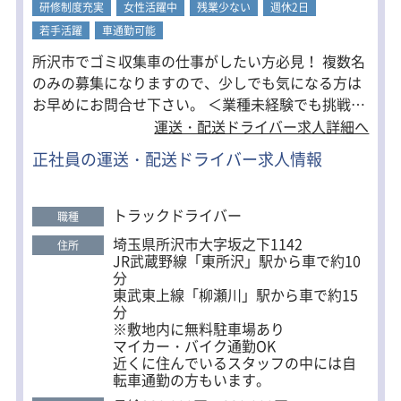
研修制度充実
女性活躍中
残業少ない
週休2日
若手活躍
車通勤可能
所沢市でゴミ収集車の仕事がしたい方必見！ 複数名
のみの募集になりますので、少しでも気になる方は
お早めにお問合せ下さい。 ＜業種未経験でも挑戦で
きます＞ 最初は同乗研修からスタートし、 先輩と1
運送・配送ドライバー求人詳細へ
ヶ月程の研修期間があります。 経験とスキルに応じ
正社員の運送・配送ドライバー求人情報
て、将来的に管理職へステップアップもできます。
＜働きやすさ重視・平均勤続年数9.7年！＞ 週休1日
の運送会社も多い中、木下フレンドは 週休2日制、
トラックドライバー
職種
平均有休取得日10日と従業員の働く環境が整ってい
埼玉県所沢市大字坂之下1142
住所
ます。 プライベートの時間を大切にしたい方や ご家
JR武蔵野線「東所沢」駅から車で約10
族との時間を大切にしたい方にはかなりオススメで
分
東武東上線「柳瀬川」駅から車で約15
す。 ・しっかり稼いでしっかり休みたい ・長い距離
分
をもくもくと運転したい この2つを魅力に感じる方
※敷地内に無料駐車場あり
はぜひご応募ください。
マイカー・バイク通勤OK
近くに住んでいるスタッフの中には自
転車通勤の方もいます。