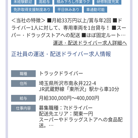
未経験歓迎
高給与
積み下ろし作業ラク
研修制度充実
から！
免許取得支援制度あり
平日休みあり
車通勤可能
ルート確認は先輩との同乗研修を行
い、
＜当社の特徴＞ ■月給33万円以上/賞与年2回 ■ド
1～2ヶ月かけて着実に業務に慣れてい
ライバー1人に対して、専用車両を1台貸与！ ■スー
ただきます。
パー・ドラッグストアへの配送 ■ほぼ固定ルート！
ドライバーデビューもブランクも安心
です。
■1日2運行で配送件数は3~4件！ ■積み込み・納品
運送・配送ドライバー求人詳細へ
は台車やカートラを使用！ ■早上がりも可能で給与
正社員の運送・配送ドライバー求人情報
の減額はナシ！ 国土交通省からも「安全性優良事業
所」認定されています。 配送ルートもほぼ固定なの
で、ルートを一度覚えてしまえば問題ありません！
トラックドライバー
職種
当社は埼玉県所沢市に本社を置く、今年で設立21年
埼玉県所沢市南永井222-4
住所
目の会社です。 「流通を通じて笑顔を作る会社」と
JR武蔵野線「東所沢」駅から車10分
して、お客様の笑顔だけではなく 従業員、そして従
月給300,000円～400,000円
給与
業員の笑顔も守ることを大切にしています！
募集職種：7tドライバー
仕事内容
配送先エリア：関東一円
スーパーやドラッグストアへの食品配
送。
ルートはほぼ固定で、幹線道路を使用
するため道を覚えるのも簡単です。