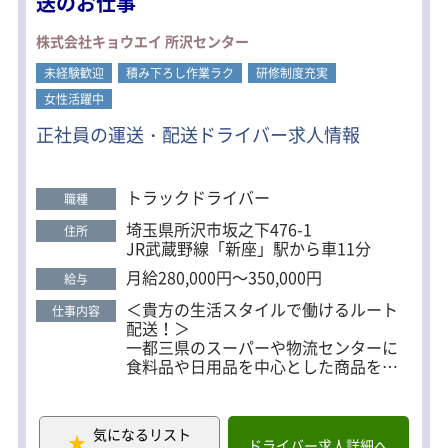
送のお仕事
株式会社キョウエイ 所沢センター
未経験歓迎
積み下ろし作業ラク
研修制度充実
女性活躍中
正社員の運送・配送ドライバー求人情報
トラックドライバー
職種
埼玉県所沢市坂之下476-1
住所
JR武蔵野線「新座」駅から車11分
月給280,000円～350,000円
給与
＜貴方の生活スタイルで働けるルート
仕事内容
配送！＞
一都三県のスーパーや物流センターに
食料品や日用品を中心とした商品を配
送していただきます。
配送先は2～5件でほぼ固定。カゴ車・
番重での納品が中心なのでドライバー
気になるリスト
負担は少なめです。
ドライバー求人詳細へ