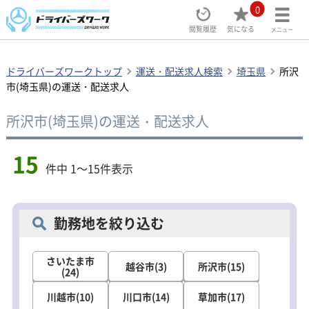
0
閲覧履歴
気になる
メニュー
ドライバーズワークトップ
運送・配送求人検索
埼玉県
所沢
市(埼玉県)の運送・配送求人
所沢市(埼玉県)の運送・配送求人
15
件中 1～15件表示
勤務地を絞り込む
さいたま市
越谷市(3)
所沢市(15)
(24)
川越市(10)
川口市(14)
草加市(17)