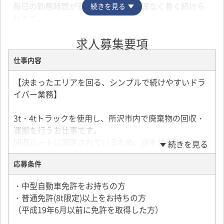
毎日の勤務時間が安定しており、無理なく長く続けら
続きを見る
れます。
求人募集要項
【未経験から始めやすい環境】
特別な経験は必要ありません。
仕事内容
同乗研修やフォロー体制が整っているため、ドライバ
ー未経験の方も安心してスタートできます。
【決まったエリアを回る、シンプルで続けやすいドラ
イバー業務】
【地域に欠かせない仕事】
廃棄物回収は、地域の暮らしを支える社会貢献性の高
3t・4tトラックを使用し、所沢市内で廃棄物の回収・
い仕事です。
運搬を行うお仕事です。
日々の業務を通じて、やりがいを実感できます。
回収ルートは固定されているため、道を覚えてしまえ
続きを見る
ば業務はスムーズ。
応募条件
毎日同じ場所へ行くため、営業もなく落ち着いて働け
この求人へ応募する
る環境です。
・中型自動車免許をお持ちの方
・普通免許(8t限定)以上をお持ちの方
出社後はスケジュール確認を行い、決められたルート
（平成19年6月以前に免許を取得した方）
を巡回。回収後は処理施設へ運搬し、業務終了となり