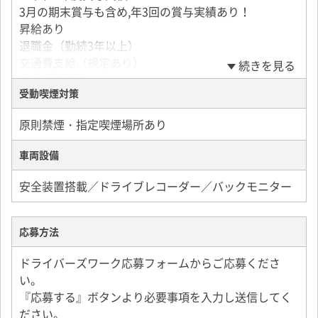
3月の期末賞与も含め,年3回の賞与実績あり！
昇給あり
退職金（勤続3年以上）
交通費支給（規定あり）
続きを見る
社会保険完備
受動喫煙対策
時間外手当
運転手当(3万円)※規定あり
原則禁煙・指定喫煙場所あり
安全手当(1万円)※規定あり
職務精励手当(2万円)※規定あり
車両設備
実務研修制度あり
バイク・車通勤OK
安全装置搭載／ドライブレコーダー／バックモニター
制服貸与
定期健康診断実施(会社全額負担)
ストレスチェック
応募方法
定年65歳
ドライバーズワーク応募フォームからご応募くださ
い。
【交通費内訳】
『応募する』ボタンより必要事項を入力し送信してく
＜公共交通機関利用の場合＞
ださい。