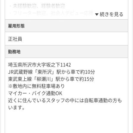
ます。
・未経験歓迎、経験者歓迎
無理な長距離運転や深夜運行はなく、日勤中心の勤務
・フリーター歓迎、社会人デビュー応援
続きを見る
スタイルです。
・ドライバーデビュー応援
雇用形態
・学歴不問・性別不問・ブランクOK
入社後は先輩社員が同乗し、運転や作業の流れを一つ
・既卒、第二新卒歓迎
ずつ丁寧に指導します。
正社員
・20代、30代、40代活躍中
未経験の方でも、段階を踏んで独り立ちできる体制が
異業種からの転職した方や元自営業の方など経歴は
整っています。
勤務地
様々。
年齢、経歴問わず活躍いただける環境です！
埼玉県所沢市大字坂之下1142
JR武蔵野線「東所沢」駅から車で約10分
東武東上線「柳瀬川」駅から車で約15分
※敷地内に無料駐車場あり
マイカー・バイク通勤OK
近くに住んでいるスタッフの中には自転車通勤の方も
います。