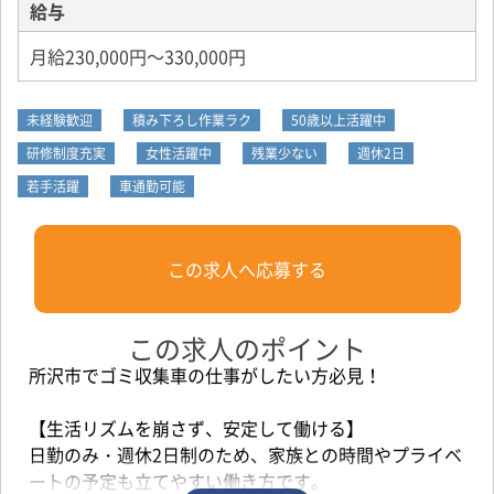
給与
月給230,000円～330,000円
未経験歓迎
積み下ろし作業ラク
50歳以上活躍中
研修制度充実
女性活躍中
残業少ない
週休2日
若手活躍
車通勤可能
この求人へ応募する
この求人のポイント
所沢市でゴミ収集車の仕事がしたい方必見！
【生活リズムを崩さず、安定して働ける】
日勤のみ・週休2日制のため、家族との時間やプライベ
ートの予定も立てやすい働き方です。