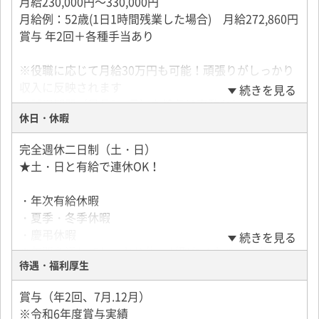
月給230,000円～330,000円
月給例：52歳(1日1時間残業した場合) 月給272,860円
賞与 年2回＋各種手当あり
※役職に応じて月給30万円も可能！頑張りがしっかり
収入に反映されます
続きを見る
※試用期間（最長3ヶ月）も給与は変動なし
休日・休暇
※残業代は全額支給します
完全週休二日制（土・日）
安定した収入が得られるため、生活設計が立てやすい
★土・日と有給で連休OK！
環境です◎
・年次有給休暇
・夏季・冬季休暇
・慶弔休暇
続きを見る
※年間を通してしっかり休みが取れるため、家族や自
待遇・福利厚生
分の予定も大切にできます。
賞与（年2回、7月.12月）
※令和6年度賞与実績