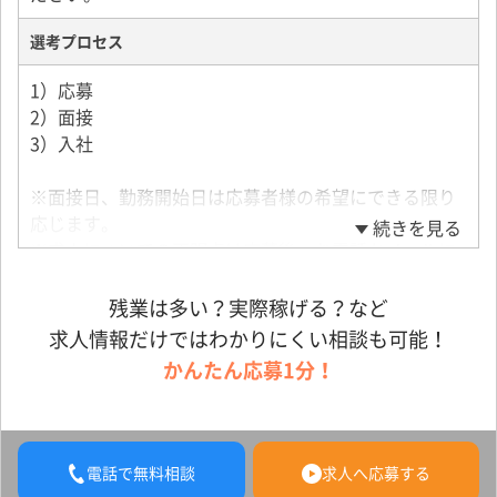
通勤定期代全額支給
＜バイク・車通勤の場合＞
選考プロセス
通勤距離により定めあり
1）応募
2）面接
3）入社
※面接日、勤務開始日は応募者様の希望にできる限り
応じます。
続きを見る
※求人についての不明点は応募後、お電話かメールに
てお問い合わせください。
残業は多い？実際稼げる？など
求人情報だけではわかりにくい相談も可能！
かんたん応募1分！
電話で無料相談
求人へ応募する