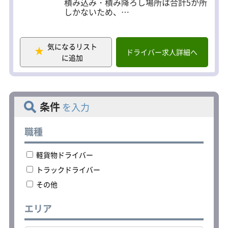
積み込み・積み降ろし場所は合計5か所
しかないため、
未経験の方でもすぐにルートを覚えら
れます。
気になるリスト
＜アパレル製品の店舗配送＞
ドライバー求人詳細へ
に追加
有名アパレルメーカーの店舗配送をお
任せします。
配送エリアは群馬・茨城・栃木、1日の
配送件数は2～3件ほどです。
条件
を入力
＜食品のルート配送＞
パンやお米などの食品を小売店に配送
します。
職種
平均配送件数は4～10件程度です。
軽貨物ドライバー
トラックドライバー
その他
エリア