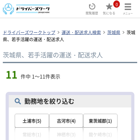
0
閲覧履歴
気になる
メニュー
ドライバーズワークトップ
運送・配送求人検索
茨城県
茨城
県、若手活躍の運送・配送求人
茨城県、若手活躍の運送・配送求人
11
件中 1～11件表示
勤務地を絞り込む
土浦市(5)
古河市(4)
東茨城郡(1)
常総市(1)
神栖市(3)
龍ケ崎市(1)