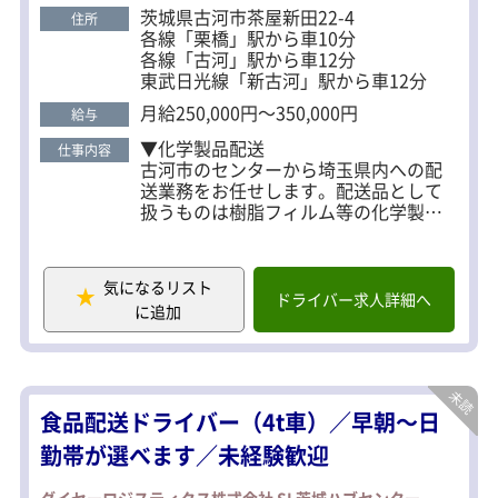
あれば 未経験の方も大歓迎です。是非ご応募くださ
↓
茨城県古河市茶屋新田22-4
住所
い！ ＜大手ならではの充実した福利厚生＞ 頑張るス
8）3：00 つくば営業所到着後、積みお
各線「栗橋」駅から車10分
ろし。
タッフをしっかりと評価する制度があるため、福利
各線「古河」駅から車12分
↓
東武日光線「新古河」駅から車12分
厚生が充実しています。 賞与以外にも「永年勤続表
9）3：30 退勤 お疲れ様でした！
彰（5年・10年・15年）」や、「センター毎の会長
月給250,000円～350,000円
給与
表彰」など、社内での表彰制度あり。 結婚や出産で
▼化学製品配送
仕事内容
の祝い金、退職金制度も完備しています。
古河市のセンターから埼玉県内への配
送業務をお任せします。配送品として
扱うものは樹脂フィルム等の化学製品
です。
未経験の方でも、丁寧に指導します。
気になるリスト
▼食品配送（日ごとにいずれかの運行
ドライバー求人詳細へ
に追加
をお任せします）
・大手菓子メーカーの輸送業務
野木工場（栃木）から新座工場（埼
玉）への洋菓子の輸送業務
食品配送ドライバー（4t車）／早朝～日
・飲料の輸送業務
五霞工場（茨城）～裾野工場（静岡）
勤帯が選べます／未経験歓迎
～館林（群馬）への飲料品輸送業務
ダイセーロジスティクス株式会社 SL茨城ハブセンター