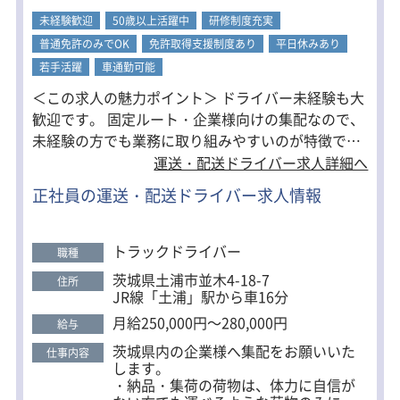
ます！
未経験歓迎
50歳以上活躍中
研修制度充実
普通免許のみでOK
免許取得支援制度あり
平日休みあり
・荷積み・荷降ろしについて
フォークリフトやハンドリフトを使っ
若手活躍
車通勤可能
て行うので
＜この求人の魅力ポイント＞ ドライバー未経験も大
体力的な負担も少なく、女性の方でも
出来ます。
歓迎です。 固定ルート・企業様向けの集配なので、
未経験の方でも業務に取り組みやすいのが特徴で
す。 ・未経験でも月給250,000円～280,000円 ・大
運送・配送ドライバー求人詳細へ
型連休あり、祝日もお休み ・女性でも作業しやすい
正社員の運送・配送ドライバー求人情報
重さの荷物 ・賞与年2回支給 ・残業時間は1日30分
～40分ほど！
トラックドライバー
職種
茨城県土浦市並木4-18-7
住所
JR線「土浦」駅から車16分
月給250,000円～280,000円
給与
茨城県内の企業様へ集配をお願いいた
仕事内容
します。
・納品・集荷の荷物は、体力に自信が