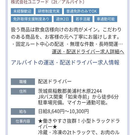
て、
株式会社ユニフード（2t／アルバイト）
顔なじみのお客様が多く、無理な要求
未経験歓迎
や急な変更も少ないので、
研修制度充実
普通免許のみでOK
配送先でのやり取りもスムーズに落ち
免許取得支援制度あり
週休2日
若手活躍
車通勤可能
着いて働ける環境です。
扱う商品は飲食店様向けのお肉がメイン。こだわり
ドライバーとしても安心して、丁寧な
仕事に集中できます！
のある商品を、お客様の元へ丁寧にお届けします。
・固定ルート中心の配送 ・無理な件数・長時間運転
【フォロー体制を整えています】
はなし ・お客様と会話できるから飽きずに働ける！
運送・配送ドライバー求人詳細へ
入社後は、先輩が同乗してルートや商
品知識を丁寧に教えるので、未経験の
・営業ノルマなし 【こんな方にピッタリ】 配送＋人
アルバイトの運送・配送ドライバー求人情報
方でもご安心ください。
との関わりにやりがいを感じたい方 コミュニケーシ
ョン力を活かして働きたい方 営業やマネジメントに
【キャリアアップも可能】
もチャレンジしてみたい方 食に関わる仕事に興味が
希望があれば、営業提案やチーム育成
配送ドライバー
職種
などにもチャレンジ可能！
ある方 自主性をもって、能動的に仕事に取り組みた
茨城県稲敷郡美浦村木原2244
住所
ドライバーメンバーのサポート・マネ
い方 現状を変えたい、新しい環境で自分を成長させ
JRバス関東「如来寺前」から徒歩6分
ジメントなど
たい方 【他にも】 アルバイト対象の賞与年2回・年
駐車場完備。マイカー通勤可能。
「ただのドライバー」で終わらない、
度末業績手当あり！ 社割ありでお肉の購入がおトク
成長できる職場です。
日給8,640円～10,300円
給与
に出来ます！ など
★働きやすさ抜群！小型トラックドラ
【配送エリア】
仕事内容
イバー★
茨城県全域／千葉／埼玉／東京
冷蔵・冷凍の2tトラックで、お肉のル
※担当エリアは経験・適性に応じて決