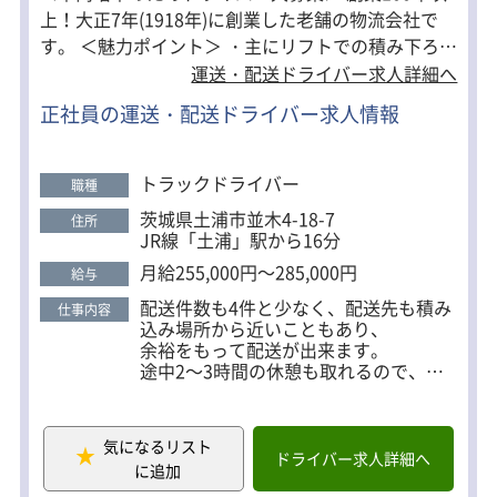
上！大正7年(1918年)に創業した老舗の物流会社で
す。 ＜魅力ポイント＞ ・主にリフトでの積み下ろし
のため、身体への負担が少ない！ ・土日祝日休み ・
運送・配送ドライバー求人詳細へ
賞与年2回支給 ・フォークリフトなどの資格支援制
正社員の運送・配送ドライバー求人情報
度も充実 ＜身体の負担も少なめ＞ 長時間労働になら
ないようなルートで配送先・件数を組んでいるの
で、残業や長時間労働はありません！ 基本配送エリ
トラックドライバー
職種
アは固定になりますので、すぐに覚えられます！ ＜
茨城県土浦市並木4-18-7
住所
プライベートも充実＞ 週末のお休みはもちろん、
JR線「土浦」駅から16分
GW・お盆・年末年始などの長期休暇もしっかり取
月給255,000円～285,000円
給与
れる環境です。
配送件数も4件と少なく、配送先も積み
仕事内容
込み場所から近いこともあり、
余裕をもって配送が出来ます。
途中2～3時間の休憩も取れるので、初
めてのドライバーにも始めやすいお仕
事です！！
気になるリスト
＜1日の流れの例＞
ドライバー求人詳細へ
に追加
7：00～ 出勤・点呼
7：30～ 水戸市の倉庫へ直行