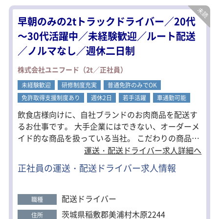
また、配送以外の時間は食材の仕分け
早朝のみの2tトラックドライバー／20代
や梱包を担当。
1日の流れが決まっているので、自分の
～30代活躍中／未経験歓迎／ルート配送
ペースで働きやすい環境です。
／ノルマなし／週休二日制
積み降ろしは手作業ですが、荷物は
10kg前後。
株式会社ユニフード（2t／正社員）
女性も持てる程度なので、実際に女性
未経験歓迎
ドライバーも多数活躍しています。
研修制度充実
普通免許のみでOK
免許取得支援制度あり
週休2日
若手活躍
車通勤可能
【1日の流れ】
飲食店様向けに、自社ブランドのお肉商品を配送す
7：45 仕分け作業
9：45 検品・積荷作業
るお仕事です。 大手企業にはできない、オーダーメ
10：45 配送
イド的な商品を扱っている当社。 こだわりの商品
14：45 納品
を、お客様の元に丁寧にお届けをお願いします！ ＜
運送・配送ドライバー求人詳細へ
15：25 営業所帰着
17：00 退勤
求人のポイント＞ ・担当エリアの固定ルート配送 ・
正社員の運送・配送ドライバー求人情報
無理な件数の配達なし！ ・長時間の運転はなし！ 荷
物を運ぶだけのドライバーとは違い、 「前回お届け
のお肉、どうでしたか?」 「おすすめの商品がある
配送ドライバー
職種
んですが、いかがですか？」 と自社商品について話
茨城県稲敷郡美浦村木原2244
住所