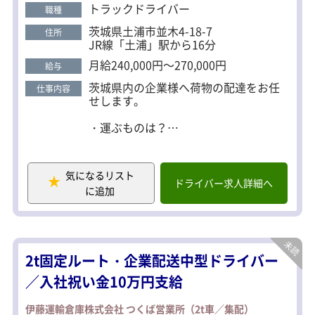
で、残業や長時間労働はありません！ 基本配送エリ
トラックドライバー
職種
アは固定になりますので、すぐに覚えられます！ ＜
茨城県土浦市並木4-18-7
住所
プライベートも充実＞ 週末のお休みはもちろん、
JR線「土浦」駅から16分
GW・お盆・年末年始などの長期休暇もしっかり取
月給240,000円～270,000円
給与
れる環境です。
茨城県内の企業様へ荷物の配達をお任
仕事内容
せします。
・運ぶものは？
PC、工業用・自動車用部品、事務用品
など会社・工場・お店などで
使われるあらゆるものを運んでいま
気になるリスト
す！
ドライバー求人詳細へ
に追加
・どこに運ぶの？
土浦にて荷積みを行い、県西～県南方
面の一般企業・工場・お店へ配送。
2t固定ルート・企業配送中型ドライバー
・運転距離や件数は？
1日平均150km～200kmほど！
／入社祝い金10万円支給
配送件数は15件程度からスタートし、
伊藤運輸倉庫株式会社 つくば営業所（2t車／集配）
慣れてきたら最終的に25件程度配送し