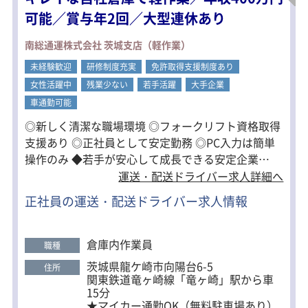
可能／賞与年2回／大型連休あり
南総通運株式会社 茨城支店（軽作業）
未経験歓迎
研修制度充実
免許取得支援制度あり
女性活躍中
残業少ない
若手活躍
大手企業
車通勤可能
◎新しく清潔な職場環境 ◎フォークリフト資格取得
支援あり ◎正社員として安定勤務 ◎PC入力は簡単
操作のみ ◆若手が安心して成長できる安定企業
1942年設立の老舗企業。 関東に10拠点を展開する
運送・配送ドライバー求人詳細へ
安定企業です。 景気に左右されにくい基盤と、充実
正社員の運送・配送ドライバー求人情報
の福利厚生で 正社員の定着率は9割以上。 未経験か
らスタートした若手も多数活躍中。 「将来も安心で
きる会社で働きたい」 そんな方にぴったりの環境で
倉庫内作業員
職種
す。
茨城県龍ケ崎市向陽台6-5
住所
関東鉄道竜ヶ崎線「竜ヶ崎」駅から車
15分
★マイカー通勤OK（無料駐車場あり）