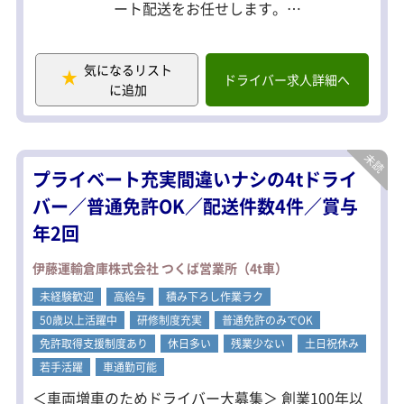
ート配送をお任せします。
定します。
◆積み降ろしは台車を利用！
体への負担が少なく、安心して続けら
気になるリスト
れるお仕事です。
ドライバー求人詳細へ
に追加
◆配送先は個人経営の飲食店が中心
曜日ごとにルートが決まっているの
で、覚えやすく安心♪
カーナビ付き車両で土地勘がなくても
プライベート充実間違いナシの4tドライ
大丈夫！
バー／普通免許OK／配送件数4件／賞与
◆働き方は柔軟に対応！
年2回
「本業優先」「副業との両立」もOK。
忙しい時は【週1日勤務】からシフト相
談できます。
伊藤運輸倉庫株式会社 つくば営業所（4t車）
未経験歓迎
＜配送エリア＞
高給与
積み下ろし作業ラク
千葉：松戸、柏、流山
50歳以上活躍中
研修制度充実
普通免許のみでOK
茨城：筑波、土浦
免許取得支援制度あり
休日多い
残業少ない
土日祝休み
若手活躍
車通勤可能
＜車両増車のためドライバー大募集＞ 創業100年以