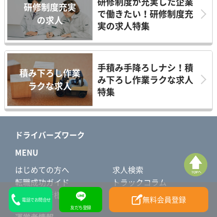
研修制度が充実した企業
研修制度充実
で働きたい！研修制度充
の求人
実の求人特集
手積み手降ろしナシ！積
積み下ろし作業
み下ろし作業ラクな求人
ラクな求人
特集
ドライバーズワーク
MENU
はじめての方へ
求人検索
転職成功ガイド
トラックコラム
採用担当者様へ
タクシー求人はこちら
無料会員登録
電話でお問合せ
友だち登録
運営者情報