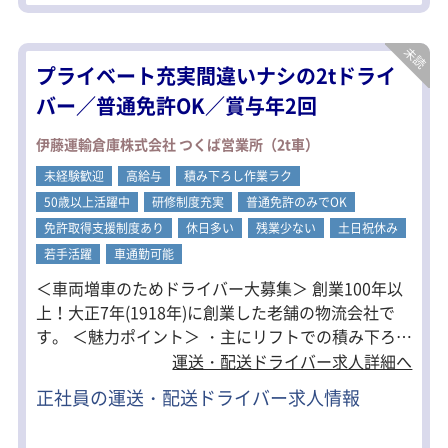
8：30～ 荷積み
9：30～ 百貨店へ
10：00～ 荷下ろし
プライベート充実間違いナシの2tドライ
11：00～ 休憩（2.5時間程度）
14：00～ 水戸・笠間の荷主さんの所へ
バー／普通免許OK／賞与年2回
２件ほど荷積み
16：00～ 土浦の倉庫へ出発
伊藤運輸倉庫株式会社 つくば営業所（2t車）
17：00～ 荷下ろし
18：00～ 事務所へ戻り、帰宅！
未経験歓迎
高給与
積み下ろし作業ラク
50歳以上活躍中
研修制度充実
普通免許のみでOK
免許取得支援制度あり
休日多い
残業少ない
土日祝休み
若手活躍
車通勤可能
＜車両増車のためドライバー大募集＞ 創業100年以
上！大正7年(1918年)に創業した老舗の物流会社で
す。 ＜魅力ポイント＞ ・主にリフトでの積み下ろし
のため、身体への負担が少ない！ ・土日祝日休み ・
運送・配送ドライバー求人詳細へ
賞与年2回支給 ・フォークリフトなどの資格支援制
正社員の運送・配送ドライバー求人情報
度も充実 ＜身体の負担も少なめ＞ 長時間労働になら
ないようなルートで配送先・件数を組んでいるの