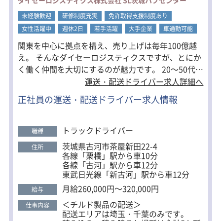
未経験歓迎
研修制度充実
免許取得支援制度あり
女性活躍中
週休2日
若手活躍
大手企業
車通勤可能
関東を中心に拠点を構え、売り上げは毎年100億越
え。 そんなダイセーロジスティクスですが、とにか
く働く仲間を大切にするのが魅力です。 20～50代を
中心に､未経験スタートのドライバーが多く活躍して
運送・配送ドライバー求人詳細へ
おり、中には女性ドライバーも！ 普段からスタッフ
正社員の運送・配送ドライバー求人情報
同士のコミュニケーションも多く、仲が良いのも特
徴的です。 ＜未経験の方大歓迎＞ 従業員が大事にし
ている「SMILE＆CLEAN」の理念に共感できる方で
トラックドライバー
職種
あれば 未経験の方も大歓迎です。是非ご応募くださ
茨城県古河市茶屋新田22-4
住所
い！ ＜大手ならではの充実した福利厚生＞ 頑張るス
各線「栗橋」駅から車10分
タッフをしっかりと評価する制度があるため、福利
各線「古河」駅から車12分
東武日光線「新古河」駅から車12分
厚生が充実しています。 賞与以外にも「永年勤続表
彰（5年・10年・15年）」や、「センター毎の会長
月給260,000円～320,000円
給与
表彰」など、社内での表彰制度あり。 結婚や出産で
＜チルド製品の配送＞
仕事内容
の祝い金、退職金制度も完備しています。
配送エリアは埼玉・千葉のみです。