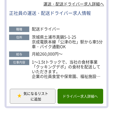
休日120日以上！夏季・年末年始・GWの長期休暇も
運送・配送ドライバー求人詳細へ
あり、プライベートも充実。 ■未経験から安心スタ
正社員の運送・配送ドライバー求人情報
ート 普通免許（AT限定可）があればOK！ 配送先は
決まったルートなので、道を覚えればスムーズに続
けられます。 ■キャリアアップも可能 ドライバーか
配送ドライバー
職種
ら所長など管理職への道も！長くキャリアを築ける
茨城県土浦市真鍋5-1-25
住所
環境です。
京成電鉄本線「公津の杜」駅から車5分
車・バイク通勤OK
月給260,000円～
給与
1～1.5tトラックで、当社の食材事業
仕事内容
「クッキングデポ」の食材を配送して
いただきます。
企業の社員食堂や保育園、福祉施設な
どへ、毎日の「食」を支える大切なお
仕事です。
気になるリスト
配送は決まったルートに沿って行うた
ドライバー求人詳細へ
に追加
め、道を覚えてしまえば安心。
毎日ほぼ同じルートなので、安定感を
持って働けます。