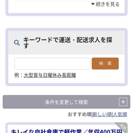
キーワードで運送・配送求人を探
す
例：
大型
賞与
日曜休み
長距離
条件を変更して検索
|
|
キレイな自社倉庫で軽作業／年収400万円