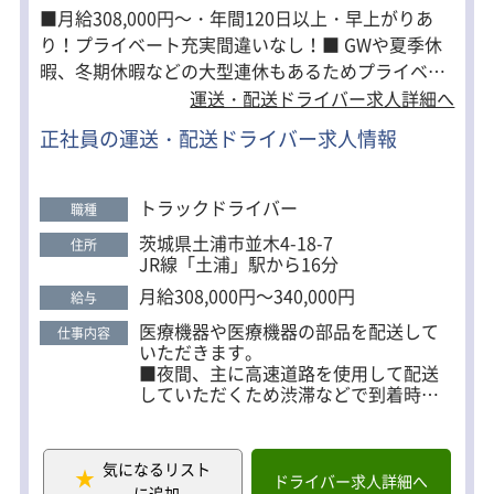
■月給308,000円～・年間120日以上・早上がりあ
り！プライベート充実間違いなし！■ GWや夏季休
暇、冬期休暇などの大型連休もあるためプライベー
ト×仕事の両立がしやすいのがこのお仕事の特徴で
運送・配送ドライバー求人詳細へ
す。 ぜひ働きやすさ抜群の環境が備わった当社で最
正社員の運送・配送ドライバー求人情報
後の転職をしませんか？ ■魅力ポイント■ ・主にリ
フトでの積み下ろしのため、身体への負担が少な
い！ ・夜間・高速道路を使用しての配送なので渋滞
トラックドライバー
職種
などに巻き込まれにくい！ ・土日祝日休み ・賞与年
茨城県土浦市並木4-18-7
住所
2回支給 ・フォークリフトなどの資格支援制度も充
JR線「土浦」駅から16分
実
月給308,000円～340,000円
給与
医療機器や医療機器の部品を配送して
仕事内容
いただきます。
■夜間、主に高速道路を使用して配送
していただくため渋滞などで到着時間
が遅れることが少ないのが特徴です。
■主にフォークリフト・ハンドリフト
を用いて作業していただくため、身体
気になるリスト
への負担が少な目です。
ドライバー求人詳細へ
に追加