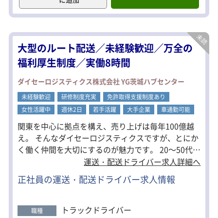
■配送ルートは2か所のため、未経験の
方でも業務が覚えやすい！
＜1日の流れの例＞
1）17：00 出勤・点呼後センターへ出
大型のルート配送／未経験歓迎／万全の
発
↓
福利厚生制度／実働8時間
2）18：00 霞ヶ浦の物流センターへ到
着
ダイセーロジスティクス株式会社 YG茨城ハブセンター
↓
3）18：30 配送先へ運ぶ荷物を積み込
未経験歓迎
研修制度充実
免許取得支援制度あり
み、営業所に戻る。
女性活躍中
週休2日
若手活躍
大手企業
車通勤可能
↓
4）18：45 つくば営業所に到着後荷物
関東を中心に拠点を構え、売り上げは毎年100億越
の積み込み。積み込み後、高速道路を
え。 そんなダイセーロジスティクスですが、とにか
使用して配送先へ出発。
く働く仲間を大切にするのが魅力です。 20～50代を
↓
5）20：30 品川区の配送先に到着。そ
中心に､未経験スタートのドライバーが多く活躍して
運送・配送ドライバー求人詳細へ
の後積み下ろし。
おり、中には女性ドライバーも！ 普段からスタッフ
↓
正社員の運送・配送ドライバー求人情報
同士のコミュニケーションも多く、仲が良いのも特
6）21：45 千葉県野田市のセンターへ
徴的です。 ＜未経験の方大歓迎＞ 従業員が大事にし
到着、積み込み。
↓
ている「SMILE＆CLEAN」の理念に共感できる方で
トラックドライバー
職種
7）24：00 積み込み完了後、休憩。