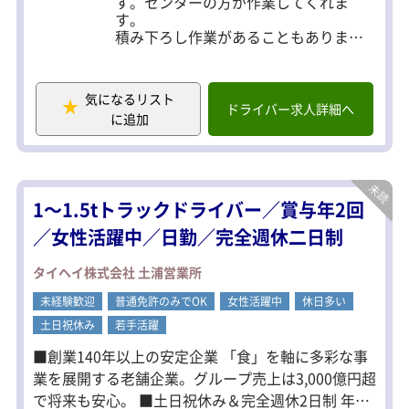
からの方でも安心して働いていただけるように格安
す。センターの方が作業してくれま
す。
の寮を完備しています。 ご興味がある方は、お気兼
積み下ろし作業があることもあります
ねなくご相談ください♪
が、必ず積み下ろし手当が付きます！
※積み下ろし手当6,000円～10,000円
頑張った分、給与に反映されます！
気になるリスト
ドライバー求人詳細へ
に追加
＜1日の流れ＞
5：00 点呼 & アルコールチェック
5：30 港に向けて出発！
6：00 シャーシ セッティング
10：00 配送先・集荷先にて作業開始
1～1.5tトラックドライバー／賞与年2回
※この作業工程を2～4回繰り返します
17：00 帰社 & 終了の点呼
／女性活躍中／日勤／完全週休二日制
＜試用期間＞
タイヘイ株式会社 土浦営業所
初心者3ヶ月
・免許なし／総額22万(見込み32時間4
未経験歓迎
普通免許のみでOK
女性活躍中
休日多い
万円／残業代超過分支給）
土日祝休み
若手活躍
・免許あり／日当1万円＋残業代
経験者1週間程度
■創業140年以上の安定企業 「食」を軸に多彩な事
免許取得制度利用者5ヶ月
業を展開する老舗企業。グループ売上は3,000億円超
※社内研修1日
で将来も安心。 ■土日祝休み＆完全週休2日制 年間