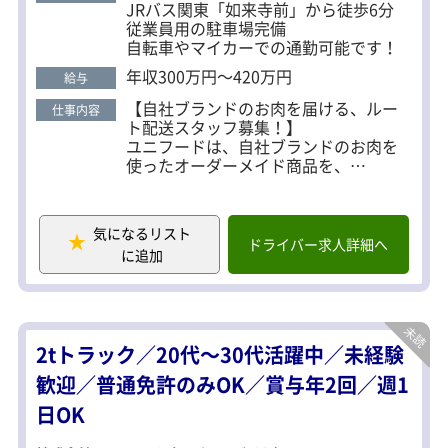
す、運転業務だけではないやりがいがあります！ ＜
JRバス関東「如来寺前」から徒歩6分
未経験も安心のサポート体制＞ 入社後は先輩社員が
従業員用の駐車場完備
自転車やマイカーでの通勤可能です！
イチから丁寧に仕事を教えます。 運転する車両はバ
ックアイモニター付きの小さいトラックなので、 ド
年収300万円～420万円
給与
ライバーの仕事が初めての方もご安心ください。 ＜
【自社ブランドのお肉を届ける、ルー
仕事内容
キャリアアップのチャンスも＞ 配送業務に慣れてき
ト配送スタッフ募集！】
たら、チームメンバーの育成や業務管理などにも挑
ユニフードは、自社ブランドのお肉を
使ったオーダーメイド商品を、
戦できます！ ゆくゆくは、営業戦略の立案やサービ
主に小規模な飲食店様向けにお届けし
ス改善など、 会社の中核を担う存在としての活躍を
ています。
期待しています。 【こんな方にピッタリ】 ・運転業
気になるリスト
▼具体的には…
務だけでなく、少しは人と話したい方 ・今後、営業
ドライバー求人詳細へ
に追加
・鶏肉のルート配送（1日20～30件程
やマネジメントにもチャレンジしてみたい方 ・お肉
度）
や食品に関わる仕事に興味がある方
・担当エリアの顧客の情報管理
・配送手配・荷造り
※積み降ろし方法は台車を使用しま
2tトラック／20代～30代活躍中／未経験
す。
重量物はありません。
歓迎／普通免許のみOK／賞与年2回／週1
日OK
配送先はほぼ固定ルート。
お客様との関係性はとても安定してい