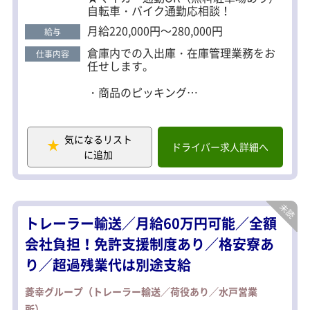
自転車・バイク通勤応相談！
月給220,000円～280,000円
給与
倉庫内での入出庫・在庫管理業務をお
仕事内容
任せします。
・商品のピッキング
・ラベル貼り、伝票作成
・在庫データの入力（簡単なPC操作）
・フォークリフトでの運搬作業
気になるリスト
ドライバー求人詳細へ
に追加
※フォークリフト免許は入社後に取得
可能（取得支援制度あり）
※応募時は必須ではありません
単純作業だけではなく、
トレーラー輸送／月給60万円可能／全額
在庫管理なども担当するため、
「作業＋管理」の両方を身につけられ
会社負担！免許支援制度あり／格安寮あ
る環境です。
り／超過残業代は別途支給
◆未経験でも安心の理由
扱う作業はシンプルで覚えやすい内
菱幸グループ（トレーラー輸送／荷役あり／水戸営業
容。
所）