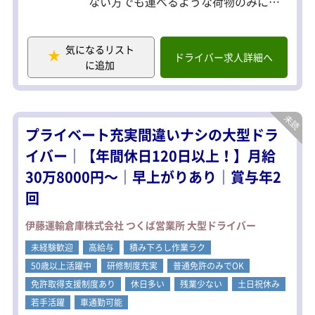
ない方でも運べるような荷物のみにな
ります。
配達エリア：茨城県内
気になるリスト
件数：約30件前後
ドライバー求人詳細へ
に追加
※所要時間により前後します
プライベート充実間違いナシの大型ドラ
イバー｜【年間休日120日以上！】月給
30万8000円～｜早上がりあり｜賞与年2
回
伊藤運輸倉庫株式会社 つくば営業所 大型ドライバー
未経験歓迎
高給与
積み下ろし作業ラク
50歳以上活躍中
研修制度充実
普通免許のみでOK
免許取得支援制度あり
休日多い
残業少ない
土日祝休み
若手活躍
車通勤可能