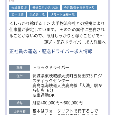
入社後は先輩がマンツーマンで丁寧に
指導します。
未経験歓迎
普通免許のみでOK
免許取得支援制度あり
若手活躍
車通勤可能
リモート面接可能
「倉庫作業が初めて」
「フォーク資格をこれから取りたい」
＜しっかり稼げる！＞ 大手物流会社との提携により
そんな方も大歓迎です
仕事量が安定しています。 そのため案件に左右され
ることがないので、毎月しっかりと稼ぐことができ
ます。 中には、入社2年目で年収600万円を超える先
運送・配送ドライバー求人詳細へ
輩もおり、頑張った分はしっかり給与に反映される
正社員の運送・配送ドライバー求人情報
環境です！！ ドライバーになりたい方、ドライバー
で稼ぎたい方、ぜひご応募ください！ ＜普通免許の
みで応募OK！業界未経験から即戦力へ＞ 資格支援
トラックドライバー
職種
制度があるため普通免許から挑戦できます。(条件あ
茨城県東茨城郡大洗町五反田333 ロジ
住所
り) まず入社後、オートマからミッションに変更し
スティックセンター
ていただきます。 その後は、順番に資格を取得して
鹿島臨海鉄道大洗鹿島線「大洗」駅か
ら徒歩16分
いきましょう！ 未経験から入社して、ほとんどの先
※車通勤OK
輩ドライバーが2年目には即戦力として活躍中！ ＜
月給400,000円～600,000円
営業所から徒歩1分！格安寮完備！＞ 家から遠くて
給与
通えるか不安……という方もご安心ください！ 地方
基本はフォークリフトで荷下ろしで
仕事内容