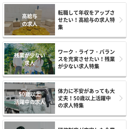
転職して年収をアップさ
高給与
せたい！高給与の求人特
の求人
集
ワーク・ライフ・バラン
残業が少ない
スを充実させたい！残業
求人
が少ない求人特集
体力に不安があっても大
50歳以上
丈夫！50歳以上活躍中
活躍中の求人
の求人特集