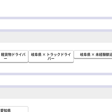
× 軽貨物ドライバ
岐阜県 × トラックドライ
岐阜県 × 未経験歓
ー
バー
愛知県