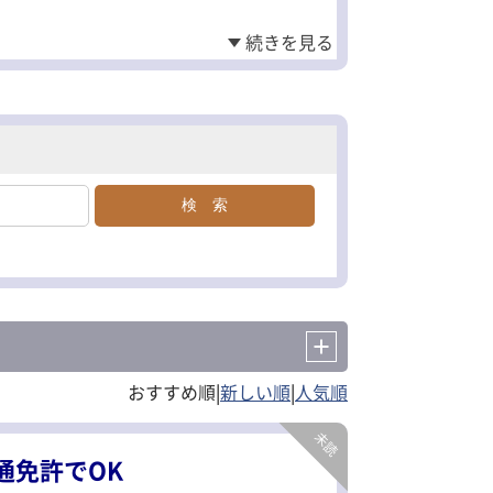
|
|
通免許でOK