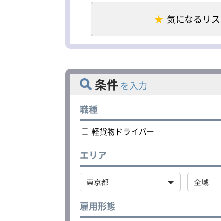
・積み地は四日市・名古屋
気になるリス
距離や案件によって収入も
「体を張って仕事したい」
現場を支える大切な任務を
【安心の研修体制】
入社後まずは 約3ヶ月間の
先輩が横について運転や作
条件
を入力
きます。
さらに、独り立ちまでに 「
職種
資格取得も会社がしっかり
す。
軽貨物ドライバー
エリア
雇用形態