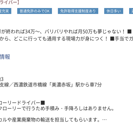
ドライバー】
度充実
普通免許のみでOK
免許取得支援制度あり
休日多い
～、バリバリやれば月50万も夢じゃない！ ■「手に職」がつく！ 3ヶ月の同乗研修
も通用する現場力が身につく！ ■手当でガッツリ加算！ 長距離手当・住宅手
当・家族手当…頑張った分は全部給与になる！ ■休みもしっかり！ 完全週休2日
情報
3
線支線／西濃鉄道市橋線「美濃赤坂」駅から車7分
ローリードライバー■
クローリーで行うため手積み・手降ろしはありません。
カルや産業廃棄物の輸送を担当してもらいます。
あり（ローテーション制／希望考慮）
み・移動のみの日もあり