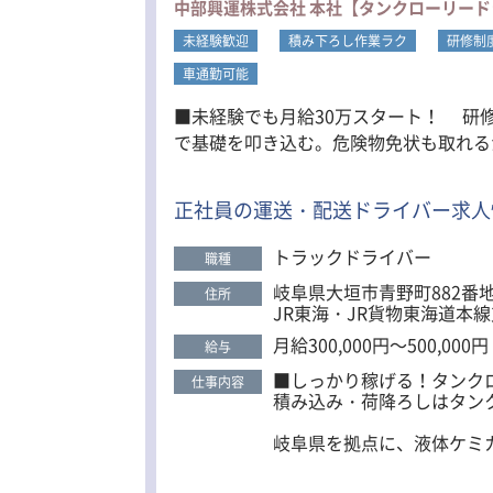
中部興運株式会社 本社【タンクローリー
未経験歓迎
積み下ろし作業ラク
研修制
車通勤可能
■未経験でも月給30万スタート！ 研修が終われば34万
で基礎を叩き込む。危険物免状も取れるから、どこに行って
正社員の運送・配送ドライバー求人
トラックドライバー
職種
岐阜県大垣市青野町882番地
住所
JR東海・JR貨物東海道本
月給300,000円～500,000円
給与
■しっかり稼げる！タンク
仕事内容
積み込み・荷降ろしはタン
岐阜県を拠点に、液体ケミ
・週1～2回の泊まり運行
・積み込みのみ・降ろしの