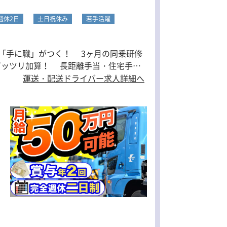
週休2日
土日祝休み
若手活躍
＋長期連休アリ。ガッツリ働いて、ガッツリ休める。
運送・配送ドライバー求人詳細へ