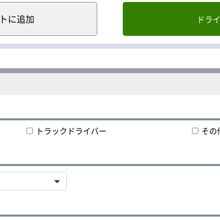
、降ろし地は北陸三県・岡山・神戸・大阪・千葉・東北。
ト
に追加
ドラ
大きく変動し、やればやるほど稼げる環境です。
「男らしく稼ぎたい」そんな人にピッタリ。
担いながら、月収50万円以上も目指せます！
同乗研修。
業の流れをイチから教えるので、未経験でも安心してスタート
乙種第4類危険物取扱者免状」 を取得。
サポートするので、働きながら確かなスキルを身につけられま
トラックドライバー
その