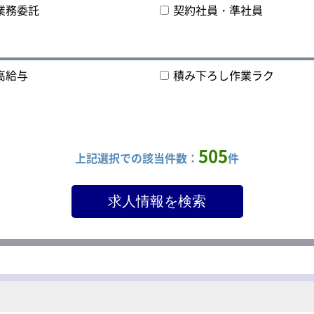
業務委託
契約社員・準社員
高給与
積み下ろし作業ラク
505
上記選択での該当件数：
件