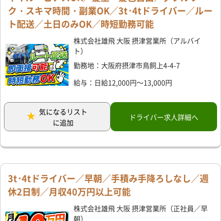
ク・スキマ時間・副業OK／3t･4tドライバー／ルー
ト配送／土日のみOK／時短勤務可能
株式会社雄飛 大阪 摂津営業所（アルバイ
ト）
勤務地：大阪府摂津市鳥飼上4-4-7
給与：日給12,000円～13,000円
気になるリスト
ドライバー求人詳細へ
に追加
3t･4tドライバー／早朝／手積み手降ろしなし／週
休2日制／月収40万円以上可能
株式会社雄飛 大阪 摂津営業所（正社員／早
朝）