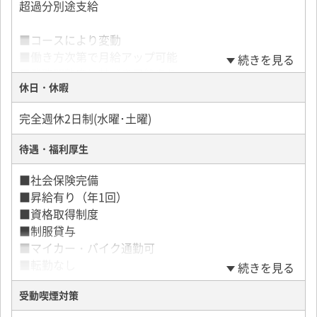
超過分別途支給
■コースにより変動
■働き方次第で月給アップ可能
続きを見る
■業務習熟度に基づき昇給あり
休日・休暇
先輩ドライバーには月収40万円以上稼ぐ人もいます
完全週休2日制(水曜･土曜)
待遇・福利厚生
■社会保険完備
■昇給有り（年1回）
■資格取得制度
■制服貸与
■マイカー・バイク通勤可
■転勤なし
続きを見る
受動喫煙対策