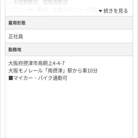
・未経験歓迎、経験者歓迎
【働きやすい環境も充実】
られます！
・フリーター歓迎、社会人デビュー応援
・即面接＆最短翌日勤務OK
続きを見る
・ドライバーデビュー応援
・マイカー／バイク通勤OK
＜勤務地多数あり＞
雇用形態
・学歴不問、ブランクOK
・柔軟な勤務形態あり
摂津市鳥飼上4-4-7（摂津営業所）
・既卒、第二新卒歓迎
・近距離メインで無理なく働ける
高槻市柱本6-41（高槻営業所）
正社員
・20代、30代、40代活躍中
・固定ルート中心で覚えやすい
大阪市住之江区（南港営業所）
勤務地
For non-Japanese nationals, please apply only if
この求人へ応募する
you are able to read, write, and converse in
大阪府摂津市鳥飼上4-4-7
Japanese as required for the job.
大阪モノレール「南摂津」駅から車10分
■マイカー・バイク通勤可