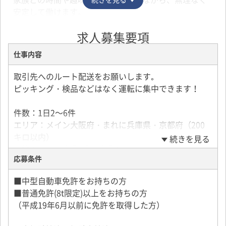
安定して働けます。
求人募集要項
【未経験からプロドライバーへ】
研修＋先輩スタッフの同乗指導があるため、未経験の
仕事内容
方も安心スタート。
近距離メインのルート配送なので、長距離運転や複雑
取引先へのルート配送をお願いします｡
な道順を覚える負担も少なめです。
ピッキング・検品などはなく運転に集中できます！
「運転を仕事にしたい」「ドライバーに挑戦したい」
という方をしっかりサポートします。
件数：1日2～6件
エリア：メイン大阪府・まれに兵庫県・京都府（200
【経験者にも選ばれる働きやすさ】
キロ以内）
続きを見る
手積み・手降ろしはほとんどなく、ピッキングや検品
荷物：ドライ商品･冷蔵食品など
作業もありません。
応募条件
積込方法：カゴ台車なので、手積み・手降ろしなし
体への負担を抑えながら、配送業務に集中できる環境
■中型自動車免許をお持ちの方
です。
＜研修しっかり＞
■普通免許(8t限定)以上をお持ちの方
「無理なく長く続けたい」「黙々と仕事をしたい」と
横乗りの同乗研修2日～3週間程度、習熟度に合わせて
（平成19年6月以前に免許を取得した方）
いう方にもオススメです。
あるので、
経験者の方も、未経験者の方も安心してお仕事を始め