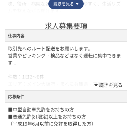
味、役所・病院などの予定にも使いやすく、生活リズ
続きを見る
ムを整えながら働けます。
求人募集要項
【未経験からプロドライバーへ】
研修＋先輩スタッフの同乗指導で、仕事の流れをイチ
仕事内容
から丁寧にサポート。
近距離メインのルート配送なので、長距離運転や複雑
取引先へのルート配送をお願いします｡
な道順を覚える負担も少なめです。
営業やピッキング・検品などはなく運転に集中できま
「運転を仕事にしたい」「ドライバーに挑戦したい」
す！
という方にも始めやすいお仕事です。
件数：1日2～6件
【経験者にも選ばれる働きやすさ】
エリア：メイン大阪府・まれに兵庫県・京都府（200
続きを見る
手積み・手降ろしはほとんどなく、ピッキングや検品
キロ以内）
作業もありません。
応募条件
荷物：ドライ商品･冷蔵食品など
体への負担を抑えながら、配送業務に集中できる環境
積込方法：カゴ台車なので、手積み・手降ろしなし
■中型自動車免許をお持ちの方
です。
■普通免許(8t限定)以上をお持ちの方
「無理なく長く続けたい」「黙々と仕事をしたい」と
＜研修しっかり＞
（平成19年6月以前に免許を取得した方）
いう方にもピッタリです。
横乗りの同乗研修2日～3週間程度、習熟度に合わせて