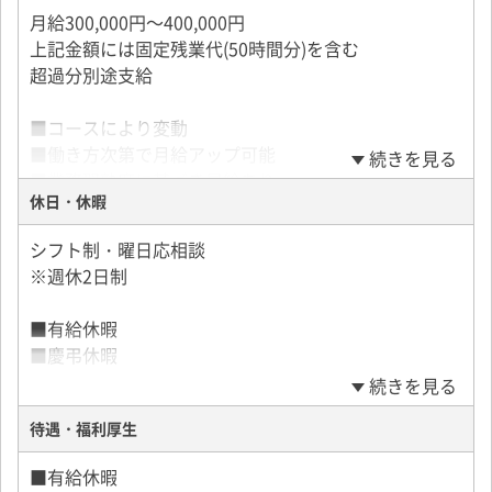
月給300,000円～400,000円
上記金額には固定残業代(50時間分)を含む
超過分別途支給
■コースにより変動
■働き方次第で月給アップ可能
続きを見る
■業務習熟度に基づき昇給あり
休日・休暇
先輩ドライバーには月収40万円以上稼ぐ人もいます
シフト制・曜日応相談
※週休2日制
■有給休暇
■慶弔休暇
続きを見る
待遇・福利厚生
■有給休暇