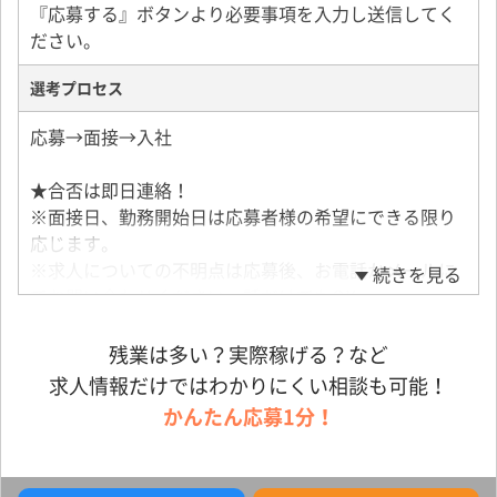
『応募する』ボタンより必要事項を入力し送信してく
ださい。
選考プロセス
応募→面接→入社
★合否は即日連絡！
※面接日、勤務開始日は応募者様の希望にできる限り
応じます。
※求人についての不明点は応募後、お電話かメールに
続きを見る
てお問い合わせください。話だけでもOK
※面接地／大阪府摂津市鳥飼上4-4-7
アクセス／大阪モノレール「南摂津」駅から車10分
残業は多い？実際稼げる？など
求人情報だけではわかりにくい相談も可能！
かんたん応募1分！