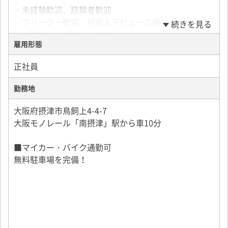
あるので、
・未経験歓迎、経験者歓迎
【働きやすい環境も充実】
経験者の方も、未経験者の方も安心してお仕事を始め
・フリーター歓迎、社会人デビュー応援
・即面接＆最短翌日勤務OK
続きを見る
られます！
・ドライバーデビュー応援
・マイカー／バイク通勤OK
雇用形態
・学歴不問、性別不問、ブランクOK
・柔軟な勤務形態あり
＜勤務地多数あり＞
・既卒、第二新卒歓迎
・固定ルート中心で仕事を覚えやすい
★ご希望の営業所を教えてください♪
正社員
・20代、30代、40代、50代、60代活躍中
摂津市鳥飼上4-4-7（摂津営業所）
★60代未経験も歓迎
高槻市柱本6-41（高槻営業所）
勤務地
この求人へ応募する
大阪市住之江区（南港営業所）
For non-Japanese nationals, please apply only if
大阪府摂津市鳥飼上4-4-7
you are able to read, write, and converse in
大阪モノレール「南摂津」駅から車10分
Japanese as required for the job.
■マイカー・バイク通勤可
無料駐車場を完備！