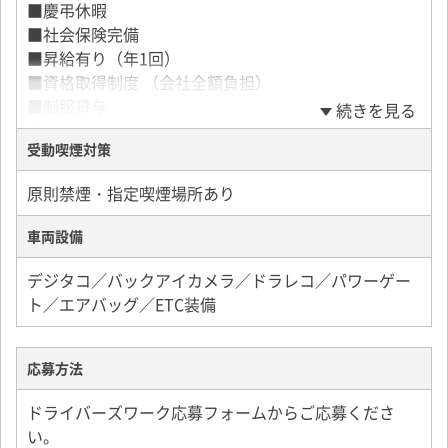
■慶弔休暇
■社会保険完備
■昇給有り（年1回）
■資格取得制度 （会社全額負担）
■制服貸与
続きを見る
■マイカー・バイク通勤可（無料駐車場あり）
受動喫煙対策
■転勤なし
原則禁煙・指定喫煙場所あり
車両設備
デジタコ／バックアイカメラ／ドラレコ／パワーゲー
ト／エアバッグ／ETC装備
応募方法
ドライバーズワーク応募フォームからご応募くださ
い。