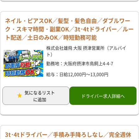
ネイル・ピアスOK／髪型・髪色自由／ダブルワー
ク・スキマ時間・副業OK／3t･4tドライバー／ルー
ト配送／土日のみOK／時短勤務可能
株式会社雄飛 大阪 摂津営業所（アルバイ
ト）
勤務地：大阪府摂津市鳥飼上4-4-7
給与：日給12,000円～13,000円
気になるリスト
ドライバー求人詳細へ
に追加
3t･4tドライバー／手積み手降ろしなし／完全週休