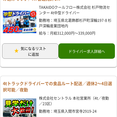
TAKAIDOクールフロー株式会社 杉戸物流セ
ンター 4t中型ドライバー
勤務地：埼玉県北葛飾郡杉戸町深輪197-8 杉
戸深輪産業団地内
給与：月給312,000円～339,000円
気になるリスト
ドライバー求人詳細へ
に追加
4tトラックドライバーでの食品ルート配送／週休2～4日選
択可能／夜勤
株式会社セントラル 本社営業所（4t／夜勤
／23区）
勤務地：埼玉県入間市宮寺2919-24