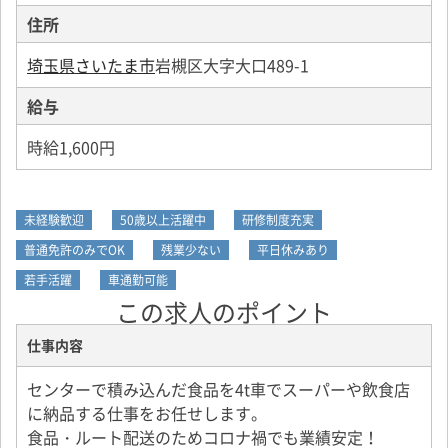
住所
埼玉県さいたま市
岩槻区大字大口489-1
給与
時給1,600円
未経験歓迎
50歳以上活躍中
研修制度充実
普通免許のみでOK
残業少ない
平日休みあり
若手活躍
車通勤可能
この求人のポイント
仕事内容
センターで積み込んだ食品を4t車でスーパーや飲食店
に納品する仕事をお任せします。
食品・ルート配送のためコロナ禍でも業績安定！