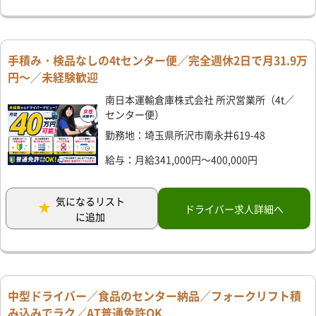
手積み・検品なしの4tセンター便／完全週休2日で月31.9万
円～／未経験歓迎
南日本運輸倉庫株式会社 所沢営業所（4t／
センター便）
勤務地：埼玉県所沢市南永井619-48
給与：月給341,000円～400,000円
気になるリスト
ドライバー求人詳細へ
に追加
中型ドライバー／食品のセンター納品／フォークリフト積
み込みでラク／AT普通免許OK