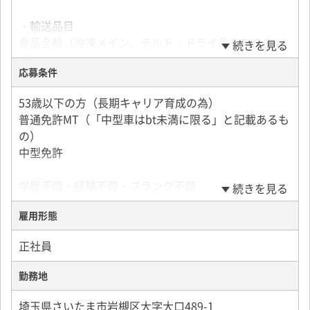
・輸送品目
食品全般（冷凍メイン、チルド・ドライ品もありま
続きを見る
す）
応募条件
・配送件数
53歳以下の方（長期キャリア育成の為）
1日1～3件
普通免許MT（「中型車はbt未満に限る」と記載あるも
の）
・積み下ろし方法：カゴ・パレット・手積み（コース
中型免許
により異なる）
学歴不問・経験不問・ブランク不問
続きを見る
・配送先
埼玉、東京、千葉が中心
雇用形態
1箇所積み・1箇所下ろしを2運行するコースが多いで
正社員
すが、
所要時間によって積み・下ろし回数は前後します。
勤務地
勤務時間のおよそ半分以上は乗務時間になるイメージ
埼玉県さいたま市岩槻区大字大口489-1
です。