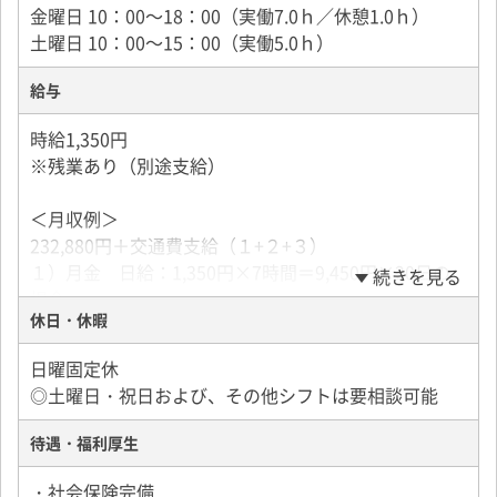
金曜日 10：00～18：00（実働7.0ｈ／休憩1.0ｈ）
土曜日 10：00～15：00（実働5.0ｈ）
給与
時給1,350円
※残業あり（別途支給）
＜月収例＞
232,880円＋交通費支給（１+２+３）
１）月金 日給：1,350円×7時間＝9,450円×20日の
続きを見る
場合
休日・休暇
２）土曜日 日給：1,350円×5時間＝6,750円×4日の
場合
日曜固定休
３）残業(月10時間の場合)：1,688円×10時間＝16,880
◎土曜日・祝日および、その他シフトは要相談可能
円
待遇・福利厚生
働き方次第で月給UP可能
※お任せ出来るお仕事はございますのでご希望をご相
・社会保険完備