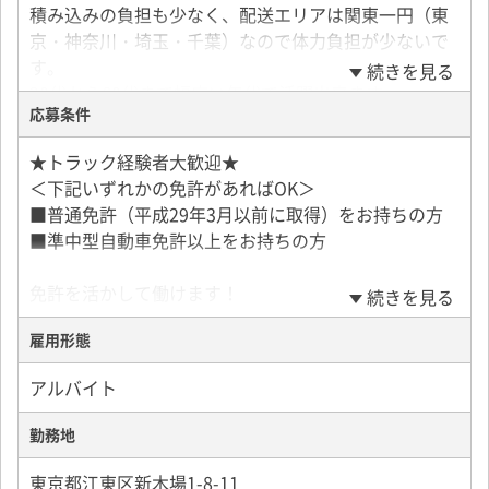
積み込みの負担も少なく、配送エリアは関東一円（東
京・神奈川・埼玉・千葉）なので体力負担が少ないで
す。
続きを見る
20代から60代まで幅広い年代で活躍出来ます。
応募条件
＜1日の流れ／平日＞
★トラック経験者大歓迎★
▼車庫から積み込み地へ移動
＜下記いずれかの免許があればOK＞
▼印刷工場にて積込み
■普通免許（平成29年3月以前に取得）をお持ちの方
▼荷締めを行い、納品先へ向けて出発
■準中型自動車免許以上をお持ちの方
▼6～7件程配送
休憩60分（取る時間帯に変則あり）
免許を活かして働けます！
続きを見る
▼別途配送
▼帰庫、退勤
雇用形態
＜1日の流れ／土曜＞
アルバイト
▼車庫から積み込み地へ移動
▼印刷工場にて積込み
勤務地
▼荷締めを行い、納品先へ向けて出発
東京都江東区新木場1-8-11
▼6～7件程配送