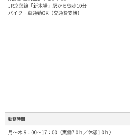
JR京葉線「新木場」駅から徒歩10分
▼帰庫、退勤
バイク・車通勤OK（交通費支給）
その他気になる点などは、面接にて全てお答えします
のでお気軽にご応募ください♪
勤務時間
月～木 9：00～17：00（実働7.0ｈ／休憩1.0ｈ）