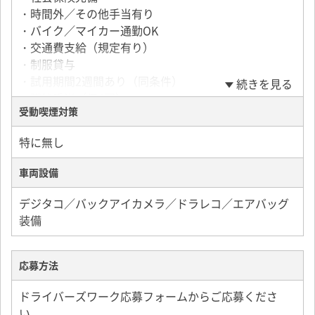
談ください。
・時間外／その他手当有り
・バイク／マイカー通勤OK
・交通費支給（規定有り）
・制服貸与
・試用期間2週間あり（同条件）
続きを見る
・職能手当（年4回）
受動喫煙対策
・資格取得支援制度有
・契約社員・社員登用制度あり（能力・実績に応じ
特に無し
る）
まずはアルバイトから始め、契約社員、正社員にな
車両設備
る事も可能です。
・健康診断の一部または全額の会社補助あり
デジタコ／バックアイカメラ／ドラレコ／エアバッグ
※独り立ちするまでしっかりサポート
装備
★服装／髪型自由！会社規定なし
※一部荷主様の規定あり。
応募方法
ドライバーズワーク応募フォームからご応募くださ
い。