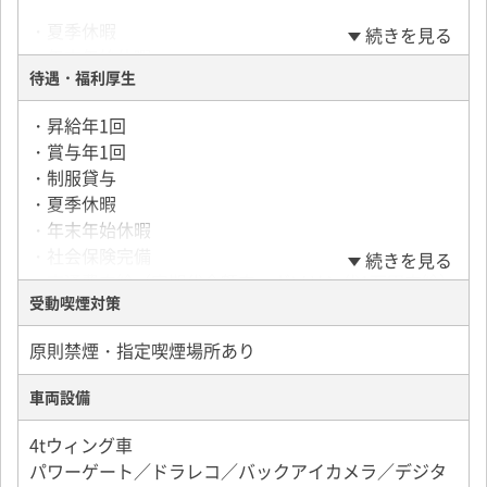
・皆勤手当（5,000円）
・夏季休暇
続きを見る
・無事故手当（10,000円）
・年末年始休暇
・愛車手当（5,000円）
待遇・福利厚生
・昇給年1回
・賞与年1回
・制服貸与
・夏季休暇
・年末年始休暇
・社会保険完備
続きを見る
・交通費支給（定期代全額支・ガソリン代1万円支給）
受動喫煙対策
・食事代手当（20,000円）
・技能手当（10,000円）
原則禁煙・指定喫煙場所あり
・皆勤手当（5,000円）
・無事故手当（10,000円）
車両設備
・愛車手当（5,000円）
・マイカー通勤可能（駐車場代会社負担）
4tウィング車
パワーゲート／ドラレコ／バックアイカメラ／デジタ