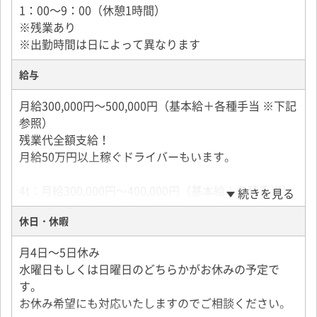
1：00～9：00（休憩1時間）
※残業あり
※出勤時間は日によって異なります
給与
月給300,000円～500,000円（基本給＋各種手当 ※下記
参照）
残業代全額支給！
月給50万円以上稼ぐドライバーもいます。
4t：月給300,000円～400,000円（基本給＋各種手当）
続きを見る
10t：月給350,000円以上（基本給＋各種手当）
休日・休暇
・昇給年1回
月4日～5日休み
・賞与年1回
水曜日もしくは日曜日のどちらかがお休みの予定で
・食事代手当（20,000円）
す。
・技能手当（フォークリフトなどの有資格者：10,000
お休み希望にも対応いたしますのでご相談ください。
円）