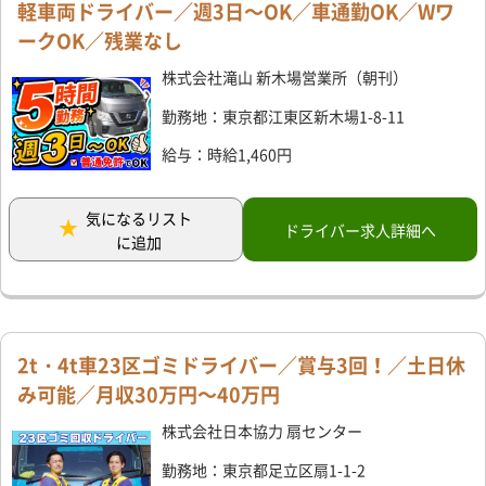
軽車両ドライバー／週3日～OK／車通勤OK／Wワ
ークOK／残業なし
株式会社滝山 新木場営業所（朝刊）
勤務地：東京都江東区新木場1-8-11
給与：時給1,460円
気になるリスト
ドライバー求人詳細へ
に追加
2t・4t車23区ゴミドライバー／賞与3回！／土日休
み可能／月収30万円～40万円
株式会社日本協力 扇センター
勤務地：東京都足立区扇1-1-2