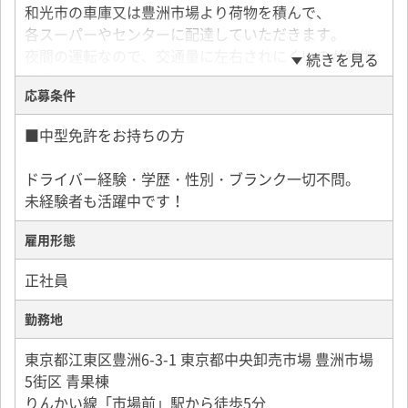
和光市の車庫又は豊洲市場より荷物を積んで、
各スーパーやセンターに配達していただきます。
夜間の運転なので、交通量に左右されにくいのが特徴
続きを見る
です。
応募条件
配送エリア：1都3県（東京・埼玉・千葉・神奈川）
■中型免許をお持ちの方
配送物：青果食品
配送件数：平均3～7件
ドライバー経験・学歴・性別・ブランク一切不問。
未経験者も活躍中です！
＜1日のスケジュール例＞
1）1：00 出社、点呼
雇用形態
2）2：00 積み込み後、各スーパー・各センターへ配送
3）3～4店舗配送後、休憩
正社員
4）休憩終了次第、再度配送開始
5）13：00～14：00 退勤
勤務地
東京都江東区豊洲6-3-1 東京都中央卸売市場 豊洲市場
5街区 青果棟
りんかい線「市場前」駅から徒歩5分