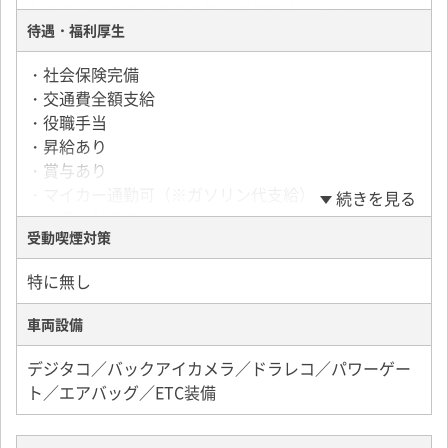
入を増やせます！面接の際にご相談ください。
年収450万（土日も働きたい方）
待遇・福利厚生
・有給休暇 法定通り
・社会保険完備
・年末年始休暇、慶弔休暇、出産・育児休暇
・交通費全額支給
・役職手当
・昇給あり
・賞与あり
・マイカー通勤可（※ガソリン代支給）
続きを見る
・退職金制度あり
受動喫煙対策
・制服貸与（ポロシャツ・安全靴・手袋・ジャンバ
ー）
特に無し
・社内表彰制度あり
・中型免許取得支援制度あり（※規定有り）
車両設備
・髪型・髪色自由
・車内喫煙OK
デジタコ／バックアイカメラ／ドラレコ／パワーゲー
・レクリエーション
ト／エアバッグ／ETC装備
・同乗研修は2週間