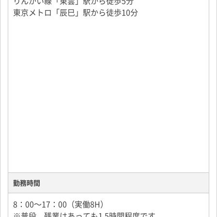
りんかい線「東雲」駅から徒歩5分
11：30／1時間お昼休憩
東京メトロ「辰巳」駅から徒歩10分
基本的にしっかり時間通りに休憩が取れます。
・午後
12：30／午後分の粗大ごみ回収再開
15：00／戻って荷降ろし、午後2回目の出発
17：00／帰社して荷降ろし。退社。
残業があっても基本18：30頃までには退社します。
（3月頃は繁忙期のため少し多くなります。）
勤務時間
8：00～17：00（実働8H）
※普段、残業はあっても1.5時間程度です。