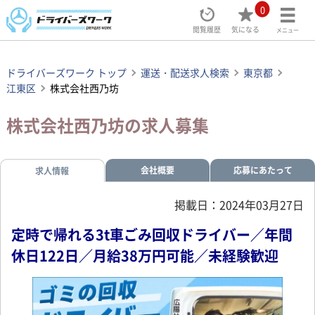
0
閲覧履歴
気になる
メニュー
ドライバーズワーク トップ
運送・配送求人検索
東京都
江東区
株式会社西乃坊
株式会社西乃坊の求人募集
会社概要
応募にあたって
求人情報
掲載日：2024年03月27日
定時で帰れる3t車ごみ回収ドライバー／年間
休日122日／月給38万円可能／未経験歓迎