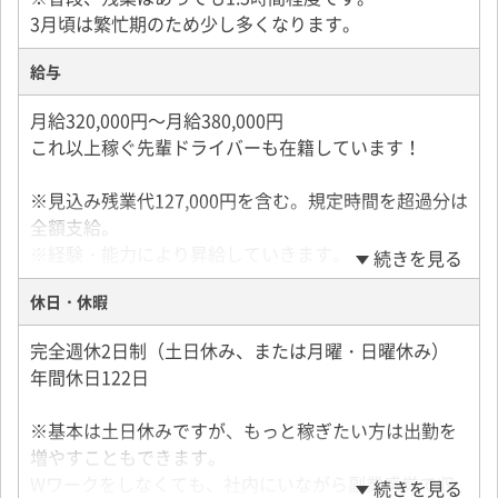
3月頃は繁忙期のため少し多くなります。
給与
月給320,000円～月給380,000円
これ以上稼ぐ先輩ドライバーも在籍しています！
※見込み残業代127,000円を含む。規定時間を超過分は
全額支給。
※経験・能力により昇給していきます。
続きを見る
休日・休暇
試用期間3ヶ月の間、給与の変動なし
完全週休2日制（土日休み、または月曜・日曜休み）
＜年収モデル＞
年間休日122日
休みを重視したい！
土日も出勤してもっと稼ぎたい！
※基本は土日休みですが、もっと稼ぎたい方は出勤を
などあなたに合った働き方を選べます。
増やすこともできます。
Wワークをしなくても、社内にいながら副業感覚で収
続きを見る
年収400万（完全週休2日休みの方）