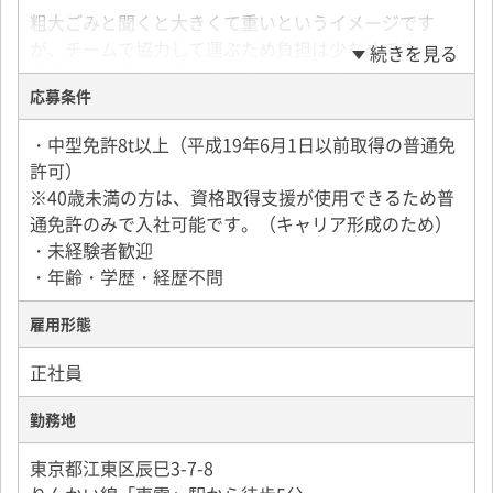
粗大ごみと聞くと大きくて重いというイメージです
が、チームで協力して運ぶため負担は少なめです。
続きを見る
無理な力仕事をお願いすることは一切ありません。
応募条件
商品ではないので、荷崩れの心配や取り扱いに気を遣
う必要もナシ！
・中型免許8t以上（平成19年6月1日以前取得の普通免
業務がとても簡単なので、未経験の方もすぐに作業を
許可）
覚えることができます。
※40歳未満の方は、資格取得支援が使用できるため普
通免許のみで入社可能です。（キャリア形成のため）
スポット回収がメインのため、毎日違う現場で新鮮な
・未経験者歓迎
気持ちで取り組めます！
・年齢・学歴・経歴不問
※長期現場の場合は2～3ヶ月同じ現場に行くこともあ
り。
雇用形態
＜一日のスケジュール＞
正社員
・午前
8：00／集合
勤務地
9：00／現場到着、粗大ごみ回収開始
東京都江東区辰巳3-7-8
11：00／会社に戻って荷降ろし