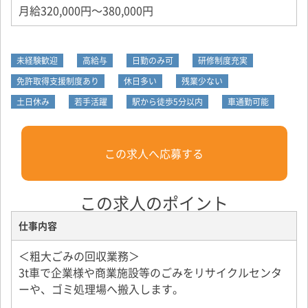
月給320,000円～380,000円
未経験歓迎
高給与
日勤のみ可
研修制度充実
免許取得支援制度あり
休日多い
残業少ない
土日休み
若手活躍
駅から徒歩5分以内
車通勤可能
この求人へ応募する
この求人のポイント
仕事内容
＜粗大ごみの回収業務＞
3t車で企業様や商業施設等のごみをリサイクルセンタ
ーや、ゴミ処理場へ搬入します。