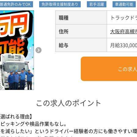
普通免許のみでOK
免許取得支援制度あり
若手活躍
車通勤可能
職種
トラックド
住所
大阪府高槻
給与
月給330,00
この求
この求人のポイント
も選ばれる理由】
、ピッキングや検品作業もなし。
担を減らしたい」というドライバー経験者の方にも働きやすい