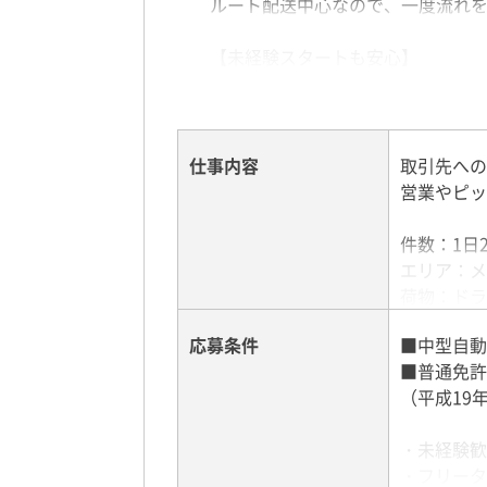
ルート配送中心なので、一度流れ
【未経験スタートも安心】
研修＋同乗指導で、仕事の流れや
近距離メインのルート配送なので
「ドライバーに挑戦したい」「運
仕事内容
取引先への
【夜勤だから走りやすい】
営業やピッ
夜間配送のため渋滞が少なく、落
配送もスムーズに進めやすく、ス
件数：1日
業務は朝方に終了するため、日中
エリア：メ
荷物：ドラ
【働きやすさも充実】
積込方法：
・即面接・最短翌日勤務OK
応募条件
■中型自動
・マイカー・バイク通勤OK
■普通免許
＜研修しっ
・柔軟な勤務形態あり
（平成19
横乗りの同
・近距離メインで無理なく働ける
経験者の方
・固定ルート中心で仕事を覚えや
・未経験歓
・フリータ
＜勤務地多