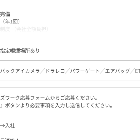
完備
（年1回）
制度 （会社全額負担）
・バイク通勤可（無料駐車場あり）
指定喫煙場所あり
バックアイカメラ／ドラレコ／パワーゲート／エアバッグ／ET
ズワーク応募フォームからご応募ください。
』ボタンより必要事項を入力し送信してください。
→入社