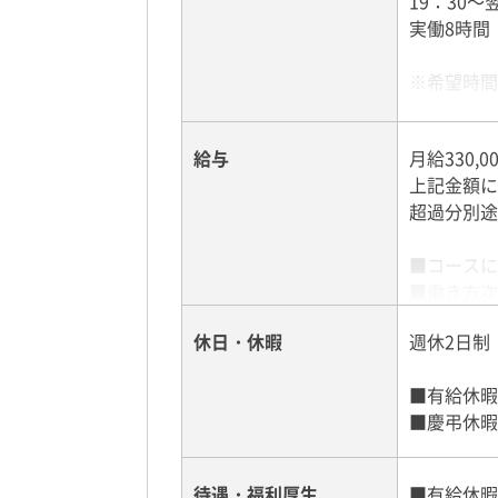
19：30～
実働8時間
※希望時間
★平均残業
給与
月給330,0
遅くなって
上記金額に
超過分別途
■コースに
■働き方次
■業務習熟
休日・休暇
週休2日制
先輩ドライ
■有給休暇
■慶弔休暇
待遇・福利厚生
■有給休暇