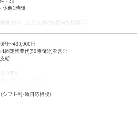
翌4：30
・休憩1時間
帯選択OK（上記以外の時間帯も相談可）
は2時間程度
00円～430,000円
帰れないなんてことも当然ありません！
は固定残業代(50時間分)を含む
支給
より変動
第で月給アップ可能
度に基づき昇給あり
（シフト制･曜日応相談）
バーには月収40万円以上稼ぐ人もいます