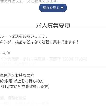
を覚えればスムーズに勤務できます。
続きを見る
配送ルートを丁寧にレクチャー。
、長距離運転や複雑なルートを覚える負担も少なめです。
求人募集要項
転を仕事にしたい」という方も安心して始められます。
ルート配送をお願いします｡
キング・検品などはなく運転に集中できます！
ち着いて運転しやすい環境。
トレス少なく働けます。
2～6件
の時間を自由に使えるのも夜勤ならではの魅力です。
イン大阪府・まれに兵庫県・京都府（200キロ以内）
イ商品･冷蔵食品など
カゴ台車なので、手積み・手降ろしなし
車免許をお持ちの方
(8t限定)以上をお持ちの方
かり＞
年6月以前に免許を取得した方）
乗研修2日～3週間程度、習熟度に合わせてあるので、
も、未経験者の方も安心してお仕事を始められます！
すい
迎、経験者歓迎
ー歓迎、社会人デビュー応援
数あり＞