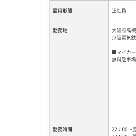
・ドライバ
★ご希望の
雇用形態
正社員
・学歴不問
摂津市鳥飼
・既卒、第
高槻市柱本
・20代、3
大阪市住之
勤務地
大阪府高槻
京阪電気鉄
For non-Ja
required fo
■マイカー
無料駐車場
勤務時間
22：00～