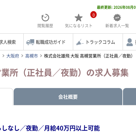
最終更新: 2026年08月
0
閲覧履歴
気になる
リスト
新着求人一覧
求人検索
転職成功ガイド
トラックコラム
索
大阪府
高槻市
株式会社雄飛 大阪 高槻営業所（正社員／夜勤）
槻営業所（正社員／夜勤）の求人募集
会社概要
降ろしなし／夜勤／月給40万円以上可能