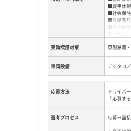
■慶弔休暇
■社会保険
■昇給有り
■資格取得
■制服貸与
■マイカー
受動喫煙対策
原則禁煙・
■転勤なし
車両設備
デジタコ／
応募方法
ドライバー
『応募する
選考プロセス
応募→面接