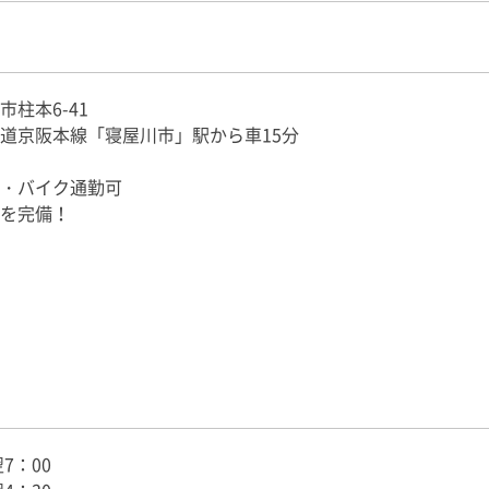
ーデビュー応援
営業所を教えてください♪
この求人へ応募する
、ブランクOK
上4-4-7（摂津営業所）
二新卒歓迎
6-41（高槻営業所）
0代、40代活躍中
江区（南港営業所）
市柱本6-41
道京阪本線「寝屋川市」駅から車15分
panese nationals, please apply only if you are able to read,
r the job.
・バイク通勤可
を完備！
翌7：00