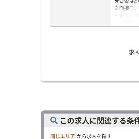
★合否は即
※面接日、
※求人につ
※面接地／
アクセス
求
この求人に関連する条
同じエリア
から求人を探す