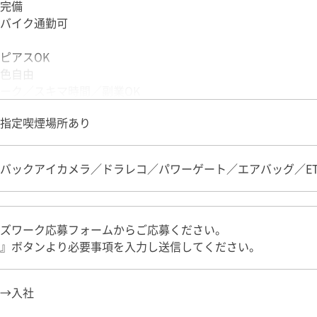
完備
バイク通勤可
00円～156,000円
ピアスOK
00円～172,000円
色自由
ーク／スキマ時間／副業OK
00円～104,000円
指定喫煙場所あり
00円～120,000円
バックアイカメラ／ドラレコ／パワーゲート／エアバッグ／ET
ズワーク応募フォームからご応募ください。
』ボタンより必要事項を入力し送信してください。
→入社