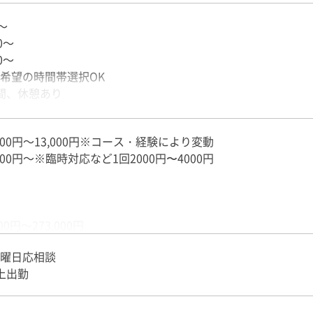
～
0～
0～
希望の時間帯選択OK
間、休憩あり
ート充実＞
000円～13,000円※コース・経験により変動
時間のショートコースあり
000円～※臨時対応など1回2000円〜4000円
00円～273,000円
00円～365,350円
曜日応相談
上出勤
00円～208,000円
00円～232,000円