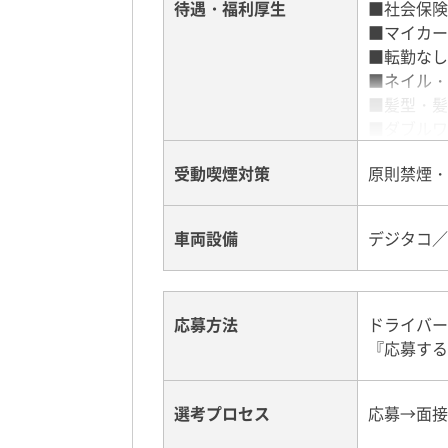
待遇・福利厚生
■社会保険
■マイカー
週3日勤務
■転勤なし
日勤:144,0
■ネイル・
夜勤:156,0
■髪型・髪
■ダブルワ
週2日勤務
日勤:96,0
受動喫煙対策
原則禁煙・
夜勤:104,0
車両設備
デジタコ／
応募方法
ドライバー
『応募する
選考プロセス
応募→面接