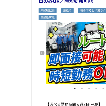
日のみOK／時短勤務可能
未経験歓迎
高給与
積み下ろし作業ラク
車通勤可能
【選べる勤務時間＆週3日～OK】