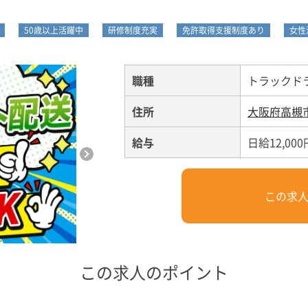
50歳以上活躍中
研修制度充実
免許取得支援制度あり
女性
職種
トラックド
住所
大阪府高槻
給与
日給12,000
この求
この求人のポイント