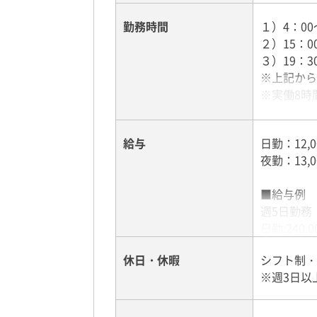
勤務時間
１）4：00
２）15：0
３）19：3
※上記から
※実働8時
＜プライベ
給与
日勤：12,
実働5～6
夜勤：13,
■給与例
週5日勤務
日勤:240,0
夜勤:273,0
休日・休暇
シフト制・
※週3日以
週4日勤務
日勤:192,0
夜勤:208,0