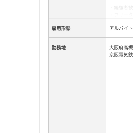
高槻市柱本
・経験者歓
大阪市住之
・フリータ
・ドライバ
雇用形態
アルバイト
・学歴不問
・既卒、第
・20代、3
勤務地
大阪府高槻
★60代未
京阪電気鉄
下記ご経験
トレーラー
転実績。
For non-Ja
required fo