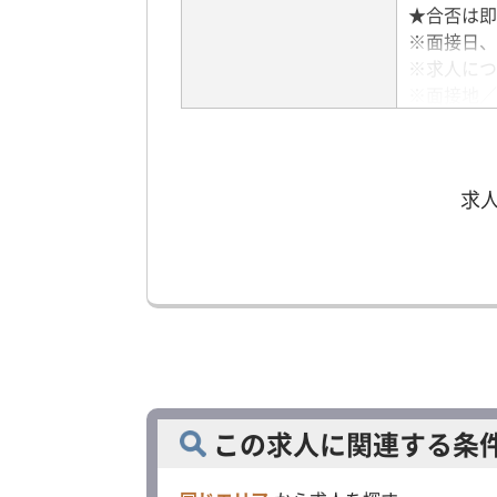
★合否は即
※面接日、
※求人につ
※面接地／
アクセス
求
この求人に関連する条