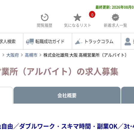
最終更新: 2026年08月
0
閲覧履歴
気になる
リスト
新着求人一覧
求人検索
転職成功ガイド
トラックコラム
索
大阪府
高槻市
株式会社雄飛 大阪 高槻営業所（アルバイト）
槻営業所（アルバイト）の求人募集
会社概要
自由／ダブルワーク・スキマ時間・副業OK／3t･