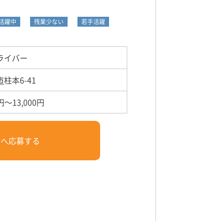
活躍中
残業少ない
若手活躍
ライバー
市
柱本6-41
円～13,000円
人へ応募する