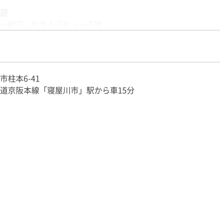
6-41（高槻営業所）
迎
江区（南港営業所）
ー歓迎、社会人デビュー応援
この求人へ応募する
ーデビュー応援
、性別不問、ブランクOK
二新卒歓迎
0代、40代、50代、60代活躍中
市柱本6-41
経験も歓迎
道京阪本線「寝屋川市」駅から車15分
をお持ちの方は活かせます。
、大型トラック、中型・小型トラック、ダンプカー、キャリア
panese nationals, please apply only if you are able to read,
r the job.