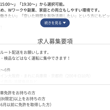
5:00～」「19:30～」から選択可能。
ため、Wワークや副業、家庭との両立もしやすい環境です。
く働きたい」「空いた時間を有効活用したい」という方にもピ
続きを見る
送】
あるため、未経験の方も安心してスタートできます。
、長距離運転や複雑な道順を覚える負担も少なめ。
求人募集要項
バーに挑戦してみたい」という方にもオススメです。
ルート配送をお願いします｡
・検品などはなく運転に集中できます！
、ピッキングや検品作業もありません。
負担も少なめ。
2～6件
業したい」という方にも働きやすい環境です。
イン大阪府・まれに兵庫県・京都府（200キロ以内）
イ商品･冷蔵食品など
カゴ台車なので、手積み・手降ろしなし
車免許をお持ちの方
(8t限定)以上をお持ちの方
数あり＞
年6月以前に免許を取得した方）
上4-4-7（摂津営業所）