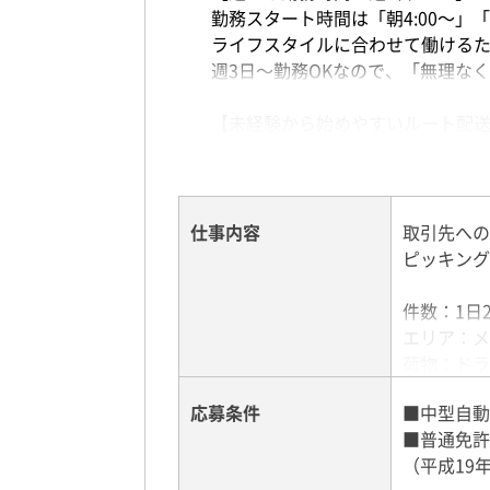
勤務スタート時間は「朝4:00～」「1
ライフスタイルに合わせて働ける
週3日～勤務OKなので、「無理な
【未経験から始めやすいルート配
研修＋先輩スタッフの同乗指導が
近距離メインのルート配送なので
「運転を仕事にしたい」「ドライ
仕事内容
取引先への
【経験者にも嬉しい働きやすさ】
ピッキング
手積み・手降ろしはほとんどなく
配送業務に集中しやすく、体への
件数：1日
「無理なく続けたい」「黙々と作
エリア：メ
荷物：ドラ
【働きやすい環境も充実】
積込方法：
・即面接＆最短翌日勤務OK
応募条件
■中型自動
・マイカー／バイク通勤OK
■普通免許
＜勤務地多
・柔軟な勤務形態あり
（平成19
摂津市鳥飼
・固定ルート中心で覚えやすい