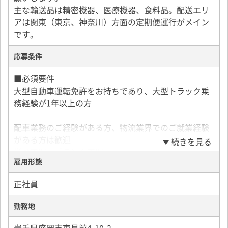
主な輸送品は精密機器、医療機器、食料品。配送エリ
アは関東（東京、神奈川）方面の定期便運行がメイン
です。
応募条件
■必須要件
大型自動車運転免許をお持ちであり、大型トラック乗
務経験が1年以上の方
配車業務のご経験がある方、物流業界でのご就業経験
がある方は歓迎
続きを見る
学歴不問・ブランク不問
雇用形態
正社員
勤務地
岩手県盛岡市東見前4-10-2