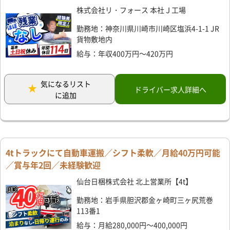
株式会社リ・フォース 本社Ｊ工場
勤務地：神奈川県川崎市川崎区塩浜4-1-1 JR
貨物敷地内
給与：年収400万円～420万円
気になるリスト
ドライバー求人詳細へ
に追加
4tトラックにて自動車運搬／シフト柔軟／月給40万円可能
／賞与年2回／未経験歓迎
仙台日梱株式会社 北上営業所【4t】
勤務地：岩手県胆沢郡金ヶ崎町三ヶ尻荒巻
113番1
給与：月給280,000円～400,000円