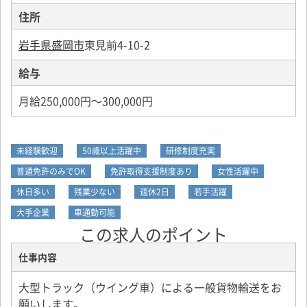
住所
岩手県盛岡市
東見前4-10-2
給与
月給250,000円～300,000円
未経験歓迎
50歳以上活躍中
研修制度充実
普通免許のみでOK
免許取得支援制度あり
女性活躍中
休日多い
残業少ない
週休2日
若手活躍
大手企業
車通勤可能
この求人のポイント
仕事内容
大型トラック（ウイング車）による一般貨物輸送をお
願いします。