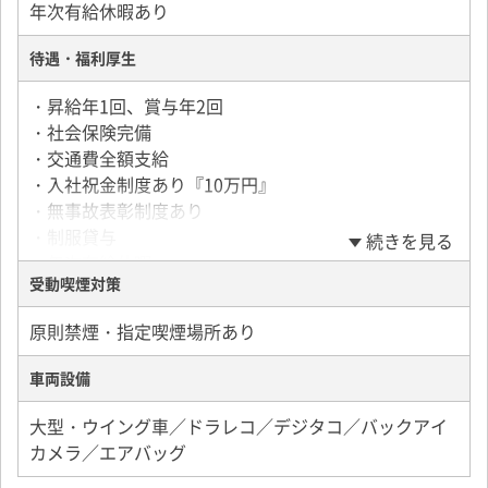
年次有給休暇あり
待遇・福利厚生
・昇給年1回、賞与年2回
・社会保険完備
・交通費全額支給
・入社祝金制度あり『10万円』
・無事故表彰制度あり
・制服貸与
続きを見る
・年次有給休暇
受動喫煙対策
・特別休暇
・財形制度
原則禁煙・指定喫煙場所あり
・退職金制度
・再雇用制度（65歳迄）
車両設備
・共済会制度
・慶弔見舞金制度
大型・ウイング車／ドラレコ／デジタコ／バックアイ
・労働組合
カメラ／エアバッグ
・SBSグループ保険