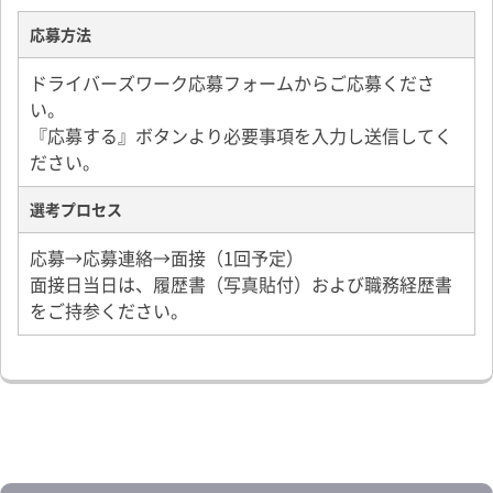
・SBSグループ従業員給油サービス
・SBSグループ従業員持株会制度
応募方法
・リゾートホテル(東急ハーヴェストクラブ)
ドライバーズワーク応募フォームからご応募くださ
い。
『応募する』ボタンより必要事項を入力し送信してく
ださい。
選考プロセス
応募→応募連絡→面接（1回予定）
面接日当日は、履歴書（写真貼付）および職務経歴書
をご持参ください。