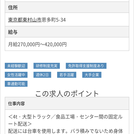
住所
東京都東村山市
恩多町5-34
給与
月給270,000円～420,000円
未経験歓迎
研修制度充実
免許取得支援制度あり
女性活躍中
週休2日
若手活躍
大手企業
車通勤可能
この求人のポイント
仕事内容
＜4t・大型トラック／食品工場・センター間の固定ル
ート配送＞
配送には台車を使用します。バラ積みでないため身体