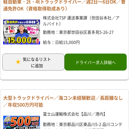
軽自動車・2t・4tトラックドライバー／週2日～6日OK／普
通免許OK（資格取得助成あり）
株式会社TSP 運送事業課（世田谷本社／ア
ルバイト）
勤務地：東京都世田谷区喜多見5-26-27
給与：日給15,000円
気になるリスト
ドライバー求人詳細へ
に追加
大型トラックドライバー／海コン未経験歓迎／長距離なし
／年収500万円可能
富士山運輸株式会社【品川／港内】
勤務地：東京都品川区東品川5-2 品川コンテ