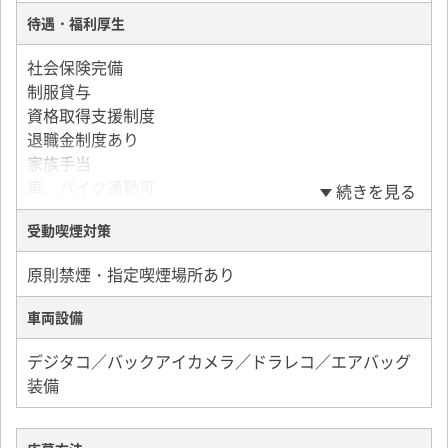
待遇・福利厚生
社会保険完備
制服貸与
資格取得支援制度
退職金制度あり
家族手当
車、バイク通勤可
続きを見る
→無料駐車場あり！
受動喫煙対策
保養所あり
昇給、賞与あり
原則禁煙・指定喫煙場所あり
通勤手当（1万円／月）
特別休暇
車両設備
誕生日プレゼント制度
社内イベント制度
デジタコ／バックアイカメラ／ドラレコ／エアバッグ
装備