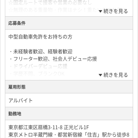
☆固定ルートで接客や営業の必要なし
☆無理のある重量物・作業はナシ！重たいものを運ぶ
続きを見る
ときは配送助手がつきます
応募条件
☆勤続年数長め！人間関係が良く働きやすさバツグン
◎
中型自動車免許をお持ちの方
★事務職（アルバイト）同時募集★
・未経験者歓迎、経験者歓迎
勤務時間／8：30～16：30（7時間）
・フリーター歓迎、社会人デビュー応援
勤務日／月～金
・ドライバーデビュー応援
時給／1,200円
・学歴不問、ブランクOK
続きを見る
交通費別途
・既卒、第二新卒歓迎
社員雇用あり
雇用形態
・20代の若手から30代、40代、50代、60代シニア層ま
で幅広く活躍中
アルバイト
異業種からの転職も大歓迎！
勤務地
弊社のドライバーに、特別な経験は必要ありません。
実際に活躍しているスタッフの前職は、コンビニ店
東京都江東区扇橋3-11-8 正光ビル1F
員、飲食店員、事務職、営業など、まさに十人十色。
東京メトロ半蔵門線・都営新宿線「住吉」駅から徒歩8