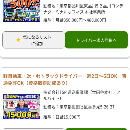
勤務地：東京都品川区東品川5-2 品川コンテ
ナターミナルオフィス 本社事業所
給与：月給350,000円～480,000円
気になるリスト
ドライバー求人詳細へ
に追加
軽自動車・2t・4tトラックドライバー／週2日～6日OK／普
通免許OK（資格取得助成あり）
株式会社TSP 運送事業課（世田谷本社／ア
ルバイト）
勤務地：東京都世田谷区喜多見5-26-27
給与：日給15,000円