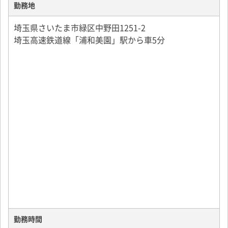
▼17：30 一度センターへ戻り、再度荷物を積込み
勤務地
▼19：00 川崎市内の5店舗へ配送
埼玉県さいたま市緑区中野田1251-2
▼24：30 配送終了、営業所帰庫、退勤
埼玉高速鉄道線「浦和美園」駅から車5分
〇センター配送
県内にあるセンターで荷物（冷凍品）を積んで川口市
内の3店舗、川崎市内の5店舗へのルート配送を行いま
す。
土日は配送先が3、4店舗増えます。
勤務時間