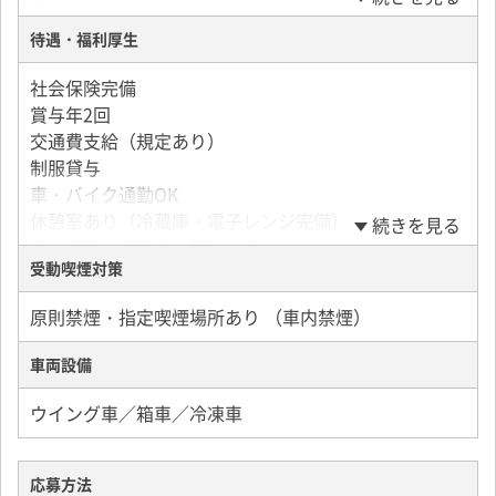
待遇・福利厚生
社会保険完備
賞与年2回
交通費支給（規定あり）
制服貸与
車・バイク通勤OK
休憩室あり（冷蔵庫・電子レンジ完備）
続きを見る
家族行事・祭事での特別休暇支給
受動喫煙対策
資格取得支援制度有（会社規定あり）
退職金制度
原則禁煙・指定喫煙場所あり （車内禁煙）
社員紹介制度・入社祝い金制度あり（規定あり）
車両設備
ウイング車／箱車／冷凍車
応募方法