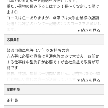
4t車での固定ルート配送をお任せします。
重たい荷物の積み下ろしはナシ！長～く安定して働け
ます◎
コースは色ーありますが、4t車では大手企業様の店舗
配送と冷凍品のセンター配送の2つのコースをお願いし
ます。
続きを見る
どちらも県内または関東甲信越エリアの配送なので、
応募条件
長距離輸送はありません。
荷物の運搬もカーゴやドーリー台車で行いますので、
普通自動車免許（AT）をお持ちの方
体力的な負担も少なめです。
☆応募に必要な資格は普通免許のみで大丈夫。お任せ
また、全車ETC・バックアイモニターを搭載している
する仕事は中型免許が必要ですが会社負担で取得が可
ので安心！年を重ねても長く活躍できるところも嬉し
能です！
いポイントです。
経験、性別、年齢は一切問いません。現在も20代～60
代と幅広い世代の方ーが活躍しています。
続きを見る
〇大手企業様の店舗配送（センターから各店舗への配
☆免許支援制度あり
送）
雇用形態
学歴不問
▼14：30 営業所出勤＆出発
▼14：45 センターでチルド食品を積込み
正社員
▼15：30 川口市内の3店舗へ配送