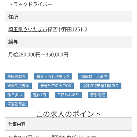
トラックドライバー
住所
埼玉県さいたま市
緑区中野田1251-2
給与
月給280,000円～350,000円
未経験歓迎
積み下ろし作業ラク
50歳以上活躍中
研修制度充実
普通免許のみでOK
免許取得支援制度あり
休日多い
週休2日
平日休みあり
若手活躍
車通勤可能
この求人のポイント
仕事内容