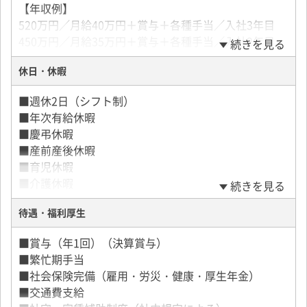
【年収例】
520万円／月給40万円＋賞与＋各種手当／入社3年目
450万円／月給35万円＋賞与＋各種手当／入社2年目
続きを見る
休日・休暇
【入社後6ヶ月間、月給30万円最低保障アリ】
★保障期間後の正規雇用期間は諸手当とインセンティ
■週休2日（シフト制）
ブで基本30万以上になります。
■年次有給休暇
※試用期間中でも頑張り次第では最低保障金額より稼
■慶弔休暇
ぐことも可能です。
■産前産後休暇
（各種手当や、一定以上の作業を行なった場合、別途
■育児休暇
加算して支給）
■介護休暇
続きを見る
待遇・福利厚生
★産育休からの復帰率は95%以上！
女性ドライバーに対する仕事・家庭の両立支援のほか
■賞与（年1回）（決算賞与）
男性社員の育児休暇取得も実績あります。
■繁忙期手当
■社会保険完備（雇用・労災・健康・厚生年金）
■交通費支給