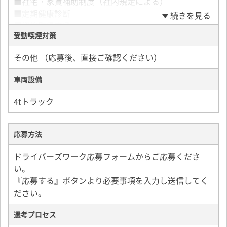
■社宅・家賃補助制度（社内規定による）
■定期健康診断
続きを見る
■資格取得支援
受動喫煙対策
■マイカー・バイク通勤OK
■ハート倶楽部
その他 （応募後、直接ご確認ください）
〈ハート倶楽部ってなに？〉
車両設備
グループの社員同士及びその家族の親睦と緊密な連携
を築くことを目的としてグループ社員全員で組織する
4tトラック
会です。
社員同士の横のつながりを強化する取り組みや、家族
も参加できるイベントを実施しています！
応募方法
ドライバーズワーク応募フォームからご応募くださ
い。
『応募する』ボタンより必要事項を入力し送信してく
ださい。
選考プロセス