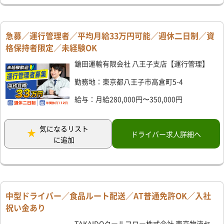
急募／運行管理者／平均月給33万円可能／週休二日制／資
格保持者限定／未経験OK
鎗田運輸有限会社 八王子支店【運行管理】
勤務地：東京都八王子市高倉町5-4
給与：月給280,000円〜350,000円
気になるリスト
ドライバー求人詳細へ
に追加
中型ドライバー／食品ルート配送／AT普通免許OK／入社
祝い金あり
TAKAIDOクールフロー株式会社 東京物流セ