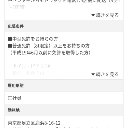
→センターから4tトラックを運転し4店舗に配送（3便1
～2店舗）
続きを見る
2）4t車でセンターから飲食店への固定ルート配送
応募条件
→配送先エリアは関東圏内で最大1便・15店舗
・配送品はチルド・冷凍食品！
■中型免許をお持ちの方
→パレットと手積み手下ろし一部あり
■普通免許（8t限定）以上をお持ちの方
（平成19年6月以前に免許を取得した方）
【メンバー構成(掲載時点)】
年齢構成 (計35名)
・ネイル・ピアスOK
50代：7名
・髪型・髪色自由
続きを見る
40代：9名
・ダブルワーク/スキマ時間/副業OK
30代：10名
雇用形態
・主婦/主夫歓迎
20代：9名
・子育てママ/シングルマザー OK
正社員
・未経験歓迎、経験者歓迎
・フリーター歓迎、社会人デビュー応援
勤務地
・学歴不問、ブランクOK
・既卒、第二新卒歓迎
東京都足立区鹿浜8-16-12
・20代、30代、40代、50代活躍中