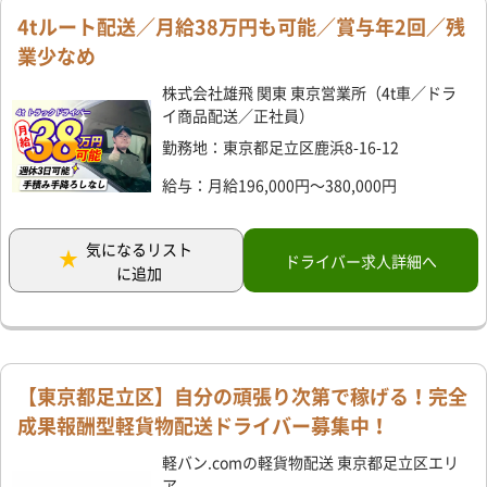
4tルート配送／月給38万円も可能／賞与年2回／残
業少なめ
株式会社雄飛 関東 東京営業所（4t車／ドラ
イ商品配送／正社員）
勤務地：東京都足立区鹿浜8-16-12
給与：月給196,000円～380,000円
気になるリスト
ドライバー求人詳細へ
に追加
【東京都足立区】自分の頑張り次第で稼げる！完全
成果報酬型軽貨物配送ドライバー募集中！
軽バン.comの軽貨物配送 東京都足立区エリ
ア