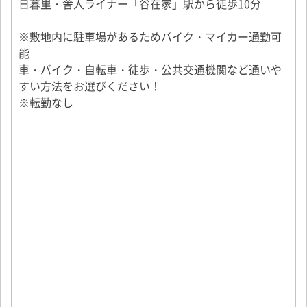
日暮里・舎人ライナー「谷在家」駅から徒歩10分
活かせる経験
※敷地内に駐車場があるためバイク・マイカー通勤可
運転経験：トレーラー、大型トラック、中型・小型ト
能
ラック、ダンプカー、キャリアカー、タクシー、ハイ
車・バイク・自転車・徒歩・公共交通機関など通いや
エースなどの運転。
すい方法をお選びください！
業務経験：食品配送、軽貨物配送、引っ越しなどの業
※転勤なし
務経験。
For non-Japanese nationals, please apply only if
you are able to read, write, and converse in
Japanese as required for the job.