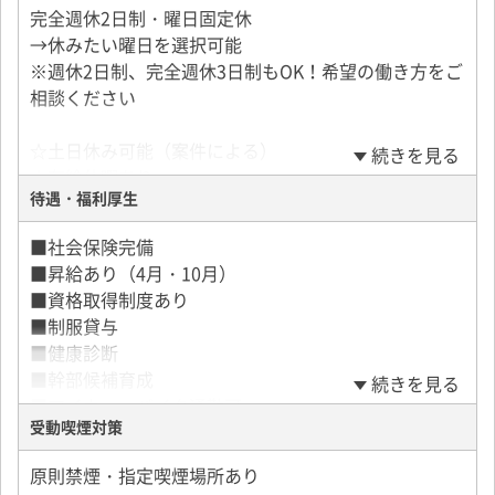
担当コースでミスしない、新人指導、複数コースを覚
完全週休2日制・曜日固定休
えるなどできることが増えたらどんどんアップしてい
→休みたい曜日を選択可能
きます。
※週休2日制、完全週休3日制もOK！希望の働き方をご
■業務習熟度に基づき昇給あり
相談ください
■完全週休2日制の場合、月給300,000円スタート
☆土日休み可能（案件による）
続きを見る
☆有給休暇あり
待遇・福利厚生
■社会保険完備
■昇給あり（4月・10月）
■資格取得制度あり
■制服貸与
■健康診断
■幹部候補育成
続きを見る
■マイカー・バイク通勤可
受動喫煙対策
■通勤費支給
原則禁煙・指定喫煙場所あり