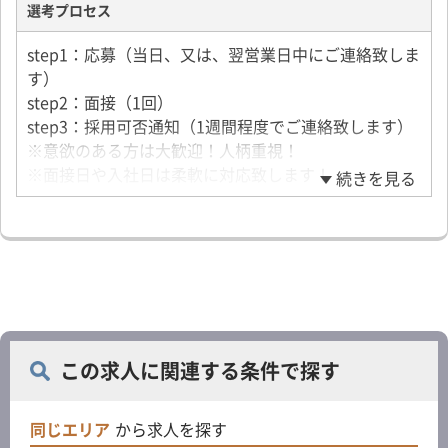
選考プロセス
step1：応募（当日、又は、翌営業日中にご連絡致しま
す）
step2：面接（1回）
step3：採用可否通知（1週間程度でご連絡致します）
※意欲のある方は大歓迎！人柄重視！
※面接日や入社日は柔軟に対応致します！
続きを見る
【面接場所】
千葉営業所
〒270-1422 千葉県白井市復1306-8
※ナカノ商会ロジスティクスセンター様内
この求人に関連する条件で探す
同じエリア
から求人を探す