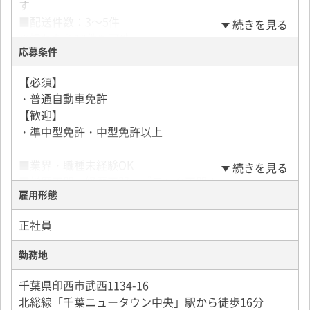
す
■配送件数：3～5件
続きを見る
※慣れたら10件も可能
応募条件
■積み下ろし：バラ積みバラ降ろし・パレット・フォ
ークリフト
【必須】
・普通自動車免許
★2tトラックから大型トラックやトレーラーに乗務
【歓迎】
し、
・準中型免許・中型免許以上
給与UPをされた方も多数！
■業界・職種未経験OK
続きを見る
■設備について
■学歴不問・経歴不問・ブランク不問！
毎年20台～30台程の新車を購入！
雇用形態
■第二新卒・フリーター歓迎
ドライブレコーダーやナビ完備
■若手からミドル層（20代・30代・40代）活躍中
会社携帯も貸与となります！
正社員
■要件を満たす方は全員面接
■面接1回
勤務地
千葉県印西市武西1134-16
北総線「千葉ニュータウン中央」駅から徒歩16分