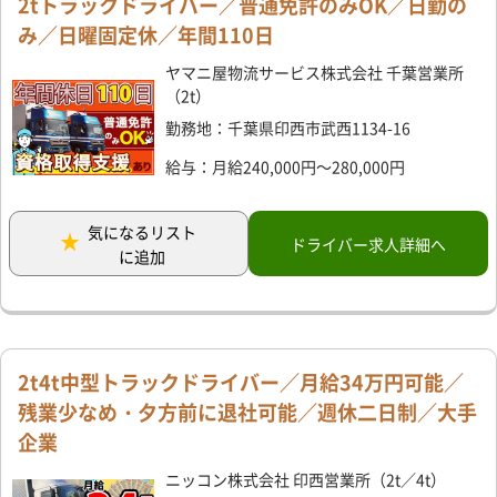
2tトラックドライバー／普通免許のみOK／日勤の
み／日曜固定休／年間110日
ヤマニ屋物流サービス株式会社 千葉営業所
（2t）
勤務地：千葉県印西市武西1134-16
給与：月給240,000円～280,000円
気になるリスト
ドライバー求人詳細へ
に追加
2t4t中型トラックドライバー／月給34万円可能／
残業少なめ・夕方前に退社可能／週休二日制／大手
企業
ニッコン株式会社 印西営業所（2t／4t）