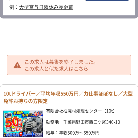
例：
大型
賞与
日曜休み
長距離
この求人は募集を終了しました。
この求人と似た求人はこちら
10tドライバー／平均年収550万円／力仕事ほぼなし／大型
免許お持ちの方限定
有限会社柏廃材処理センター【10t】
勤務地：千葉県野田市西三ケ尾340-10
給与：年収500万～650万円