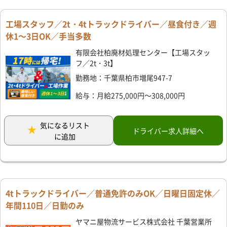
工場スタッフ／2t・4tトラックドライバー／昼食付き／週
休1～3日OK／手当多数
有限会社柏廃材処理センター【工場スタッ
フ／2t・3t】
勤務地：千葉県柏市増尾947-7
給与：月給275,000円～308,000円
気になるリスト
ドライバー求人詳細へ
に追加
4tトラックドライバー／普通免許のみOK／日曜日固定休／
年間110日／日勤のみ
ヤマニ屋物流サービス株式会社 千葉営業所