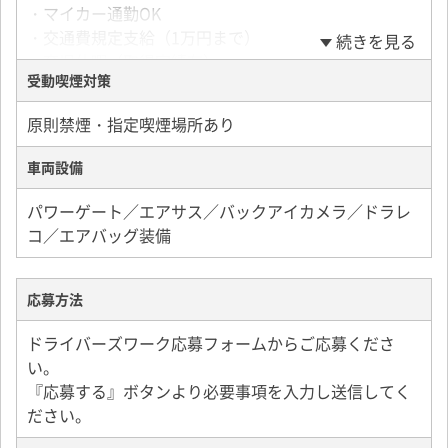
・マイカー通勤OK
・交通費規定支給（1万円まで）
続きを見る
・育児休暇（取得実績有）
受動喫煙対策
・健康診断、インフルエンザ予防接種有り
・入社後の資格取得支援あり
原則禁煙・指定喫煙場所あり
※準中型・大型免許等得費用全額会社負担（規定有
り）
車両設備
パワーゲート／エアサス／バックアイカメラ／ドラレ
コ／エアバッグ装備
応募方法
ドライバーズワーク応募フォームからご応募くださ
い。
『応募する』ボタンより必要事項を入力し送信してく
ださい。