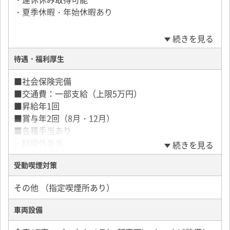
・夏季休暇・年始休暇あり
続きを見る
待遇・福利厚生
■社会保険完備
■交通費：一部支給（上限5万円）
■昇給年1回
■賞与年2回（8月・12月）
■各種手当あり
・時間外手当
続きを見る
・資格手当
受動喫煙対策
・役付手当
・児童手当
その他 （指定喫煙所あり）
■退職金制度あり
車両設備