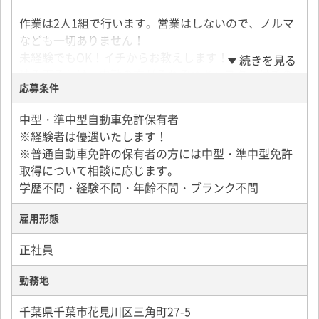
作業は2人1組で行います。営業はしないので、ノルマ
なども一切ありません！
未経験でもOK！イチからお教えします！
続きを見る
積み下ろしは、内勤の方がそれぞれキャスター付きの
応募条件
台車に乗せてくれているので、それをトラックに乗せ
ます。
中型・準中型自動車免許保有者
パワーゲート付きなので体力は使いません。
※経験者は優遇いたします！
配送先はエリア制を設けており、車で1時間圏内がほと
※普通自動車免許の保有者の方には中型・準中型免許
んどです。
取得について相談に応じます。
学歴不問・経験不問・年齢不問・ブランク不問
配達エリア：1都3県
件数約7～12件/日 ※曜日により前後します
雇用形態
正社員
【配送スケジュール】
勤務地
・08：00～出社→配送品積み込み
千葉県千葉市花見川区三角町27-5
⇒配送品は順番に並べられているので