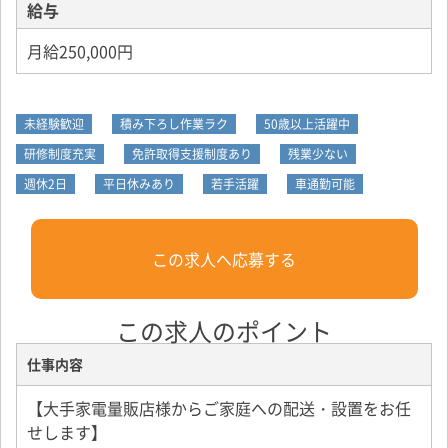
給与
月給250,000円
未経験歓迎
積み下ろし作業ラク
50歳以上活躍中
研修制度充実
免許取得支援制度あり
残業少ない
週休2日
平日休みあり
若手活躍
車通勤可能
この求人へ応募する
この求人のポイント
仕事内容
【大手家電量販店様からご家庭への配送・設置をお任
せします】