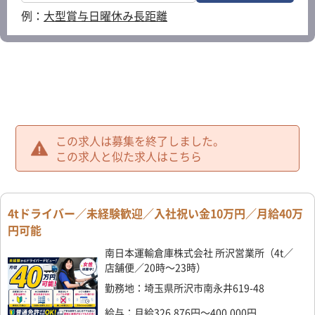
例：
大型
賞与
日曜休み
長距離
この求人は募集を終了しました。
この求人と似た求人はこちら
4tドライバー／未経験歓迎／入社祝い金10万円／月給40万
円可能
南日本運輸倉庫株式会社 所沢営業所（4t／
店舗便／20時～23時）
勤務地：埼玉県所沢市南永井619-48
給与：月給326,876円～400,000円