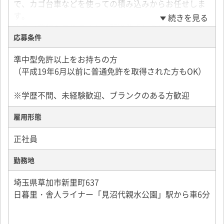
で、カゴ台車などを使っての積み込みからお任せしま
す。
続きを見る
大きい荷物もありますが、配送助手との作業になるの
応募条件
でご安心ください。
・大手アパレルブランド商品
準中型免許以上をお持ちの方
自社から20分ほどの距離にある倉庫から配送をスター
（平成19年6月以前に普通免許を取得された方もOK）
トします。
商品の配送から、イベント会場への搬入など様ーな業
※学歴不問、未経験歓迎、ブランクのある方歓迎
務があるのでマンネリせず働けます。
雇用形態
【勤務日数、仕事内容の相談可能です】
「無理なくお休みが欲しい」方は、稼働日数・稼働案
正社員
件数をご希望に合わせて調整しますので、
一度業務内容をお問い合わせください。
勤務地
基本1日1回戦～2回戦の配送ですが、「精力的に稼ぎ
埼玉県草加市新里町637
たい」方は3回戦も可能。
日暮里・舎人ライナー「見沼代親水公園」駅から車6分
配送依頼増加により、月給40万円以上を十分に目指せ
る環境です。