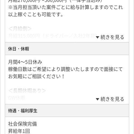
※当月担当頂いた案件ごとに給与計算しますのでこれ
以上稼ぐことも可能です。
＜月給例＞
月給315,000円（ドライバー／入社2年目）
続きを見る
月給500,000円（ドライバー／入社15年目）
休日・休暇
＜各種手当＞
月間4～5日休み
皆勤手当
稼働日数はご希望により調整いたしますので面接にて
無遅刻手当
お気軽にご相談ください！
＜長期休暇あり＞
GW休暇
続きを見る
お盆休暇
待遇・福利厚生
年末年始休暇
有給休暇（消化率70％以上）
社会保険完備
昇給年1回