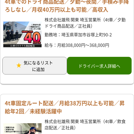
4t車でのドライ商品配送／夕勤～夜間／手積み手降
ろしなし／月収40万円以上も可能／高収入
株式会社雄飛 関東 埼玉営業所（4t車／夕勤
ドライ商品配送／正社員）
勤務地：埼玉県草加市谷塚上町90-2
給与：月給308,000円～368,000円
気になるリスト
ドライバー求人詳細へ
に追加
4t車固定ルート配送／月給38万円以上も可能／昇
給年2回／未経験活躍中
株式会社雄飛 関東 埼玉営業所（4t車／飲食
店配送／正社員）