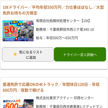
10tドライバー／平均年収550万円／力仕事ほぼなし／大型
免許お持ちの方限定
有限会社柏廃材処理センター【10t】
勤務地：千葉県野田市西三ケ尾340-10
給与：年収500万～650万円
気になるリスト
ドライバー求人詳細へ
に追加
普通免許で応募OKの4tトラック／年間休日120日・年収
600万円／夜勤で稼げる
株式会社東京アクティー 印西センター
勤務地：千葉県印西市鹿黒南1-3 グッドマン