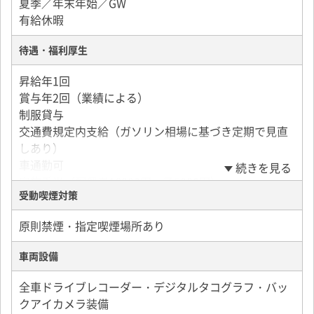
夏季／年末年始／GW
年収480万円（40代／入社3年目／配偶者あり）
有給休暇
待遇・福利厚生
昇給年1回
賞与年2回（業績による）
制服貸与
交通費規定内支給（ガソリン相場に基づき定期で見直
しあり）
車通勤可
続きを見る
家族手当（配偶者16000円、子5000円）
受動喫煙対策
退職金制度
休日運行手当（1000円/日～3000円/日）
原則禁煙・指定喫煙場所あり
長期勤続表彰制度（10年～）
優良運転者表彰制度（3年～）
車両設備
年間無事故表彰制度
出産祝金（第一子3万円、第二子5万円、第三子10万
全車ドライブレコーダー・デジタルタコグラフ・バッ
円、第四子15万円）
クアイカメラ装備