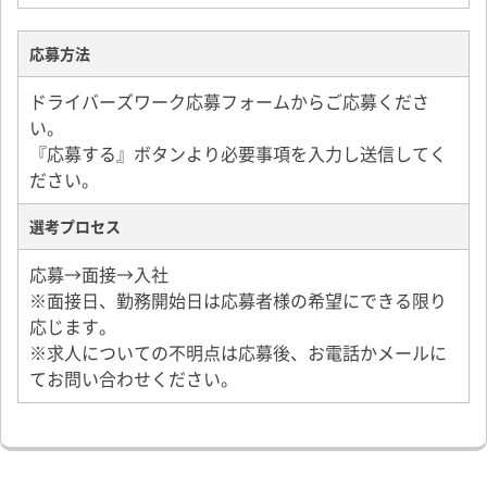
ライフサポート倶楽部
免許取得補助制度
慶弔見舞金制度
応募方法
各種社会保険完備
ドライバーズワーク応募フォームからご応募くださ
その他諸手当有
い。
『応募する』ボタンより必要事項を入力し送信してく
ださい。
選考プロセス
応募→面接→入社
※面接日、勤務開始日は応募者様の希望にできる限り
応じます。
※求人についての不明点は応募後、お電話かメールに
てお問い合わせください。