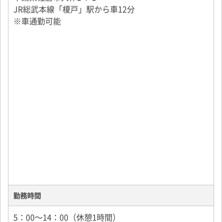
JR総武本線「榎戸」駅から車12分
積み降ろし方法：基本はパレットでの積み降ろし
※車通勤可能
※一部、他パレットへ積み替えも行います。
勤務時間
5：00～14：00（休憩1時間）