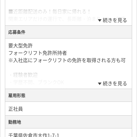
■近距離配送のみ！毎日家に帰れる！
関東エリアだけの運行で、長距離・泊まりナシ。仕事
続きを見る
と私生活のバランスが取りやすい環境です。
応募条件
■大手メーカーとの取引で仕事量安定！
要大型免許
安定して長く働ける環境。業績も安定しているので将
フォークリフト免許所持者
来も安心。
※入社迄にフォークリフトの免許を取得される方も可
・配送先：大手飲料メーカーなどの工場
・経験者歓迎
・配送エリア：関東エリアのみ
・学歴不問、ブランクOK
続きを見る
・1日の流れ：納品→工場積み→納品→工場積み（平均
・30代、40代、50代活躍中
3運行）
雇用形態
・1日の件数：3件～6件での荷卸し
・走行距離：平均250?
正社員
・トラックは専用車をご用意。喫煙可。
勤務地
【荷物について】
千葉県佐倉市大作1-7-1
手積み手降ろしの場合の重さ：5?～15?