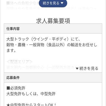
■体への負担少なめ！
続きを見る
荷物はやや重量がありますが、積み降ろしは基本フォ
ークリフト作業。無理なく働けます。
求人募集要項
■安全装備も充実！
仕事内容
エアサス・バックモニター・ドライブレコーダー完備
で、安心して運転に集中できます。
大型トラック（ウイング・平ボディ）にて、
穀物・農機・一般貨物（食品以外）の輸送をお任せし
■お休みしっかり！
ます。
週休2日制（土日祝休み）＋年3回の大型連休あり。プ
ライベートも大切にできます。
＜配送エリア＞
東北圏内～首都圏中心（一部関西方面あり）
続きを見る
■定着率が高い理由は…？
気さくで穏やかな職場の雰囲気と、安定した仕事量。
応募条件
＜配送件数＞
勤続20年以上の社員も多数在籍！
1日1～4件（中型は3～6件）
■必須免許
大型免許もしくは、中型免許
＜荷姿＞
この求人へ応募する
フレコン、紙袋、農機（完成機輸送）など
★中型免許からスタートOK！