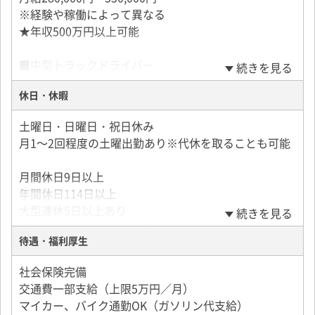
※経験や稼働によって異なる
★年収500万円以上可能
■中型トラックドライバー
続きを見る
月給250,000円～300,000円
休日・休暇
※経験や稼働によって異なる
★年収450万円可能
土曜日・日曜日・祝日休み
月1～2回程度の土曜出勤あり※代休を取ることも可能
＜給与例＞
月給330,000円／月23日勤務／大型
月間休日9日以上
（基本給＋各種手当）
年間休日114日以上
大型連休5日以上あり
続きを見る
★賞与年2回（7月12月／3ヶ月程度）
（夏季休暇・年末年始・GW）
★昇給年1回
待遇・福利厚生
ほぼカレンダー通りです。
＜大手グループならではの手当＞
社会保険完備
■休暇制度
◇安全運行手当（16,000円／月）
交通費一部支給（上限5万円／月）
・慶弔休暇
◇整備手当（5,000円／月）
マイカー、バイク通勤OK（ガソリン代支給）
・産前・産後休暇