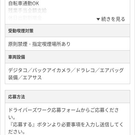
◇休日出勤割増金
自転車通勤OK
・育児休暇
◇資格取得祝金（5,000円～10,000円）
残業手当全額支給
・年次有給休暇
◇早出手当
休日出勤割増金
続きを見る
・誕生日特別休暇制度あり(年1回)
◇深夜手当
健康診断年1回
受動喫煙対策
制服・作業着貸与
社内レクリエーション活動補助金制度
原則禁煙・指定喫煙場所あり
【将来も安心のサポート体制】
車両設備
資格支援制度※規定有り
→大型免許、フォークリフト免許、危険物乙4、運行管
デジタコ／バックアイカメラ／ドラレコ／エアバッグ
理者など
装備／エアサス
財形貯蓄制度
持株制度
退職金
応募方法
健康診断補助金
ドライバーズワーク応募フォームからご応募くださ
い。
【暮らしのサポート】
『応募する』ボタンより必要事項を入力し送信してく
従業員車両購入資金貸付制度
ださい。
慶弔見舞金