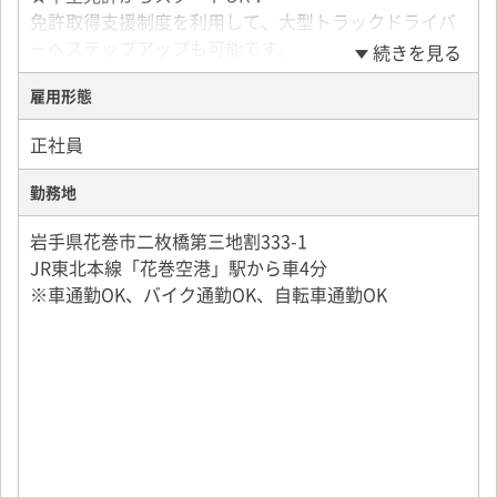
免許取得支援制度を利用して、大型トラックドライバ
＜積み込み方法＞
ーへステップアップも可能です。
続きを見る
フォークリフトがメイン。
一部、20～30kg程度の手積み・手降ろしもあります
雇用形態
■歓迎
が、
フォークリフト免許
女性ドライバーの場合は無理のない範囲で配慮してい
正社員
ます。
※55歳未満の方（定年のため）
勤務地
55歳以上の方は嘱託契約が可能
★中型車はフレコンなし・一般貨物・農機輸送メイン
詳しくはお問い合わせください！
岩手県花巻市二枚橋第三地割333-1
★不定期ルート（一部固定あり）でもナビ完備で安
JR東北本線「花巻空港」駅から車4分
心！
・未経験歓迎、経験者歓迎
※車通勤OK、バイク通勤OK、自転車通勤OK
・フリーター歓迎、社会人デビュー応援
1ヶ月間の同乗研修があるので、
・ドライバーデビュー応援
ブランクのある方や未経験の方も安心してスタートで
・学歴不問・性別不問・ブランクOK
きます。
・既卒、第二新卒歓迎
・20代、30代、40代、50代、60代活躍中