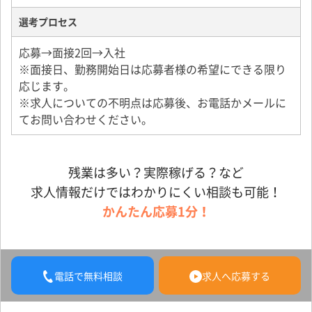
選考プロセス
【出産・育児と仕事の両立支援制度】
産前・産後休業
応募→面接2回→入社
育児休業
※面接日、勤務開始日は応募者様の希望にできる限り
時短勤務
応じます。
子の看護休暇
※求人についての不明点は応募後、お電話かメールに
所定外労働の制限・免除
てお問い合わせください。
【介護と仕事の両立支援制度】
介護休暇
残業は多い？実際稼げる？など
介護休業制度
求人情報だけではわかりにくい相談も可能！
所定外労働の制限・免除
かんたん応募1分！
電話で無料相談
求人へ応募する