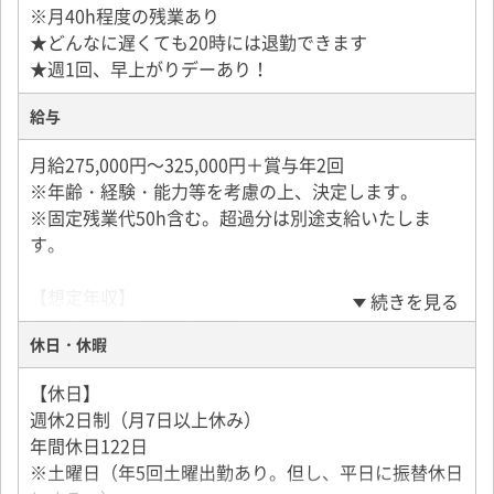
※月40h程度の残業あり
★どんなに遅くても20時には退勤できます
★週1回、早上がりデーあり！
給与
月給275,000円～325,000円＋賞与年2回
※年齢・経験・能力等を考慮の上、決定します。
※固定残業代50h含む。超過分は別途支給いたしま
す。
【想定年収】
続きを見る
4,125,000円～4,875,000円
休日・休暇
【手当】
【休日】
通勤手当（月上限2万円）
週休2日制（月7日以上休み）
役職手当
年間休日122日
子供手当（月上限5万円）
※土曜日（年5回土曜出勤あり。但し、平日に振替休日