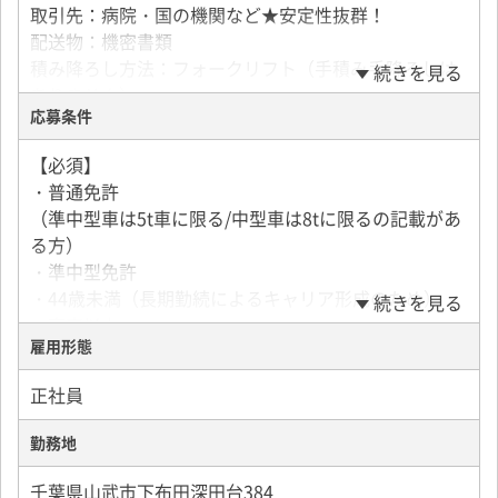
取引先：病院・国の機関など★安定性抜群！
配送物：機密書類
積み降ろし方法：フォークリフト（手積み手降ろしは
続きを見る
ありません）
応募条件
配送先：都内・近距離のみ
【必須】
※再配達や夜間運転なし！
・普通免許
（準中型車は5t車に限る/中型車は8tに限るの記載があ
■基本転勤なし
る方）
※基本転勤なしですが、配置換え、転勤、出向により
・準中型免許
就業場所・業務内容を変更することがあります。
・44歳未満（長期勤続によるキャリア形成のため）
続きを見る
（関東圏のみ）
・高卒以上
雇用形態
★経験者は特に歓迎します！
正社員
・社会人・職種・業界未経験の方歓迎
・第二新卒の方
勤務地
・ベテランの方も歓迎
・就業ブランクなど不問
千葉県山武市下布田深田台384