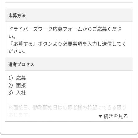
など）
産休制度・育休制度あり
社員旅行（不定期）
応募方法
ドライバーズワーク応募フォームからご応募くださ
【試用期間】
い。
6ヶ月
『応募する』ボタンより必要事項を入力し送信してく
労働条件は本採用と同じです。
ださい。
選考プロセス
1）応募
2）面接
3）入社
※面接日、勤務開始日は応募者様の希望にできる限り
応じます。
続きを見る
※求人についての不明点は応募後、お電話かメールに
てお問い合わせください。