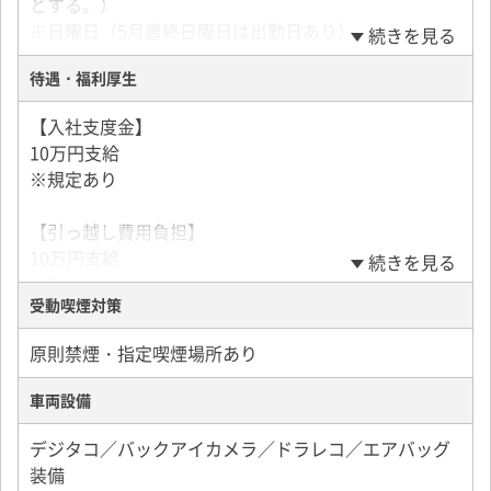
とする。）
【昇給】
※日曜日（5月最終日曜日は出勤日あり）
続きを見る
年1回
待遇・福利厚生
【休暇】
【年収例】
年末年始休暇
Sさん（現在：常務取締役事業統括 兼 総務部長)
【入社支度金】
夏季休暇
1年目 アルバイト入社
10万円支給
慶弔休暇
2年目 社員雇用(当時年収300万～400万)
※規定あり
有給休暇
4年目 部長昇進／年収500万円アップ(800万～900万)
産前・産後休暇
10年目 役員に昇進／年収460万円アップ(1260万～
【引っ越し費用負担】
育児休暇
1360万)
10万円支給
続きを見る
バースデイ休暇
★本人の向上心次第では将来的に年収1000万も可能！
※勤務地の近くに引っ越す場合
祝日
その為のサポートは惜しみません！
受動喫煙対策
※規定あり
原則禁煙・指定喫煙場所あり
【その他福利厚生】
社会保険完備
車両設備
退職金制度
制服貸与
デジタコ／バックアイカメラ／ドラレコ／エアバッグ
資格取得支援制度（※規定有り／フォークリフト免許
装備