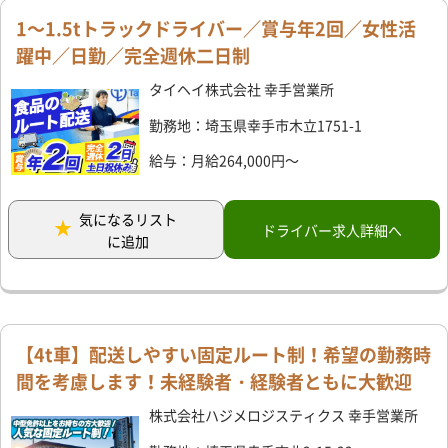
1～1.5tトラックドライバー／賞与年2回／女性活
躍中／日勤／完全週休二日制
タイヘイ株式会社 幸手営業所
勤務地：埼玉県幸手市木立1751-1
給与：月給264,000円～
気になるリスト
ドライバー求人詳細へ
に追加
【4t車】配送しやすい固定ルート制！希望の勤務時
間を考慮します！未経験者・経験者ともに大歓迎
株式会社ハジメロジスティクス 幸手営業所