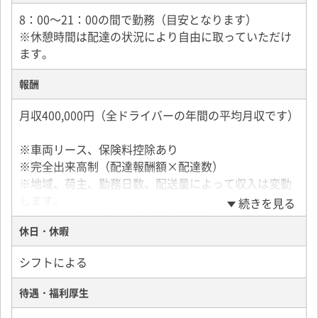
8：00～21：00の間で勤務（目安となります）
※休憩時間は配達の状況により自由に取っていただけ
ます。
報酬
月収400,000円（全ドライバーの年間の平均月収です）
※車両リース、保険料控除あり
※完全出来高制（配達報酬額×配達数）
※地域、荷主、勤務日数、配送量によって収入は変動
します。
続きを見る
※ガソリン代等の経費をさし引いた金額がドライバー
休日・休暇
の収入となります。登録料や加盟金、契約金は一切か
かりません。
シフトによる
＜ドライバー収入例＞
待遇・福利厚生
荷物を1つ運ぶ単価は税込みで120円～180円ほどで