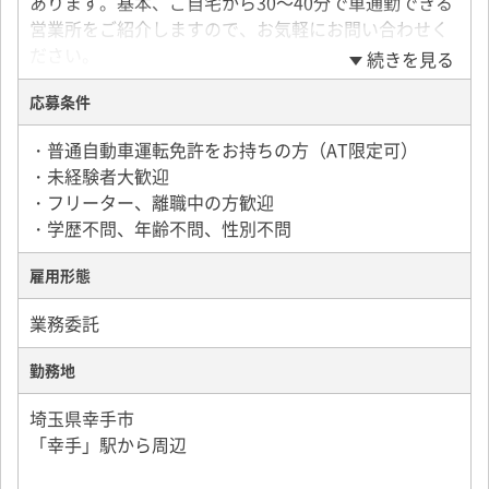
あります。基本、ご自宅から30～40分で車通勤できる
営業所をご紹介しますので、お気軽にお問い合わせく
ださい。
続きを見る
応募条件
＜一日の流れの例＞
▼7：00～8：00 所属している宅配会社に出勤
・普通自動車運転免許をお持ちの方（AT限定可）
▼担当コースの荷物の積込み
・未経験者大歓迎
▼担当コースの配達
・フリーター、離職中の方歓迎
▼休憩（時間自由）後、追加の荷物を積込み
・学歴不問、年齢不問、性別不問
▼20：00～21：00 宅配会社に帰庫
雇用形態
＜車両の持ち込み歓迎＞
車体カラーがシルバーまたはホワイトの軽自動車（軽
業務委託
バン）を持ち込み可能です。
その他、年式・装備・車両の状態・メンテナンス・保
勤務地
険について条件があります。
埼玉県幸手市
持ち込みを希望される方はご応募の際に担当者までお
「幸手」駅から周辺
問合せください。