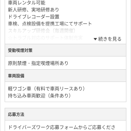
す。
車両レンタル可能
手取り月収286,000円（1日100個配達／月間2,500個配
新人研修、実地研修あり
達）
ドライブレコーダー設置
手取り月収356,000円（1日120個配達／月間3,000個配
車検、点検設備を提携工場にてサポート
達）
スキルアップ研修会（毎週開催）
手取り月収497,000円（1日150個配達／月間4,000個配
☆トラブル対応のサポート体制充実
続きを見る
達）
業務委託でのトラブルが起きた際の対応は個人事業主
☆月収900,000円の個人事業主も在籍中！（2021年12
受動喫煙対策
に押し付けられるケースが多い現状がありますが、
月実績）
軽バン.comではクレーム対応、荷物事故対応、代引き
原則禁煙・指定喫煙場所あり
対応などのサポートを充実させていますのでご安心く
ださい。
車両設備
軽ワゴン車（有料で車両リースあり）
持ち込み車両歓迎（条件あり）
応募方法
ドライバーズワーク応募フォームからご応募くださ