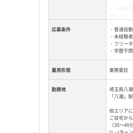
＜一日の流
▼7：00
▼担当コー
応募条件
・普通自動
▼担当コー
・未経験者
▼休憩（時
・フリータ
▼20：00
・学歴不問
＜車両の持
車体カラー
雇用形態
業務委託
その他、年
持ち込みを
勤務地
埼玉県八潮
「八潮」駅
他エリアに
ご自宅から
（30～40
U・Iター