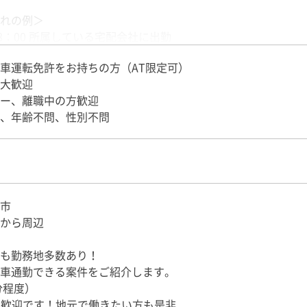
れの例＞
～8：00 所属している宅配会社に出勤
スの荷物の積込み
車運転免許をお持ちの方（AT限定可）
スの配達
大歓迎
間自由）後、追加の荷物を積込み
ー、離職中の方歓迎
～21：00 宅配会社に帰庫
、年齢不問、性別不問
ち込み歓迎＞
がシルバーまたはホワイトの軽自動車（軽バン）を持ち込み可
式・装備・車両の状態・メンテナンス・保険について条件があ
希望される方はご応募の際に担当者までお問合せください。
市
から周辺
も勤務地多数あり！
車通勤できる案件をご紹介します。
分程度）
ン歓迎です！地元で働きたい方も是非