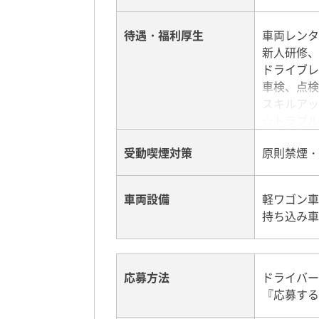
＜ドライバ
荷物を1つ
待遇・福利厚生
車両レンタ
手取り月収2
新人研修、
手取り月収3
ドライブレ
手取り月収4
車検、点検
☆月収900
スキルアッ
☆トラブル
業務委託で
受動喫煙対策
原則禁煙・
軽バン.c
さい。
車両設備
軽ワゴン車
持ち込み車
応募方法
ドライバー
『応募する