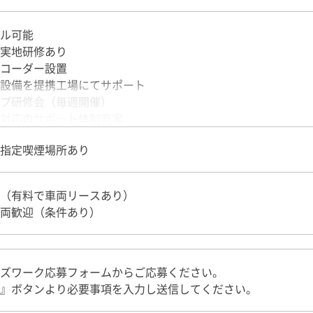
ー収入例＞
運ぶ単価は税込みで120円～180円ほどです。
ル可能
86,000円（1日100個配達／月間2,500個配達）
実地研修あり
56,000円（1日120個配達／月間3,000個配達）
コーダー設置
97,000円（1日150個配達／月間4,000個配達）
設備を提携工場にてサポート
,000円の個人事業主も在籍中！（2021年12月実績）
プ研修会（毎週開催）
対応のサポート体制充実
のトラブルが起きた際の対応は個人事業主に押し付けられるケ
指定喫煙場所あり
omではクレーム対応、荷物事故対応、代引き対応などのサポー
（有料で車両リースあり）
両歓迎（条件あり）
ズワーク応募フォームからご応募ください。
』ボタンより必要事項を入力し送信してください。