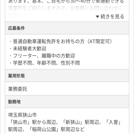
あります。基本、ご自宅から30～40分で車通勤できる
営業所をご紹介しますので、お気軽にお問い合わせく
ださい。
続きを見る
応募条件
＜一日の流れの例＞
▼7：00～8：00 所属している宅配会社に出勤
・普通自動車運転免許をお持ちの方（AT限定可）
▼担当コースの荷物の積込み
・未経験者大歓迎
▼担当コースの配達
・フリーター、離職中の方歓迎
▼休憩（時間自由）後、追加の荷物を積込み
・学歴不問、年齢不問、性別不問
▼20：00～21：00 宅配会社に帰庫
雇用形態
＜車両の持ち込み歓迎＞
車体カラーがシルバーまたはホワイトの軽自動車（軽
業務委託
バン）を持ち込み可能です。
その他、年式・装備・車両の状態・メンテナンス・保
勤務地
険について条件があります。
埼玉県狭山市
持ち込みを希望される方はご応募の際に担当者までお
「狭山市」駅から周辺、「新狭山」駅周辺、「入曽」
問合せください。
駅周辺、「稲荷山公園」駅周辺など