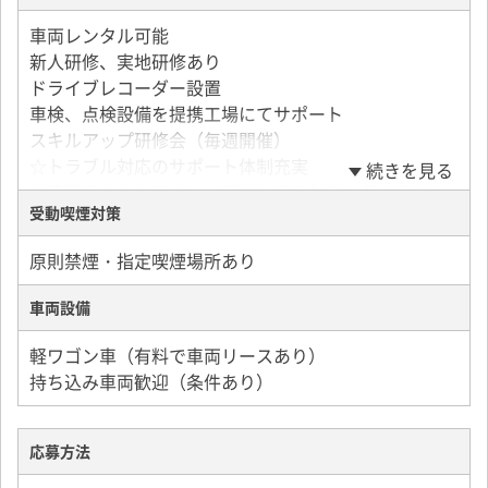
荷物を1つ運ぶ単価は税込みで120円～180円ほどで
す。
車両レンタル可能
手取り月収286,000円（1日100個配達／月間2,500個配
新人研修、実地研修あり
達）
ドライブレコーダー設置
手取り月収356,000円（1日120個配達／月間3,000個配
車検、点検設備を提携工場にてサポート
達）
スキルアップ研修会（毎週開催）
手取り月収497,000円（1日150個配達／月間4,000個配
☆トラブル対応のサポート体制充実
続きを見る
達）
業務委託でのトラブルが起きた際の対応は個人事業主
☆月収900,000円の個人事業主も在籍中！（2021年12
受動喫煙対策
に押し付けられるケースが多い現状がありますが、
月実績）
軽バン.comではクレーム対応、荷物事故対応、代引き
原則禁煙・指定喫煙場所あり
対応などのサポートを充実させていますのでご安心く
ださい。
車両設備
軽ワゴン車（有料で車両リースあり）
持ち込み車両歓迎（条件あり）
応募方法