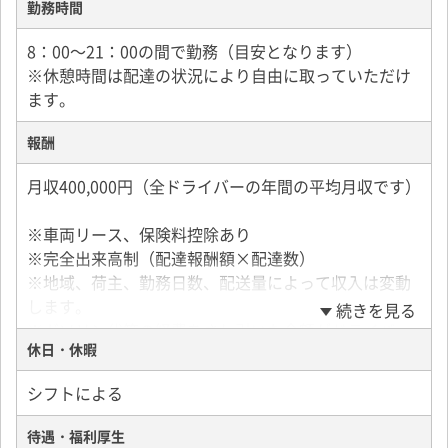
勤務時間
8：00～21：00の間で勤務（目安となります）
※休憩時間は配達の状況により自由に取っていただけ
ます。
報酬
月収400,000円（全ドライバーの年間の平均月収です）
※車両リース、保険料控除あり
※完全出来高制（配達報酬額×配達数）
※地域、荷主、勤務日数、配送量によって収入は変動
します。
続きを見る
※ガソリン代等の経費をさし引いた金額がドライバー
休日・休暇
の収入となります。登録料や加盟金、契約金は一切か
かりません。
シフトによる
＜ドライバー収入例＞
待遇・福利厚生