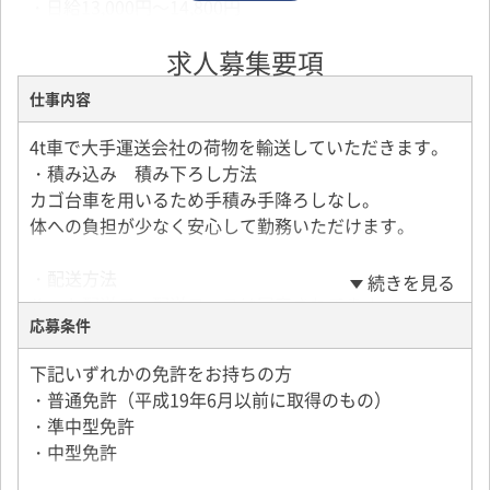
・日給13,000円～14,800円
・能率評価や表彰制度あり
求人募集要項
・賞与年2回支給
仕事内容
＜安定した仕事＆収入が欲しい方、必見！＞
当社の仕事は365日安定して依頼があり、収入も安定し
4t車で大手運送会社の荷物を輸送していただきます。
ています。
・積み込み 積み下ろし方法
「免許はあるけど不安…」「初めてでチャレンジでき
カゴ台車を用いるため手積み手降ろしなし。
ない…」そんな方も大丈夫。
体への負担が少なく安心して勤務いただけます。
意欲があれば、免許の取り方や運転のコツまでしっか
りレクチャーします！
・配送方法
続きを見る
実際に、40代・未経験で入社した方が、基礎から丁寧
ルート配送で、配送コースは固定されてます。
に教わり、今では10年以上活躍中。
応募条件
経験ゼロからでも、長く働ける環境がここにありま
・配送距離／時間
下記いずれかの免許をお持ちの方
す！
深夜配送や宿泊を伴う遠距離配送なし。
・普通免許（平成19年6月以前に取得のもの）
・準中型免許
★万が一事故があっても事故による個人負担はありま
＜1日の仕事のながれ＞
・中型免許
せん。
▼5：00出発→6：00客先に到着、荷物の積込
※仕分けは当社の乗務員はいたしません。