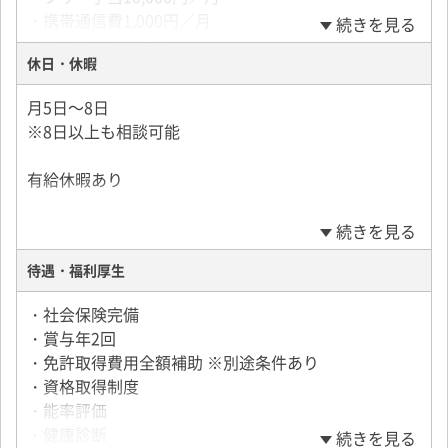
・携帯通信費1,000円／月
続きを見る
・能力給 などあり
休日・休暇
月給は稼働日、各種手当によって幅があります。
月5日～8日
■月給例
※8日以上も相談可能
40代／月給33万円（勤務日数23日／有給2日使用）
50代／月給35万円（勤務日数23日／有給2日使用）
有給休暇あり
続きを見る
待遇・福利厚生
・社会保険完備
・賞与年2回
・免許取得費用全額補助 ※別途条件あり
・資格取得制度
・能率評価
・健康診断
続きを見る