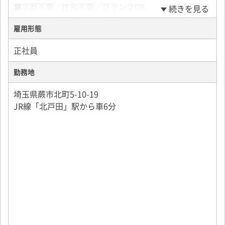
■学歴不問／性別不問／ブランクOK
続きを見る
▼6：00～6：30には荷物の積込が完了次第、客先を出
この求人へ応募する
■未経験者歓迎、経験者歓迎
発し、配達開始
雇用形態
■30代／40代／50代活躍中
▼10：30～11：30頃に休憩
■フリーター歓迎、社会人デビュー応援
▼12：00発→14：00～15：00頃に業務終了→帰庫
正社員
■ドライバーデビュー応援
■既卒、第二新卒歓迎
勤務地
下記ご経験をお持ちの方は活かせます。
埼玉県蕨市北町5-10-19
トレーラー、大型トラック、中型・小型トラック、ダ
JR線「北戸田」駅から車6分
ンプカー、キャリアカー、タクシー、ハイエースなど
の運転実績。