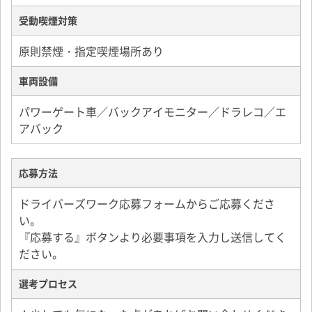
・子ども手当
受動喫煙対策
・表彰制度
・幹部候補育成
原則禁煙・指定喫煙場所あり
・有給休暇
・入社祝い金あり※規定あり
車両設備
・交通費支給※規定あり
・慶弔手当
パワーゲート車／バックアイモニター／ドラレコ／エ
★事故を起こした場合は、自己負担はございません。
アバック
※手当てについてのご質問は面接の際にお知らせくだ
さい。
応募方法
ドライバーズワーク応募フォームからご応募くださ
い。
『応募する』ボタンより必要事項を入力し送信してく
ださい。
選考プロセス