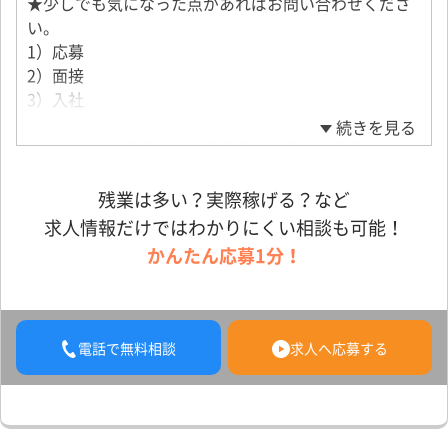
★少しでも気になった点があればお問い合わせくださ
い。
1）応募
2）面接
3）入社
続きを見る
※面接日、勤務開始日は応募者様の希望にできる限り
応じます。
※求人についての不明点は応募後、お電話かメールに
残業は多い？実際稼げる？など
てお問い合わせください。
求人情報だけではわかりにくい相談も可能！
かんたん応募1分！
電話で無料相談
求人へ応募する