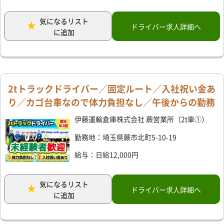
気になるリスト
ドライバー求人詳細へ
に追加
2tトラックドライバー／固定ルート／入社祝い金あ
り／カゴ台車なので体力負担なし／午後からの勤務
伊藤運輸倉庫株式会社 蕨営業所（2t車①）
勤務地：埼玉県蕨市北町5-10-19
給与：日給12,000円
気になるリスト
ドライバー求人詳細へ
に追加