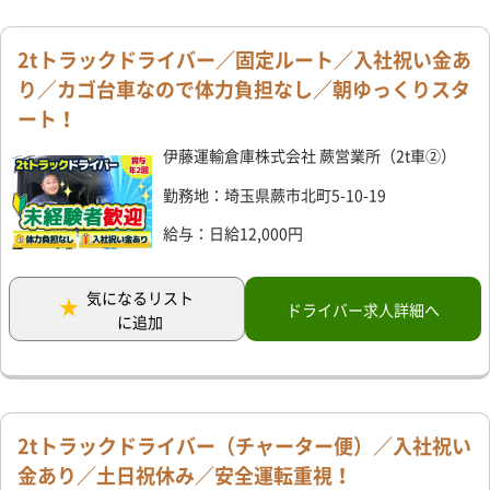
2tトラックドライバー／固定ルート／入社祝い金あ
り／カゴ台車なので体力負担なし／朝ゆっくりスタ
ート！
伊藤運輸倉庫株式会社 蕨営業所（2t車②）
勤務地：埼玉県蕨市北町5-10-19
給与：日給12,000円
気になるリスト
ドライバー求人詳細へ
に追加
2tトラックドライバー（チャーター便）／入社祝い
金あり／土日祝休み／安全運転重視！