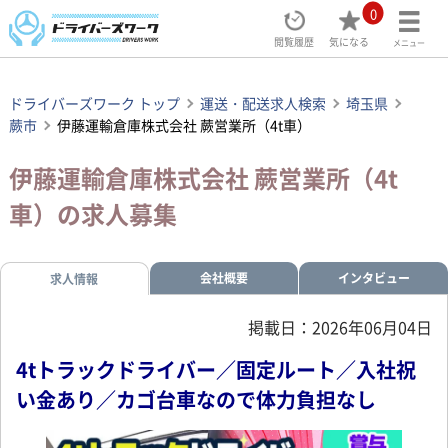
0
閲覧履歴
気になる
メニュー
ドライバーズワーク トップ
運送・配送求人検索
埼玉県
蕨市
伊藤運輸倉庫株式会社 蕨営業所（4t車）
伊藤運輸倉庫株式会社 蕨営業所（4t
車）の求人募集
会社概要
インタビュー
求人情報
掲載日：2026年06月04日
4tトラックドライバー／固定ルート／入社祝
い金あり／カゴ台車なので体力負担なし