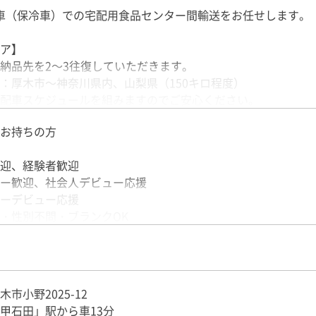
ト車（保冷車）での宅配用食品センター間輸送をお任せします。
ア】
納品先を2～3往復していただきます。
：厚木市～神奈川県内、山梨県（150キロ程度）
配車スケジュールを組みますのでご安心ください。
お持ちの方
冷凍食品がかご台車に積まれています。
迎、経験者歓迎
してそのまま積めるため、手積み手降ろしはほぼなし。
ー歓迎、社会人デビュー応援
バーも活躍中です！
ーデビュー応援
・性別不問・ブランクOK
ジュール例】
二新卒歓迎
09：10 点検・準備作業
0代、40代、50代活躍中
10：00 1件目荷積
12：00 配送・荷卸
13：00 休憩
市小野2025-12
16：00 2件目配送・荷卸
甲石田」駅から車13分