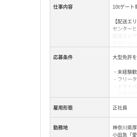
仕事内容
10tゲー
【配送エリ
センターと
配送エリア
無理のない
応募条件
大型免許を
【荷物】
冷蔵食品、
・未経験歓
台車を転が
・フリータ
女性ドライ
・ドライバ
・学歴不問
【日勤スケ
・既卒、第
09：00～
雇用形態
正社員
・20代、3
09：10～
10：00～
12：00～
勤務地
神奈川県厚木
13：00～
小田急「愛