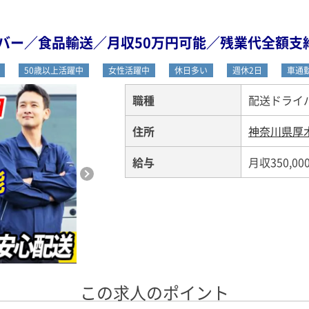
バー／食品輸送／月収50万円可能／残業代全額支
50歳以上活躍中
女性活躍中
休日多い
週休2日
車通
職種
配送ドライ
住所
神奈川県厚
給与
月収350,00
この求人のポイント