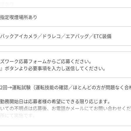
度あり
会制度あり
指定喫煙場所あり
会「友の会」
等割引制度（ベネフィット加入）
バックアイカメラ／ドラレコ／エアバッグ／ETC装備
歳
ズワーク応募フォームからご応募ください。
』ボタンより必要事項を入力し送信してください。
2回→運転試験（運転技能の確認／ほとんどの方が問題なく合
勤務開始日は応募者様の希望にできる限り応じます。
いての不明点は応募後、お電話かメールにてお問い合わせくだ
所にて実施です。