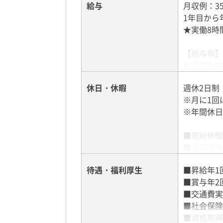
給与
月収例：350
1年目から
★実働8時
【給与例】
月給475,
休日・休暇
週休2日制
【手当多数
※月に1回
・残業手当
※年間休日
・評価給制
・賞与年2
■有給休暇
・地域手当
■産前産後
■育児休暇
待遇・福利厚生
■昇給年1
■夏季休暇
■賞与年2
■年始休み
■交通費実
■社会保険
■資格取得