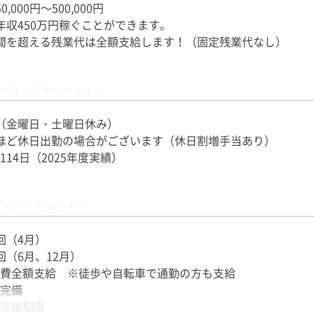
,000円～500,000円
年収450万円稼ぐことができます。
間を超える残業代は全額支給します！（固定残業代なし）
000円（残業代を含む）
（金曜日・土曜日休み）
】
ほど休日出勤の場合がございます（休日割増手当あり）
全額支給
114日（2025年度実績）
度あり！勤務姿勢などでどんどん加算されます！
回支給
 全員に1.2万円支給！
休暇（実績あり）
（実績あり）
回（4月）
（2025年度実績1週間あり）
回（6月、12月）
費全額支給 ※徒歩や自転車で通勤の方も支給
完備
支援制度