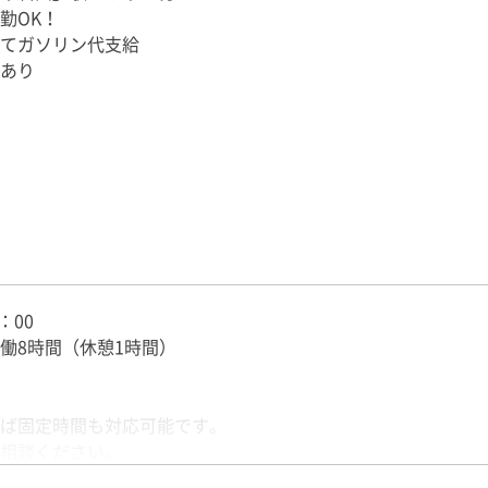
17：00 移動
勤OK！
19：00 3件目配送・荷卸
てガソリン代支給
20：30 帰庫・片付け
あり
21：00 日報記入・終了
：00
働8時間（休憩1時間）
ば固定時間も対応可能です。
相談ください。