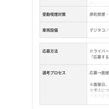
■退職金制
■社員持株
受動喫煙対策
原則禁煙・
■社員互助
■提携施設
■制服貸与
車両設備
デジタコ／
■定年60
応募方法
ドライバー
『応募する
選考プロセス
応募→面接
※面接日、
※求人につ
※厚木営業