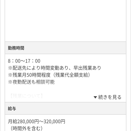
勤務時間
8：00～17：00
※配送先により時間変動あり、早出残業あり
※残業月50時間程度（残業代全額支給）
※夜勤配送も相談可能
【残業について】
続きを見る
現場配送や納品時間の指定に対応するため、5：30～
給与
6：00頃に出社する早出勤務があります。
また、荷待ちや積込み作業の状況により、終業時間が
月給280,000円～320,000円
18：00～18：30頃になる場合があります。
（時間外を含む）
これらの時間外勤務を含め、月平均50～60時間程度と