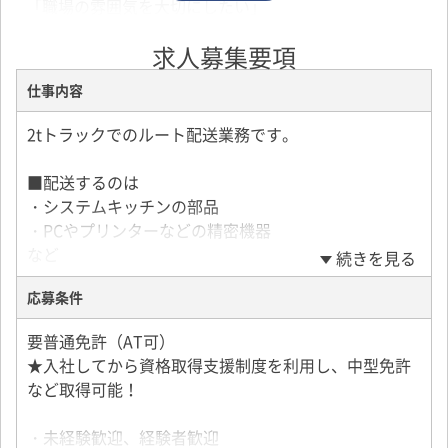
「職場の雰囲気を大切にしたい」
「未経験だけどドライバーに挑戦してみたい」
求人募集要項
そんな方も大歓迎です。
仕事内容
実際に、未経験からスタートしたスタッフが多数活躍
2tトラックでのルート配送業務です。
中。
丁寧な研修体制が整っているので、ゼロから安心して
■配送するのは
始められます。
・システムキッチンの部品
・PCやプリンターなどの精密機器
など
続きを見る
この求人へ応募する
応募条件
★1日2～10件程度の配送で、無理のないスケジュー
ル。
要普通免許（AT可）
★営業活動は一切ありません。
★入社してから資格取得支援制度を利用し、中型免許
★大きな商品の場合は助手が同乗するため、積み下ろ
など取得可能！
しの負担も少なめです。
・未経験歓迎、経験者歓迎
■入社後の流れ