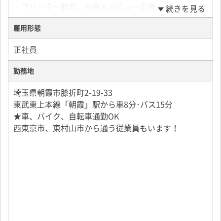
・フリーター歓迎、社会人デビュー応援
続きを見る
未経験・経験者問わず、まずは丁寧な同乗研修からス
・ドライバーデビュー応援
タート。
雇用形態
・学歴不問・性別不問・ブランクOK
・配送物の基礎知識
・既卒、第二新卒歓迎
・安全運転のポイント
正社員
・20代、30代、40代、50代活躍中
・実際の配送ルート確認
などをしっかり学べます。
勤務地
＜こんな経験活かせます＞
小型トラック運転手
埼玉県朝霞市膝折町2-19-33
独り立ちは1～3ヶ月程度。
大型ドライバー
東武東上本線「朝霞」駅から車8分･バス15分
一人ひとりの習熟度に合わせて進めるので安心です。
トラックドライバー
★車、バイク、自転車通勤OK
西東京市、東村山市から通う従業員もいます！
独り立ち後も、困ったことがあればすぐに相談できる
環境。
「一人にさせない」社風が自慢です。