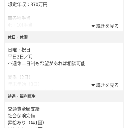
想定年収：370万円
なります。
■各種手当
4t・10t手当
続きを見る
管理者手当
休日・休暇
施工手当
家族手当（配偶者／10,000円・子供1人／5,000円）
日曜・祝日
住宅手当
平日2日／月
※週休二日制も希望があれば相談可能
★週払い可能
夏季（2日）
年末年始（3日）
続きを見る
GW（カレンダー通り）
待遇・福利厚生
有給休暇※取得推奨しています♪
交通費全額支給
稼ぎたい方は休日出勤も可能♪
社会保険完備
昇給あり（年1回）