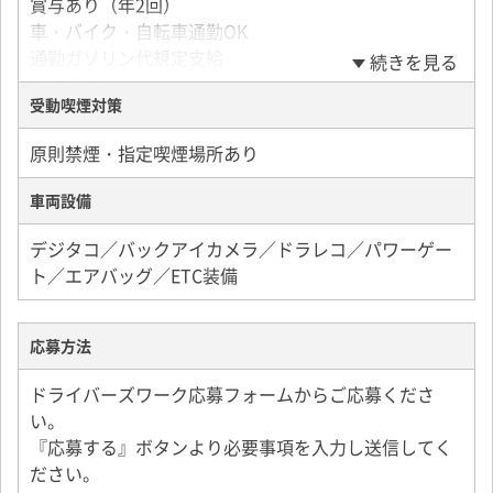
賞与あり（年2回）
車・バイク・自転車通勤OK
通勤ガソリン代規定支給
続きを見る
制服貸与
受動喫煙対策
退職金あり（勤続3年）
産休・育休制度
原則禁煙・指定喫煙場所あり
専用車あり（一部一人一車制）
資格取得支援制度あり
車両設備
定年60歳
車内喫煙OK
デジタコ／バックアイカメラ／ドラレコ／パワーゲー
試用期間なし
ト／エアバッグ／ETC装備
応募方法
ドライバーズワーク応募フォームからご応募くださ
い。
『応募する』ボタンより必要事項を入力し送信してく
ださい。