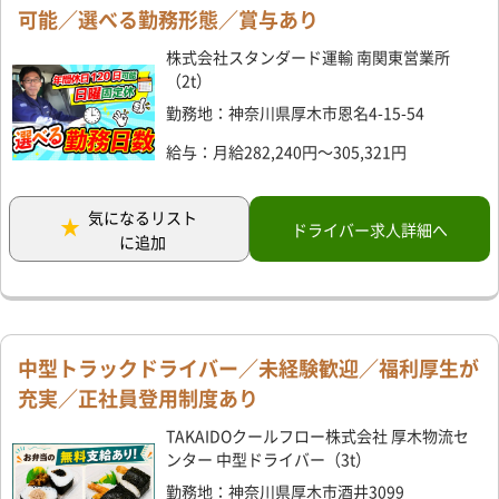
可能／選べる勤務形態／賞与あり
株式会社スタンダード運輸 南関東営業所
（2t）
勤務地：神奈川県厚木市恩名4-15-54
給与：月給282,240円～305,321円
気になるリスト
ドライバー求人詳細へ
に追加
中型トラックドライバー／未経験歓迎／福利厚生が
充実／正社員登用制度あり
TAKAIDOクールフロー株式会社 厚木物流セ
ンター 中型ドライバー（3t）
勤務地：神奈川県厚木市酒井3099