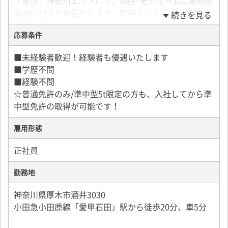
・東京、神奈川エリアにて、病院･老人ホームに業務用
食品の配送をお任せします。既存ルート＆ナビで配送
続きを見る
先まで案内するので､道に迷うことはありません｡
応募条件
1日20～30件程度とムリのない業務量です｡先輩ドライ
バーとの同乗研修があるので､実務未経験の方も安心で
■未経験者歓迎！経験者も優遇いたします
すよ！
■学歴不問
配送先では明るい元気な対応でお客様とコミュニケー
■経験不問
ションをお願いします♪
☆普通免許のみ/準中型5t限定の方も、入社してから準
中型免許の取得が可能です！
■研修・教育制度
試用期間：2ヶ月（同条件）
雇用形態
正社員
勤務地
神奈川県厚木市酒井3030
小田急小田原線「愛甲石田」駅から徒歩20分、車5分