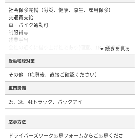
社会保険完備（労災、健康、厚生、雇用保険）
交通費支給
車・バイク通勤可
制服貸与
残業手当
会社の近くに借り上げ社宅あり(個室、1R、駐車場付
続きを見る
き)
受動喫煙対策
評価加算手当
家族手当(配偶者5000円／月、子ども1人につき5000円
その他 （応募後、直接ご確認ください）
／月)
退職金あり(3年以上)
車両設備
健康診断
年間安全運転表彰
2t、3t、4tトラック、バックアイ
準中型免許限定解除費用会社負担
応募方法
ドライバーズワーク応募フォームからご応募くださ