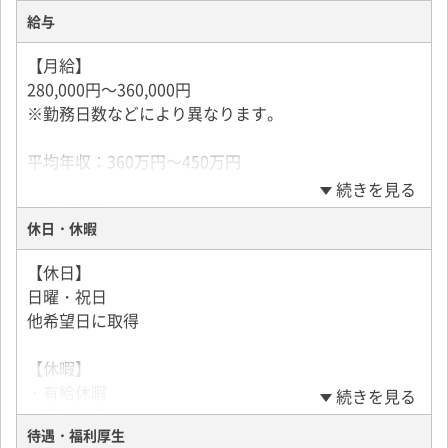
給与
【月給】
280,000円～360,000円
※勤務日数などにより異なります。
平均年収：360万円～450万円
続きを見る
■試用期間
休日・休暇
2か月(日給10,000円)
【休日】
日曜・祝日
他希望日に取得
【休暇】
・有給休暇
続きを見る
・特別休暇
待遇・福利厚生